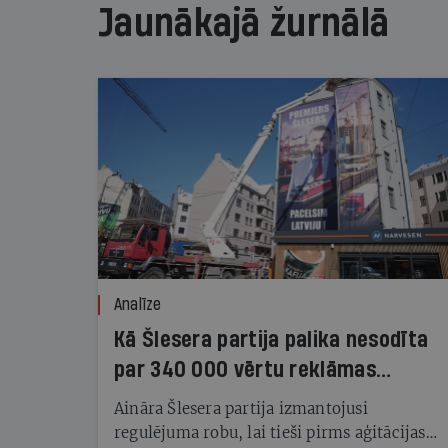
Jaunākajā žurnālā
Analīze
Kā Šlesera partija palika nesodīta
par 340 000 vērtu reklāmas
kampaņu
Aināra Šlesera partija izmantojusi
regulējuma robu, lai tieši pirms aģitācijas