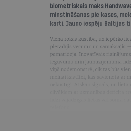
biometriskais maks Handwave.
minstināšanos pie kases, mek
karti. Jauno iespēju Baltijas 
Viena rokas kustība, un iepērkoties 
pierādījis vecumu un samaksājis 
pamatideja. Inovatīvais risinājums
ieguvumu min jaunuzņēmuma līdzdi
viņš nodemonstrē, cik tas būs vienk
melnai kastītei, kas savienota ar
nekustīgi. Atskan signāls, un lieta d
cilvēkiem ar uzmanības deficīta 
līdzi vajadzīgas lietas vai somā d
telefonu.