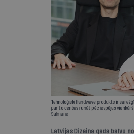
Tehnoloģiski Handwave produkts ir sarežģīt
par to cenšas runāt pēc iespējas vienkārš
Salmane
Latvijas Dizaina gada balvu n