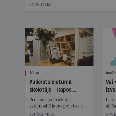
starta izreklamētos par summu, kas
BAIBA LITVINA
pārsniedz trešdaļu no likumīgi atļautajiem
kampaņas tēriņiem. KNAB pārkāpumus
nekonstatē
Tēma
Analī
Policists cietumā,
Vai 
skolotājs – kapos.
izva
Reibuma cena Priekulē
Pēc kautiņa Priekules
Likvi
zaļumballē jauns policists ir
airBa
nonācis cietumā, bet
oblig
ILZE ŠĶIETNIECE
IEVA 