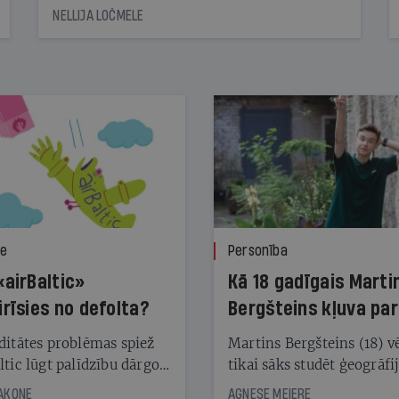
NELLIJA LOČMELE
ze
Personība
«airBaltic»
Kā 18 gadīgais Marti
irīsies no defolta?
Bergšteins kļuva par
laika ziņu seju?
ditātes problēmas spiež
Martins Bergšteins (18) v
ltic lūgt palīdzību dārgo
tikai sāks studēt ģeogrāfi
āciju turētājiem, taču
bet viņa sacītajam jau uzt
JAKONE
AGNESE MEIERE