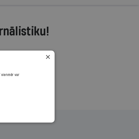
rnālistiku!
.
×
ī vienmēr var