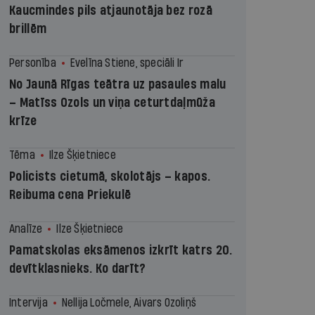
Kaucmindes pils atjaunotāja bez rozā
brillēm
Personība
Evelīna Stiene, speciāli Ir
No Jaunā Rīgas teātra uz pasaules malu
– Matīss Ozols un viņa ceturtdaļmūža
krīze
Tēma
Ilze Šķietniece
Policists cietumā, skolotājs – kapos.
Reibuma cena Priekulē
Analīze
Ilze Šķietniece
Pamatskolas eksāmenos izkrīt katrs 20.
devītklasnieks. Ko darīt?
Intervija
Nellija Ločmele, Aivars Ozoliņš