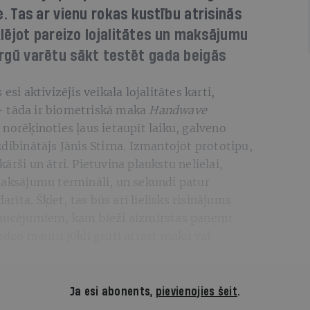
 Tas ar vienu rokas kustību atrisinās
lējot pareizo lojalitātes un maksājumu
tirgū varētu sākt testēt gada beigās
esi aktivizējis veikala lojalitātes karti,
— tāda ir biometriskā maka
Handwave
 norēķinoties ļaus ietaupīt laiku, galveno
binātājs Jānis Stirna. Izmantojot prototipu,
ārši un ātri. Pietuvina plaukstu nelielai,
 maksājumu termināli, un sekundi patur
arīta. Šķiet, tas būs arī lielisks risinājums
traucējumiem, kam bieži aizmirstas paņemt
audzo mantu jūklī grūti atrast maku vai
Ja esi abonents,
pievienojies šeit
.