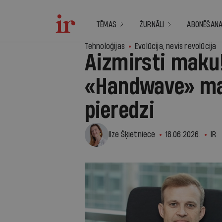
TĒMAS
ŽURNĀLI
ABONĒŠAN
Tehnoloģijas
Evolūcija, nevis revolūcija
Aizmirsti maku!
«Handwave» mai
pieredzi
Ilze Šķietniece
18.06.2026.
IR
1