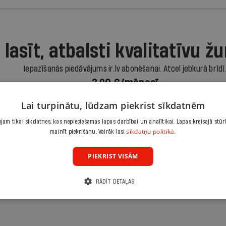
 lasīt, atbalsti kvalitatīvu žu
Iepazīšanās piedāvājums ir.lv abonēšanai. Atcel jebkurā brīdī
3,90 €/mēnesī
Lai turpinātu, lūdzam piekrist sīkdatnēm
Abonēt
am tikai sīkdatnes, kas nepieciešamas lapas darbībai un analītikai. Lapas kreisajā stūr
sīkdatņu politikā.
mainīt piekrišanu. Vairāk lasi
Citas abonēšanas iespējas meklē šeit
PIEKRIST VISĀM
RĀDĪT DETAĻAS