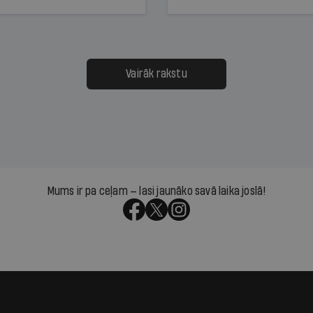
dēļ nebija kvoruma
tūkstošiem laika ziņu ska
nai. Vai lidsabiedrībai
Latvijā. Aiz dažām minū
 defolts, ja tā nespēs
televīzijas ēterā ir 11 gadi
ksāt augstos procentus,
uzcītīga darba, mammas
āpārskaita jau trīs dienas
atbalsts un drosme turpi
Vairāk rakstu
s nākamās sapulces
meteovērojumus arī tad, 
ta vidū?
šķiet, ka tie nevienam na
vajadzīgi
Mums ir pa ceļam — lasi jaunāko savā laika joslā!