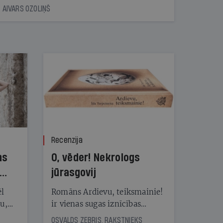
AIVARS OZOLIŅŠ
Recenzija
ns
O, vēder! Nekrologs
jūrasgovij
ēl
Romāns Ardievu, teiksmainie!
ju,
ir vienas sugas iznīcības
icas
traģiskais stāsts
OSVALDS ZEBRIS, RAKSTNIEKS