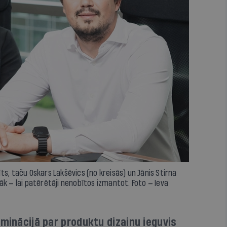
s, taču Oskars Lakšēvics (no kreisās) un Jānis Stirna
āk — lai patērētāji nenobītos izmantot. Foto — Ieva
ominācijā par produktu dizainu ieguvis