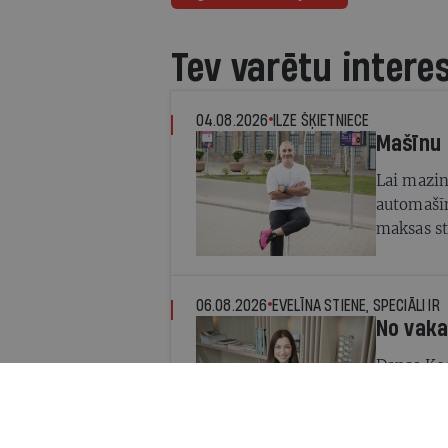
Tev varētu intere
04.08.2026
ILZE ŠĶIETNIECE
Mašīnu 
Lai mazin
automašīn
maksas st
pieprasīj
06.08.2026
EVELĪNA STIENE, SPECIĀLI IR
No vaka
Danas Ko
savieno ī