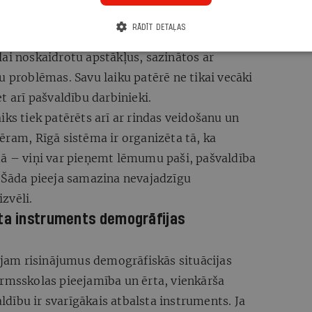
 bērns ir sācis apmeklēt privāto pirmsskolu,
RĀDĪT DETAĻAS
skolu, izvairoties no papildus stresa bērnam.
, lai noskaidrotu apstākļus, sazinātos ar
u problēmas. Savu laiku patērē ne tikai vecāki
t arī pašvaldību darbinieki.
iks tiek patērēts arī ar rindas veidošanu un
ēram, Rīgā sistēma ir organizēta tā, ka
dā – viņi var pieņemt lēmumu paši, pašvaldība
. Šāda pieeja samazina nevajadzīgu
zvēli.
sta instruments demogrāfijas
am risinājumus demogrāfiskās situācijas
irmsskolas pieejamība un ērta, vienkārša
dību ir svarīgākais atbalsta instruments. Ja