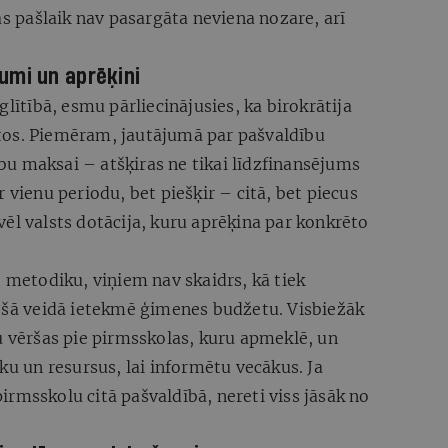
as pašlaik nav pasargāta neviena nozare, arī
umi un aprēķini
glītībā, esmu pārliecinājusies, ka birokrātija
tos. Piemēram, jautājumā par pašvaldību
u maksai – atšķiras ne tikai līdzfinansējums
 vienu periodu, bet piešķir – citā, bet piecus
ēl valsts dotācija, kuru aprēķina par konkrēto
t metodiku, viņiem nav skaidrs, kā tiek
iešā veidā ietekmē ģimenes budžetu. Visbiežāk
u vēršas pie pirmsskolas, kuru apmeklē, un
ku un resursus, lai informētu vecākus. Ja
rmsskolu citā pašvaldībā, nereti viss jāsāk no