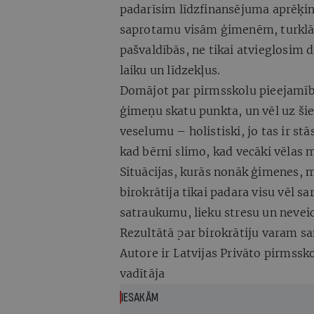
padarīsim līdzfinansējuma aprēķin
saprotamu visām ģimenēm, turklā
pašvaldībās, ne tikai atvieglosim 
laiku un līdzekļus.
Domājot par pirmsskolu pieejamību,
ģimeņu skatu punkta, un vēl uz ši
veselumu – holistiski, jo tas ir st
kad bērni slimo, kad vecāki vēlas m
Situācijas, kurās nonāk ģimenes, 
birokrātija tikai padara visu vēl s
satraukumu, lieku stresu un nevei
Rezultātā par birokrātiju varam sa
Autore ir Latvijas Privāto pirmssk
vadītāja
IESAKĀM