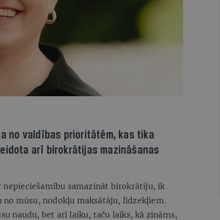
na no valdības prioritātēm, kas tika
eidota arī birokrātijas mazināšanas
r nepieciešamību samazināt birokrātiju, ik
 no mūsu, nodokļu maksātāju, līdzekļiem.
su naudu, bet arī laiku, taču laiks, kā zināms,