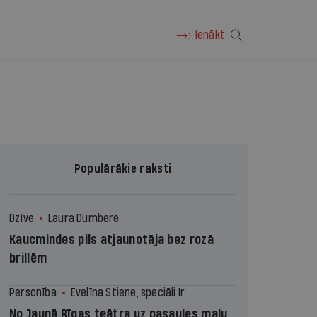
Ienākt
Populārākie raksti
Dzīve
Laura Dumbere
Kaucmindes pils atjaunotāja bez rozā
brillēm
Personība
Evelīna Stiene, speciāli Ir
No Jaunā Rīgas teātra uz pasaules malu