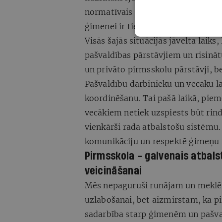
normatīvais regulējums nosaka - ja
ģimenei ir tiesības nemainīt pirms
Visās šajās situācijās jāvelta laiks
pašvaldības pārstāvjiem un risināt
un privāto pirmsskolu pārstāvji, be
Pašvaldību darbinieku un vecāku la
koordinēšanu. Tai pašā laikā, piem
vecākiem netiek uzspiests būt rin
vienkārši rada atbalstošu sistēmu
komunikāciju un respektē ģimeņu i
Pirmsskola - galvenais atbal
veicināšanai
Mēs nepaguruši runājam un meklēj
uzlabošanai, bet aizmirstam, ka p
sadarbība starp ģimenēm un pašval