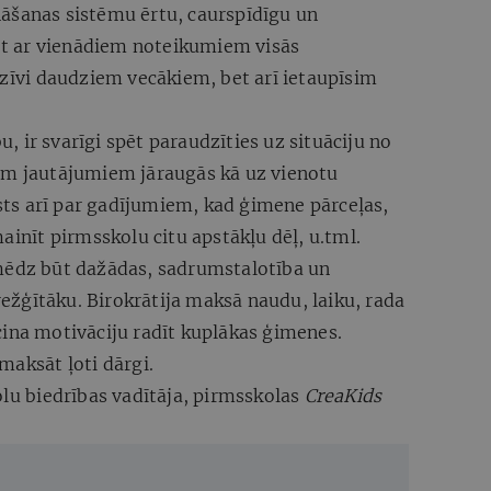
āšanas sistēmu ērtu, caurspīdīgu un
t ar vienādiem noteikumiem visās
dzīvi daudziem vecākiem, bet arī ietaupīsim
 ir svarīgi spēt paraudzīties uz situāciju no
em jautājumiem jāraugās kā uz vienotu
āsts arī par gadījumiem, kad ģimene pārceļas,
ainīt pirmsskolu citu apstākļu dēļ, u.tml.
mēdz būt dažādas, sadrumstalotība un
arežģītāku. Birokrātija maksā naudu, laiku, rada
cina motivāciju radīt kuplākas ģimenes.
maksāt ļoti dārgi.
olu biedrības vadītāja, pirmsskolas
CreaKids