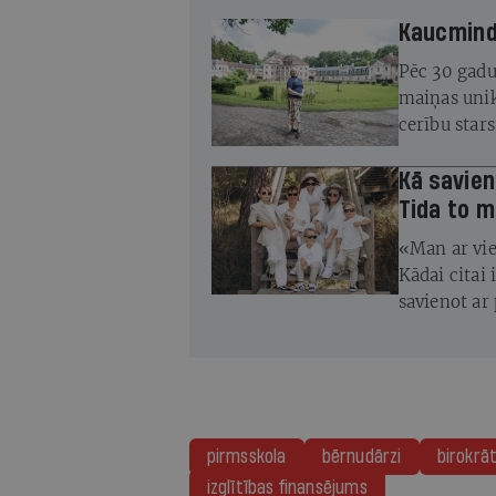
Kaucminde
Pēc 30 gadu
maiņas unik
cerību star
atjaunot
Kā savien
Tida to m
«Man ar vie
Kādai citai 
savienot ar 
smagiem dzī
Tīda
pirmsskola
bērnudārzi
birokrāt
izglītības finansējums