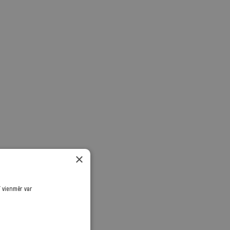
×
ī vienmēr var