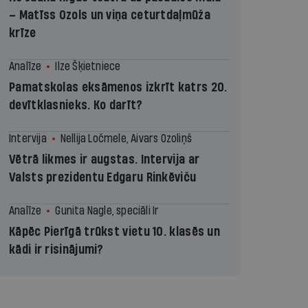
– Matīss Ozols un viņa ceturtdaļmūža
krīze
Analīze
Ilze Šķietniece
Pamatskolas eksāmenos izkrīt katrs 20.
devītklasnieks. Ko darīt?
Intervija
Nellija Ločmele, Aivars Ozoliņš
Vētrā likmes ir augstas. Intervija ar
Valsts prezidentu Edgaru Rinkēviču
Analīze
Gunita Nagle, speciāli Ir
Kāpēc Pierīgā trūkst vietu 10. klasēs un
kādi ir risinājumi?