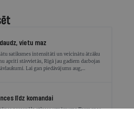
sēt
daudz, vietu maz
ātu satiksmes intensitāti un veicinātu ātrāku
u apriti stāvvietās, Rīgā jau gadiem darbojas
āvlaukumi. Lai gan piedāvājums aug,
ums joprojām ir lielāks
nces līdz komandai
cānes personāla atlases uzņēmums Teamence
stos uzņēmumus ar īstajiem cilvēkiem