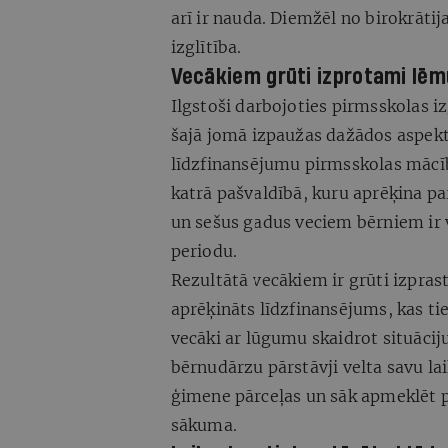
arī ir nauda. Diemžēl no birokrātij
izglītība.
Vecākiem grūti izprotami lēm
Ilgstoši darbojoties pirmsskolas iz
šajā jomā izpaužas dažādos aspek
līdzfinansējumu pirmsskolas mācīb
katrā pašvaldībā, kuru aprēķina par
un sešus gadus veciem bērniem ir v
periodu.
Rezultātā vecākiem ir grūti izpras
aprēķināts līdzfinansējums, kas t
vecāki ar lūgumu skaidrot situācij
bērnudārzu pārstāvji velta savu lai
ģimene pārceļas un sāk apmeklēt pi
sākuma.