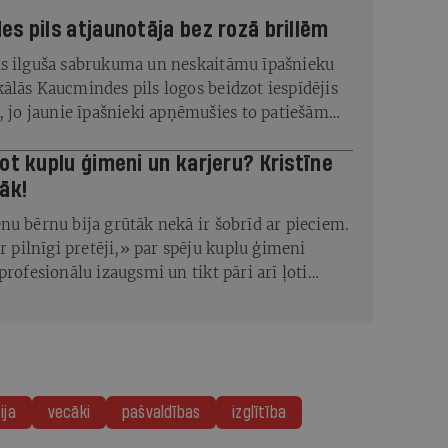
s pils atjaunotāja bez rozā brillēm
s ilguša sabrukuma un neskaitāmu īpašnieku
ālās Kaucmindes pils logos beidzot iespīdējis
s, jo jaunie īpašnieki apņēmušies to patiešām
ot kuplu ģimeni un karjeru? Kristīne
āk!
nu bērnu bija grūtāk nekā ir šobrīd ar pieciem.
ir pilnīgi pretēji,» par spēju kuplu ģimeni
profesionālu izaugsmi un tikt pāri arī ļoti
ves pārbaudījumiem saka fotogrāfe Kristīne
ija
vecāki
pašvaldības
izglītība