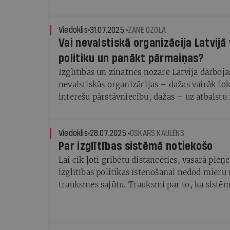
Viedoklis
31.07.2025.
ZANE OZOLA
Vai nevalstiskā organizācija Latvijā
politiku un panākt pārmaiņas?
Izglītības un zinātnes nozarē Latvijā darboja
nevalstiskās organizācijas – dažas vairāk fo
interešu pārstāvniecību, dažas – uz atbalstu 
vadītājiem vai skolu sadarbību ar vecākiem u
Viedoklis
28.07.2025.
OSKARS KAULĒNS
Par izglītības sistēmā notiekošo
Lai cik ļoti gribētu distancēties, vasarā pi
izglītības politikas īstenošanai nedod mieru
trauksmes sajūtu. Trauksmi par to, ka sistēm
jādarbojas skolu vadītājiem, ir lemta bezce