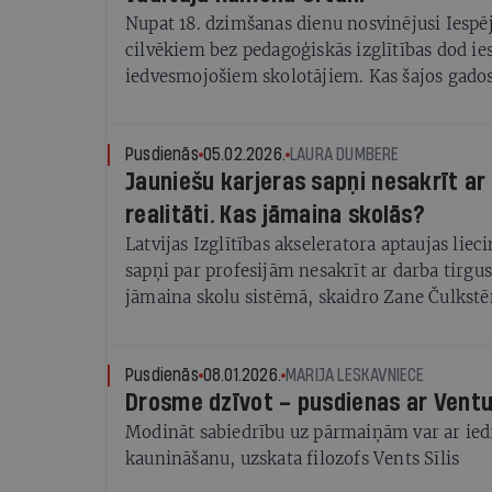
Nupat 18. dzimšanas dienu nosvinējusi Iespē
cilvēkiem bez pedagoģiskās izglītības dod ie
iedvesmojošiem skolotājiem. Kas šajos gados
vadītāja Ramona Urtāne
Pusdienās
05.02.2026.
LAURA DUMBERE
Jauniešu karjeras sapņi nesakrīt ar
realitāti. Kas jāmaina skolās?
Latvijas Izglītības akseleratora aptaujas liec
sapņi par profesijām nesakrīt ar darba tirgus 
jāmaina skolu sistēmā, skaidro Zane Čulkst
Pusdienās
08.01.2026.
MARIJA LESKAVNIECE
Drosme dzīvot – pusdienas ar Ventu 
Modināt sabiedrību uz pārmaiņām var ar ied
kaunināšanu, uzskata filozofs Vents Sīlis