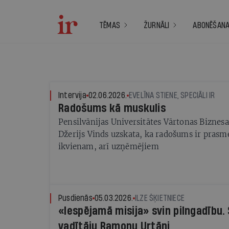
TĒMAS
ŽURNĀLI
ABONĒŠAN
Intervija
02.06.2026.
EVELĪNA STIENE, SPECIĀLI IR
Radošums kā muskulis
Pensilvānijas Universitātes Vārtonas Biznesa
Džerijs Vinds uzskata, ka radošums ir prasme,
ikvienam, arī uzņēmējiem
Pusdienās
05.03.2026.
ILZE ŠĶIETNIECE
«Iespējamā misija» svin pilngadību.
vadītāju Ramonu Urtāni