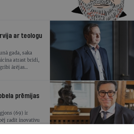
rvija ar teologu
aunā gada, saka
icina atrast brīdi,
gribi ārējas
Nobela prēmijas
gjons (69) ir
ēj radīt inovatīvu
vērš populistu