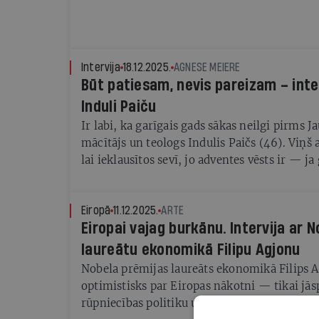
Intervija
18.12.2025.
AGNESE MEIERE
Būt patiesam, nevis pareizam – inte
Induli Paiču
Ir labi, ka garīgais gads sākas neilgi pirms J
mācītājs un teologs Indulis Paičs (46). Viņš a
lai ieklausītos sevī, jo adventes vēsts ir — ja 
pārmaiņas, tām vispirms jāsākas tevī
Eiropā
11.12.2025.
ARTE
Eiropai vajag burkānu. Intervija ar 
laureātu ekonomikā Filipu Agjonu
Nobela prēmijas laureāts ekonomikā Filips A
optimistisks par Eiropas nākotni — tikai jāsp
rūpniecības politiku un visiem spēkiem jāno