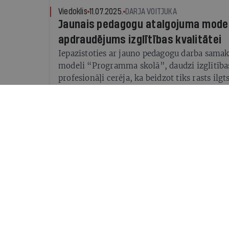
Viedoklis
11.07.2025.
DARJA VOITJUKA
Jaunais pedagogu atalgojuma model
apdraudējums izglītības kvalitātei
Iepazīstoties ar jauno pedagogu darba samak
modeli “Programma skolā”, daudzi izglītība
profesionāļi cerēja, ka beidzot tiks rasts ilg
kas balstīts izglītības kvalitātē un vienlīdzīg
skolēniem.
Viedoklis
10.07.2025.
LINDA DANIELA
Sešgadnieki skolā – solis pretī haos
Jūnija beigās publiskajā telpā izskanēja info
meklējot līdzekļu ietaupījumu, Izglītības un 
atkal apsver iespēju mainīt skolas gaitu sāk
sešiem gadiem.
Viedoklis
26.06.2025.
RŪTA EŽERSKIENE