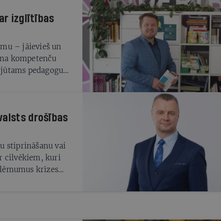
ar izglītības
jumu – jāievieš un
dina kompetenču
r jūtams pedagogu
ēniem ar dažādām
 krēsls kļūst aizvien
ezultāta vai tajos
valsts drošības
žu stiprināšanu vai
 cilvēkiem, kuri
s lēmumus krīzes