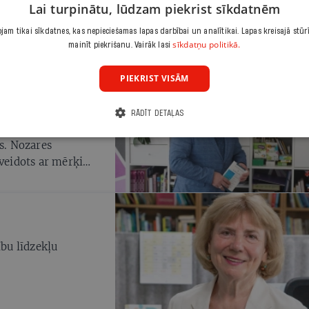
Lai turpinātu, lūdzam piekrist sīkdatnēm
am tikai sīkdatnes, kas nepieciešamas lapas darbībai un analītikai. Lapas kreisajā stūr
sīkdatņu politikā.
mainīt piekrišanu. Vairāk lasi
PIEKRIST VISĀM
ai iestādes
RĀDĪT DETAĻAS
o, vai skolu
as. Nozares
 veidots ar mērķi
kumu izpildīšanu.
u trūkums – ir
vi uzņemties skolu
ību līdzekļu