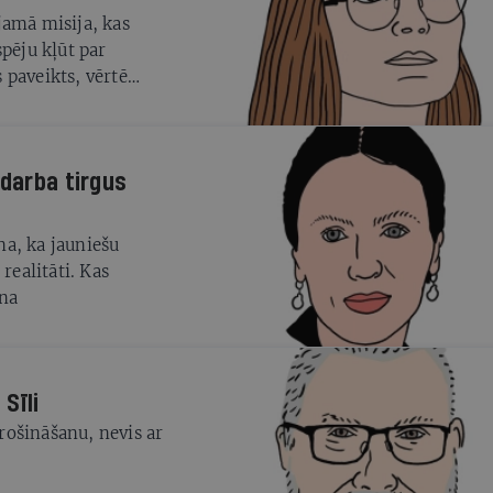
jamā misija, kas
spēju kļūt par
 paveikts, vērtē
 darba tirgus
ina, ka jauniešu
realitāti. Kas
ēna
Sīli
rošināšanu, nevis ar