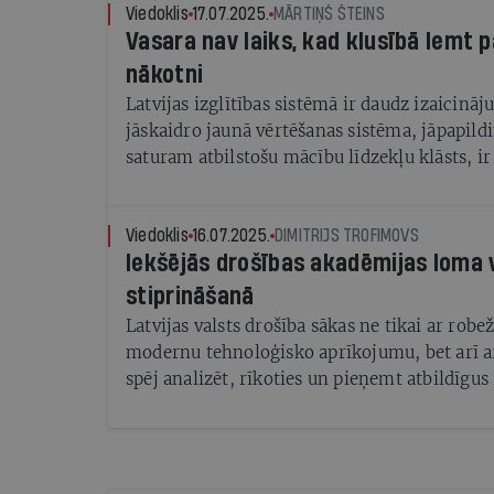
Viedoklis
17.07.2025.
MĀRTIŅŠ ŠTEINS
Vasara nav laiks, kad klusībā lemt p
nākotni
Latvijas izglītības sistēmā ir daudz izaicinā
jāskaidro jaunā vērtēšanas sistēma, jāpapil
saturam atbilstošu mācību līdzekļu klāsts, i
trūkums, skolām jāspēj pielāgot darbs skol
vajadzībām un arī izglītības iestāžu direktora
mazāk iekārots - bieži konkursi beidzas bez r
Viedoklis
16.07.2025.
DIMITRIJS TROFIMOVS
Iekšējās drošības akadēmijas loma 
piedalās tikai viens kandidāts.
stiprināšanā
Latvijas valsts drošība sākas ne tikai ar robe
modernu tehnoloģisko aprīkojumu, bet arī ar
spēj analizēt, rīkoties un pieņemt atbildīgu
situācijās.