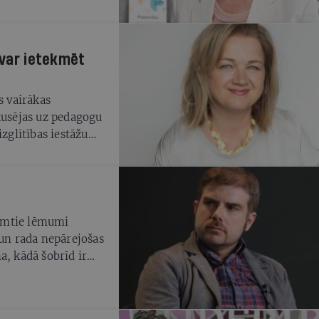
 var ietekmēt
s vairākas
kusējas uz pedagogu
izglītības iestāžu
.tml.
eņemtie lēmumi
 un rada nepārejošas
a, kādā šobrīd ir
rībai un sabrukumam.