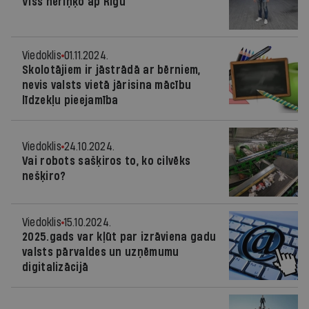
Viss neriņķo ap Rīgu
Viedoklis
01.11.2024.
Skolotājiem ir jāstrādā ar bērniem,
nevis valsts vietā jārisina mācību
līdzekļu pieejamība
Viedoklis
24.10.2024.
Vai robots sašķiros to, ko cilvēks
nešķiro?
Viedoklis
15.10.2024.
2025.gads var kļūt par izrāviena gadu
valsts pārvaldes un uzņēmumu
digitalizācijā