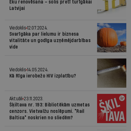
Ēku renovēšana – solis pretī turīgākai
Latvijai
Viedoklis
12.07.2024.
Svarīgāka par lielumu ir biznesa
vitalitāte un godīga uzņēmējdarbības
vide
Viedoklis
14.05.2024.
Kā Rīga ierobežo HIV izplatību?
Aktuāli
23.11.2023.
Šķiltava nr. 193: Bibliotēkām uzmetas
cenzors. Vietvalžu noslēpumi. "Rail
Baltica" noskrien no sliedēm?