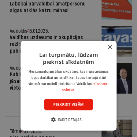
Labākai pārvaldībai amatpersonu
algas atklās katru mēnesi
Viedoklis
15.01.2025.
Valdības uzdevums ir okupācijas
režīma slavēšanas izbeigšana
×
publiskajā telpā
Lai turpinātu, lūdzam
piekrist sīkdatnēm
Viedoklis
14.11.2024.
Mēs izmantojam tikai sīkdatnes, kas nepieciešamas
Publiskā sektora izdevumi
lapas darbībai un analītikai. Lapas kreisajā stūrī
jāsamazina, nevis jātērē 20 000 par
sīkdatņu
vienmēr var mainīt piekrišanu. Vairāk lasi
vietas izveidi pirmsskolā
politikā.
PIEKRIST VISĀM
RĀDĪT DETAĻAS
Tēma
13.11.2024.