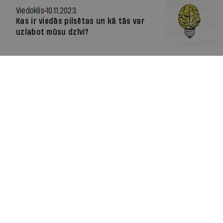
Viedoklis
10.11.2023.
Kas ir viedās pilsētas un kā tās var
uzlabot mūsu dzīvi?
Par IR
Manifests
Ētikas kodekss
Pakalpojumu sniegšanas noteikumi