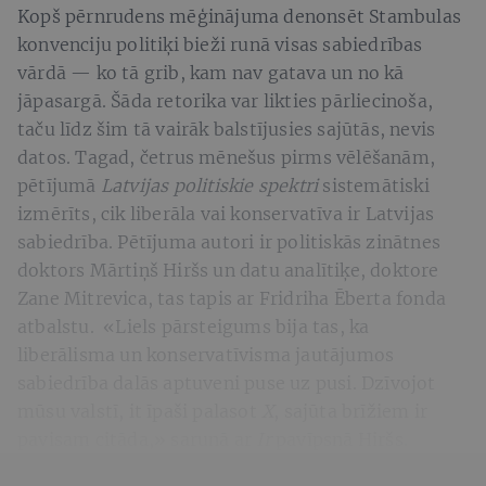
Kopš pērnrudens mēģinājuma denonsēt Stambulas
konvenciju politiķi bieži runā visas sabiedrības
vārdā — ko tā grib, kam nav gatava un no kā
jāpasargā. Šāda retorika var likties pārliecinoša,
taču līdz šim tā vairāk balstījusies sajūtās, nevis
datos. Tagad, četrus mēnešus pirms vēlēšanām,
pētījumā
Latvijas politiskie spektri
sistemātiski
izmērīts, cik liberāla vai konservatīva ir Latvijas
sabiedrība. Pētījuma autori ir politiskās zinātnes
doktors Mārtiņš Hiršs un datu analītiķe, doktore
Zane Mitrevica, tas tapis ar Fridriha Ēberta fonda
atbalstu. «Liels pārsteigums bija tas, ka
liberālisma un konservatīvisma jautājumos
sabiedrība dalās aptuveni puse uz pusi. Dzīvojot
mūsu valstī, it īpaši palasot
X
, sajūta brīžiem ir
pavisam citāda,» sarunā ar
Ir
pavīpsnā Hiršs.