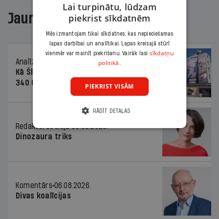
Lai turpinātu, lūdzam
Jaunākajā žurnālā
piekrist sīkdatnēm
Mēs izmantojam tikai sīkdatnes, kas nepieciešamas
lapas darbībai un analītikai. Lapas kreisajā stūrī
sīkdatņu
vienmēr var mainīt piekrišanu. Vairāk lasi
Analīze
06.08.2026.
politikā.
Kā Šlesera partija palika nesodīta par
340 000 vērtu reklāmas kampaņu
PIEKRIST VISĀM
RĀDĪT DETAĻAS
Redaktores sleja
06.08.2026.
Dinozaura triks
Komentārs
06.08.2026.
Divas koalīcijas