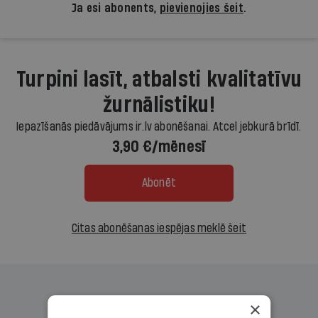
Ja esi abonents,
pievienojies šeit
.
Turpini lasīt, atbalsti kvalitatīvu
žurnālistiku!
Iepazīšanās piedāvājums ir.lv abonēšanai. Atcel jebkurā brīdī.
3,90 €/mēnesī
Abonēt
Citas abonēšanas iespējas meklē šeit
×