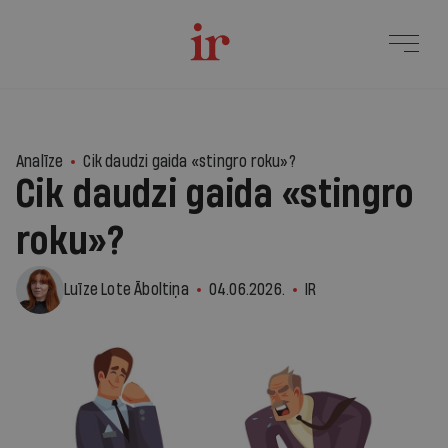
8
Analīze
Cik daudzi gaida «stingro roku»?
Cik daudzi gaida «stingro
roku»?
Luīze Lote Āboltiņa
04.06.2026.
IR