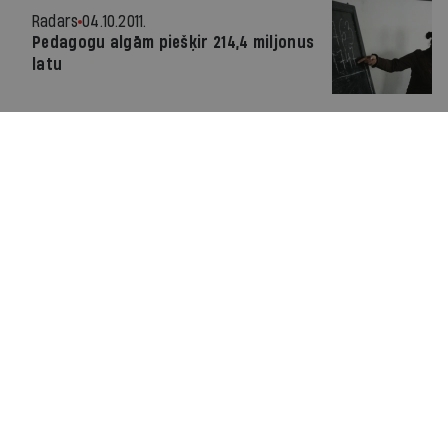
Radars
04.10.2011.
Pedagogu algām piešķir 214,4 miljonus
latu
Par IR
Manifests
Ētikas kodekss
Pakalpojumu sniegšanas noteikumi