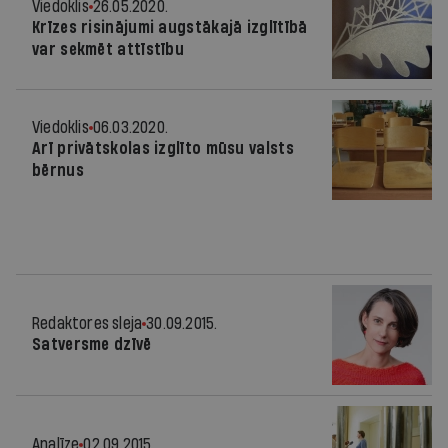
Viedoklis
26.05.2020.
Krīzes risinājumi augstākajā izglītībā
var sekmēt attīstību
Viedoklis
06.03.2020.
Arī privātskolas izglīto mūsu valsts
bērnus
Redaktores sleja
30.09.2015.
Satversme dzīvē
Analīze
02.09.2015.