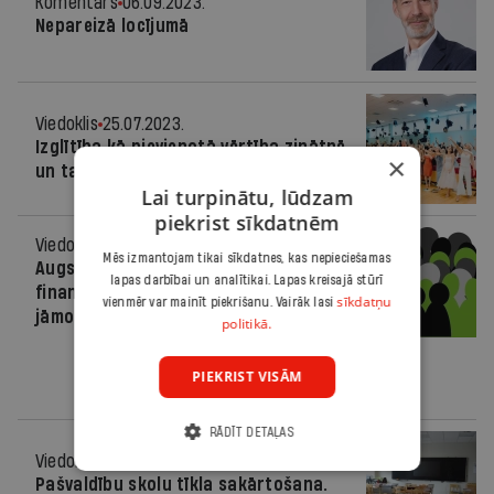
Komentārs
06.09.2023.
Nepareizā locījumā
Viedoklis
25.07.2023.
Izglītība kā pievienotā vērtība zinātnē
×
un tautsaimniecībā
Lai turpinātu, lūdzam
piekrist sīkdatnēm
Viedoklis
15.03.2023.
Mēs izmantojam tikai sīkdatnes, kas nepieciešamas
Augstākās izglītības politikai un
lapas darbībai un analītikai. Lapas kreisajā stūrī
finansēšanai valsts augstskolas
sīkdatņu
vienmēr var mainīt piekrišanu. Vairāk lasi
jāmotivē strādāt uz rezultātu
politikā.
PIEKRIST VISĀM
RĀDĪT DETAĻAS
Viedoklis
13.03.2023.
Pašvaldību skolu tīkla sakārtošana.