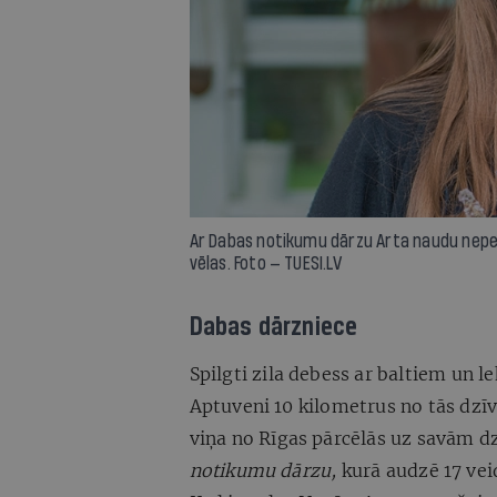
Ar Dabas notikumu dārzu Arta naudu nepeln
vēlas. Foto — TUESI.LV
Dabas dārzniece
Spilgti zila debess ar baltiem un l
Aptuveni 10 kilometrus no tās dzī
viņa no Rīgas pārcēlās uz savām 
notikumu dārzu,
kurā audzē 17 ve