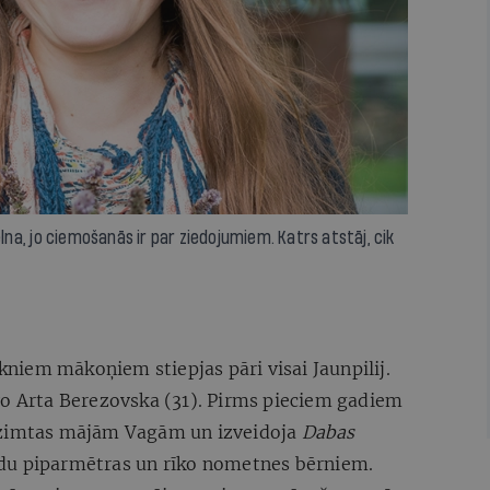
a, jo ciemošanās ir par ziedojumiem. Katrs atstāj, cik
ekniem mākoņiem stiepjas pāri visai Jaunpilij.
vo Arta Berezovska (31). Pirms pieciem gadiem
dzimtas mājām Vagām un izveidoja
Dabas
idu piparmētras un rīko nometnes bērniem.