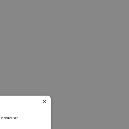
×
ī vienmēr var