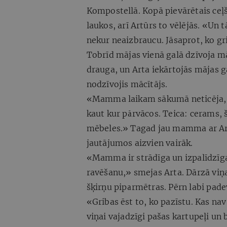
Kompostellā. Kopā pievārētais ceļš 
laukos, arī Artūrs to vēlējās. «Un t
nekur neaizbraucu. Jāsaprot, ko gri
Tobrīd mājas vienā galā dzīvoja m
drauga, un Arta iekārtojās mājas g
nodzīvojis mācītājs.
«Mamma laikam sākumā neticēja, ka 
kaut kur pārvācos. Teica: cerams, š
mēbeles.» Tagad jau mamma ar Art
jautājumos aizvien vairāk.
«Mamma ir strādīga un izpalīdzīga,
ravēšanu,» smejas Arta. Dārzā vi
šķirņu piparmētras. Pērn labi padev
«Gribas ēst to, ko pazīstu. Kas nav
viņai vajadzīgi pašas kartupeļi un 