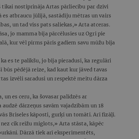
tikai nostiprināja Artas pārliecību par dzīvi
ā es atbraucu jūlijā, sastādīju mētras un vairs
bas, un tad viss pats saliekas,» Arta atceras.
āsa, jo mamma bija pārcēlusies uz Ogri pie
alā, kur vēl pirms pāris gadiem savu mūžu bija
es te palikšu, jo bija pieradusi, ka regulāri
ī būs pēdējā reize, kad kaut kur jāved tavas
as izvēli saradusi un respektē meitu dārza
 un es ceru, ka šovasar palīdzēs ar
ņa audzē dārzeņus savām vajadzībām un 18
ās Briseles kāposti, gurķi un tomāti. Arī fizāļi.
 nez cik reižu miglots,» Arta stāsta, kāpēc
burkāni. Dārzā tiek arī eksperimentēts,