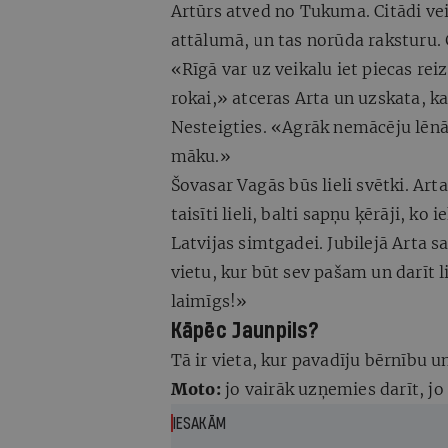
Artūrs atved no Tukuma. Citādi vei
attālumā, un tas norūda raksturu. 
«Rīgā var uz veikalu iet piecas reiz
rokai,» atceras Arta un uzskata, ka
Nesteigties. «Agrāk nemācēju lēnā
māku.»
Šovasar Vagās
būs lieli svētki. Ar
taisīti lieli, balti sapņu ķērāji, k
Latvijas simtgadei. Jubilejā Arta s
vietu, kur būt sev pašam un darīt li
laimīgs!»
Kāpēc Jaunpils?
Tā ir vieta, kur pavadīju bērnību u
Moto:
jo vairāk uzņemies darīt, jo 
IESAKĀM