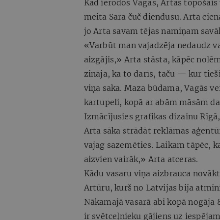
Kad ierodos Vagās, Artas topošais
meita Sāra čuč diendusu. Arta cienā
jo Arta savam tējas namiņam savāk
«Varbūt man vajadzēja nedaudz vai
aizgājis,» Arta stāsta, kāpēc nolēm
zināja, ka to darīs, taču — kur tie
viņa saka. Maza būdama, Vagās vei
kartupeli, kopā ar abām māsām dar
Izmācījusies grafikas dizainu Rīgā
Arta sāka strādāt reklāmas aģentū
vajag sazemēties. Laikam tāpēc, k
aizvien vairāk,» Arta atceras.
Kādu vasaru viņa aizbrauca novākt 
Artūru, kurš no Latvijas bija atmin
Nākamajā vasarā abi kopā nogāja 8
ir svētceļnieku gājiens uz iespēja