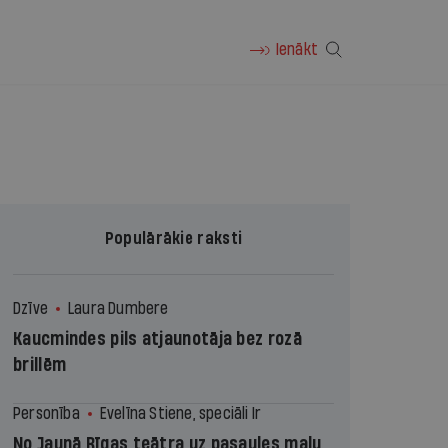
Ienākt
Populārākie raksti
Dzīve
Laura Dumbere
Kaucmindes pils atjaunotāja bez rozā
brillēm
Personība
Evelīna Stiene, speciāli Ir
No Jaunā Rīgas teātra uz pasaules malu