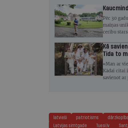
Kaucminde
Pēc 30 gadu
maiņas unik
cerību star
atjaunot
Kā savien
Tida to m
«Man ar vie
Kādai citai 
savienot ar 
smagiem dzī
Tīda
latvieši
patriotisms
dārzkopīb
Latvijas simtgade
Tuesi.lv
Sant