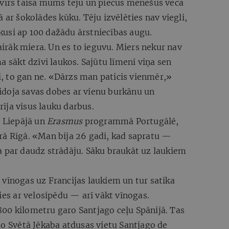
 vīrs taisa mums tēju un piecus mēnešus vecā
 ar šokolādes kūku. Tēju izvēlēties nav viegli,
usi ap 100 dažādu ārstniecības augu.
rāk miera. Un es to ieguvu. Miers nekur nav
a sākt dzīvi laukos. Sajūtu līmenī viņa sen
ši, to gan ne. «Dārzs man paticis vienmēr,»
doja savas dobes ar vienu burkānu un
īja visus lauku darbus.
, Liepājā un
Erasmus
programmā Portugālē,
rā Rīgā. «Man bija 26 gadi, kad sapratu —
a par daudz strādāju. Sāku braukāt uz laukiem
vīnogas uz Francijas laukiem un tur satika
ies ar velosipēdu — arī vākt vīnogas.
00 kilometru garo Santjago ceļu Spānijā. Tas
mo Svētā Jēkaba atdusas vietu Santjago de