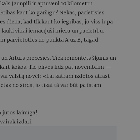
kals Jaunpilī ir aptuveni 10 kilometru
Gribas kaut ko garšīgu? Nekas, pacietīsies.
es dienā, kad tik kaut ko iegribas, jo viss ir pa
 lauki viņai iemācījuši mieru un pacietību.
m pārvietoties no punkta A uz B, tagad
ta un Artūrs precēsies. Tiek remontēts šķūnis un
o iekārt kokos. Tie plīvos līdz pat novembrim —
avai valstij novēl: «Lai katram izdotos atrast
etas no sirds, jo tikai tā var būt pa īstam
n jūtos laimīga!
vairāk izdari.