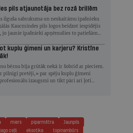
s pils atjaunotāja bez rozā brillēm
s ilguša sabrukuma un neskaitāmu īpašnieku
ālās Kaucmindes pils logos beidzot iespīdējis
s, jo jaunie īpašnieki apņēmušies to patiešām
ot kuplu ģimeni un karjeru? Kristīne
āk!
nu bērnu bija grūtāk nekā ir šobrīd ar pieciem.
ir pilnīgi pretēji,» par spēju kuplu ģimeni
profesionālu izaugsmi un tikt pāri arī ļoti
ves pārbaudījumiem saka fotogrāfe Kristīne
a
miers
piparmētra
Jaunpils
jago ceļš
eksotika
topinambūrs