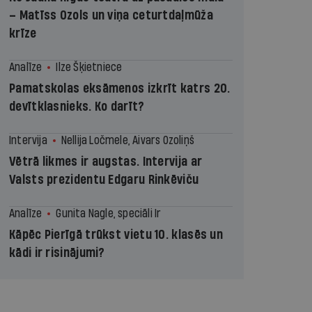
– Matīss Ozols un viņa ceturtdaļmūža
krīze
Analīze
Ilze Šķietniece
Pamatskolas eksāmenos izkrīt katrs 20.
devītklasnieks. Ko darīt?
Intervija
Nellija Ločmele, Aivars Ozoliņš
Vētrā likmes ir augstas. Intervija ar
Valsts prezidentu Edgaru Rinkēviču
Analīze
Gunita Nagle, speciāli Ir
Kāpēc Pierīgā trūkst vietu 10. klasēs un
kādi ir risinājumi?