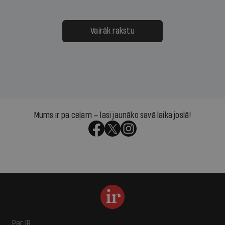
Vairāk rakstu
Mums ir pa ceļam — lasi jaunāko savā laika joslā!
Par IR