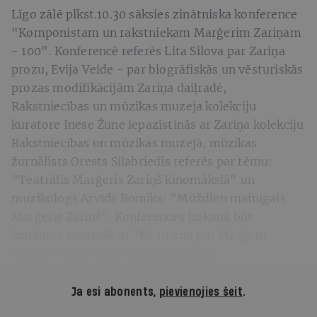
Līgo zālē plkst.10.30 sāksies zinātniska konference
"Komponistam un rakstniekam Marģerim Zariņam
- 100". Konferencē referēs Lita Silova par Zariņa
prozu, Evija Veide - par biogrāfiskās un vēsturiskās
prozas modifikācijām Zariņa daiļradē,
Rakstniecības un mūzikas muzeja kolekciju
kuratore Inese Žune iepazīstinās ar Zariņa kolekciju
Rakstniecības un mūzikas muzejā, mūzikas
žurnālists Orests Silabriedis referēs par tēmu:
"Teatrālis Marģeris Zariņš kinomākslā" un
muzikologs Arvīds Bomiks: "Mūždien mainīgais
Marģeris Zariņš". Konferences izskaņā būs
konkursa jauniešiem "Ko tu zini par Marģeru
Zariņu?" noslēgums un apbalvošana.
Ja esi abonents,
pievienojies šeit
.