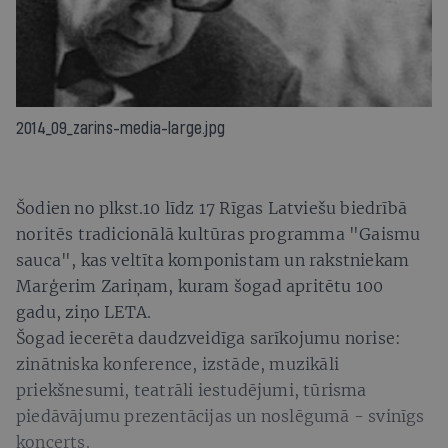
2014_09_zarins-media-large.jpg
Šodien no plkst.10 līdz 17 Rīgas Latviešu biedrībā
noritēs tradicionālā kultūras programma "Gaismu
sauca", kas veltīta komponistam un rakstniekam
Marģerim Zariņam, kuram šogad apritētu 100
gadu, ziņo LETA.
Šogad iecerēta daudzveidīga sarīkojumu norise:
zinātniska konference, izstāde, muzikāli
priekšnesumi, teatrāli iestudējumi, tūrisma
piedāvājumu prezentācijas un noslēgumā - svinīgs
koncerts.