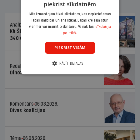
piekrist sīkdatnēm
Mēs izmantojam tikai sīkdatnes, kas nepieciešamas
lapas darbībai un analītikai. Lapas kreisajā stūrī
Analīze
06.08.2026.
sīkdatņu
vienmēr var mainīt piekrišanu. Vairāk lasi
Kā Šlesera partija palika nesodīta par
politikā.
340 000 vērtu reklāmas kampaņu
PIEKRIST VISĀM
RĀDĪT DETAĻAS
Redaktores sleja
06.08.2026.
Dinozaura triks
Komentārs
06.08.2026.
Divas koalīcijas
Tēma
06.08.2026.