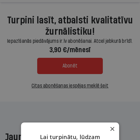
Turpini lasīt, atbalsti kvalitatīvu
žurnālistiku!
Iepazīšanās piedāvājums ir.lv abonēšanai. Atcel jebkurā brīdī.
3,90 €/mēnesī
Abonēt
Citas abonēšanas iespējas meklē šeit
×
Jaunākajā žurnālā
Lai turpinātu, lūdzam