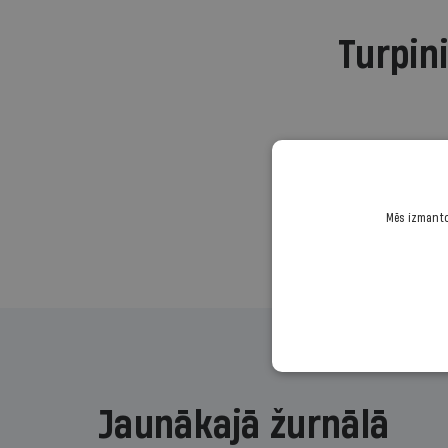
Turpini
Mēs izmantoj
Jaunākajā žurnālā