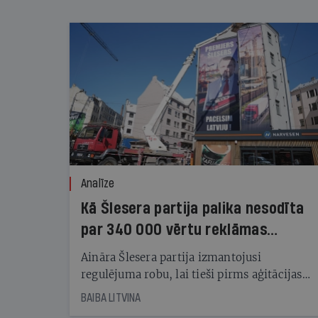
Analīze
Kā Šlesera partija palika nesodīta
par 340 000 vērtu reklāmas
kampaņu
Aināra Šlesera partija izmantojusi
regulējuma robu, lai tieši pirms aģitācijas
starta izreklamētos par summu, kas
BAIBA LITVINA
pārsniedz trešdaļu no likumīgi atļautajiem