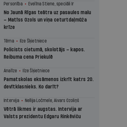
Personība
Evelīna Stiene, speciāli Ir
No Jaunā Rīgas teātra uz pasaules malu
– Matīss Ozols un viņa ceturtdaļmūža
krīze
Tēma
Ilze Šķietniece
Policists cietumā, skolotājs – kapos.
Reibuma cena Priekulē
Analīze
Ilze Šķietniece
Pamatskolas eksāmenos izkrīt katrs 20.
devītklasnieks. Ko darīt?
Intervija
Nellija Ločmele, Aivars Ozoliņš
Vētrā likmes ir augstas. Intervija ar
Valsts prezidentu Edgaru Rinkēviču