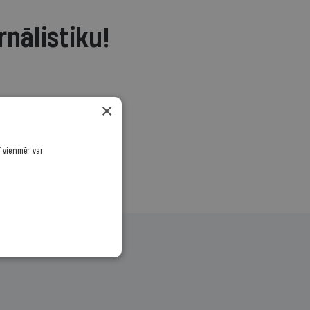
rnālistiku!
.
×
ī vienmēr var