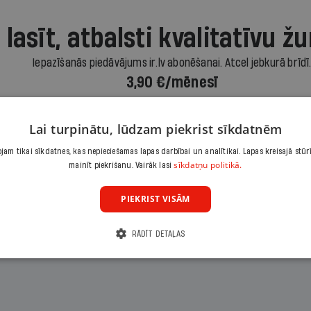
 lasīt, atbalsti kvalitatīvu žu
Iepazīšanās piedāvājums ir.lv abonēšanai. Atcel jebkurā brīdī
3,90 €/mēnesī
Abonēt
Lai turpinātu, lūdzam piekrist sīkdatnēm
am tikai sīkdatnes, kas nepieciešamas lapas darbībai un analītikai. Lapas kreisajā stūr
Citas abonēšanas iespējas meklē šeit
sīkdatņu politikā.
mainīt piekrišanu. Vairāk lasi
PIEKRIST VISĀM
RĀDĪT DETAĻAS