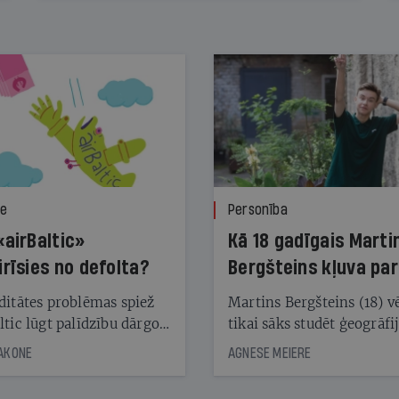
ze
Personība
«airBaltic»
Kā 18 gadīgais Marti
irīsies no defolta?
Bergšteins kļuva par
laika ziņu seju?
ditātes problēmas spiež
Martins Bergšteins (18) v
ltic lūgt palīdzību dārgo
tikai sāks studēt ģeogrāfi
āciju turētājiem, taču
bet viņa sacītajam jau uzt
JAKONE
AGNESE MEIERE
dēļ nebija kvoruma
tūkstošiem laika ziņu ska
nai. Vai lidsabiedrībai
Latvijā. Aiz dažām minū