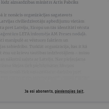
 lūdz aizsardzības ministrs Artis Pabriks
bā ir nonācis organizācijas sagatavots
Latvijas civiliedzīvotāju apbedījumu vietām
ta pret Latviju, Eiropu un tās identitāti vērsta
, aģentūru LETA informēja AM Preses nodaļā.
āti manipulē ar vēstures faktiem un
as sabiedrību. Turklāt organizācija, kas it kā
et ēnu uz krievu tautības iedzīvotājiem - mūsu
tas nākotni saista ar Latviju. Nav pieļaujama
cisma idejas tiek pielīdzinātas Eiropas
emocionāli tiek sasaistītas ar darbību pret
alstu totalitārām ideoloģijām," uzsver Pabriks.
Ja esi abonents,
pievienojies šeit
.