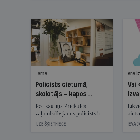
kampaņas tēriņiem. KNAB pārkāpumus
nekonstatē
Tēma
Analī
Policists cietumā,
Vai 
skolotājs – kapos.
izva
Reibuma cena Priekulē
Pēc kautiņa Priekules
Likvi
zaļumballē jauns policists ir
airBa
nonācis cietumā, bet
oblig
ILZE ŠĶIETNIECE
IEVA 
cienījams pedagogs — kapos.
šone
Tik traģiska ir izrādījusies
lemša