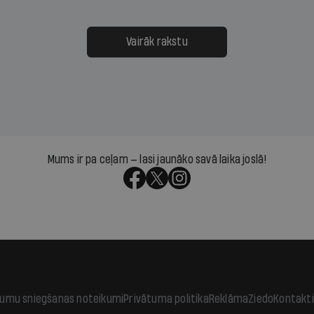
 defolts, ja tā nespēs
televīzijas ēterā ir 11 gadi
ksāt augstos procentus,
uzcītīga darba, mammas
āpārskaita jau trīs dienas
atbalsts un drosme turpi
Vairāk rakstu
s nākamās sapulces
meteovērojumus arī tad, 
ta vidū?
šķiet, ka tie nevienam na
vajadzīgi
Mums ir pa ceļam — lasi jaunāko savā laika joslā!
jumu sniegšanas noteikumi
Privātuma politika
Reklāma
Ziedo
Kontakti