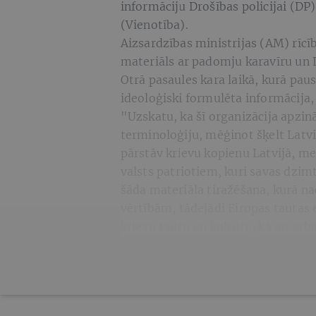
informāciju Drošības policijai (DP)
(Vienotība).
Aizsardzības ministrijas (AM) rīcī
materiāls ar padomju karavīru un 
Otrā pasaules kara laikā, kurā paus
ideoloģiski formulēta informācija
"Uzskatu, ka šī organizācija apzin
terminoloģiju, mēģinot šķelt Latvij
pārstāv krievu kopienu Latvijā, m
valsts patriotiem, kuri savas dzim
šāda materiāla tiražēšana, kurā na
vērtībām, tādejādi Eiropas tautas 
krievu tautu un kultūru, kā arī atb