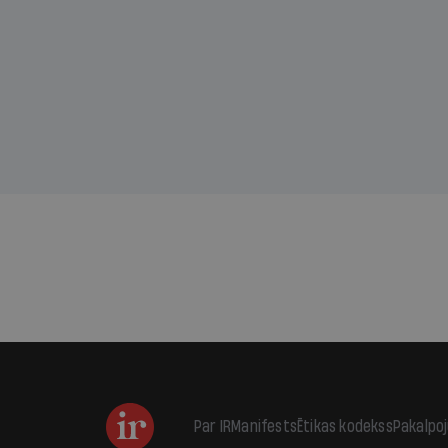
divu promiļu reibuma cena
draud
sama
kas j
pirm
augus
Par IR
Manifests
Ētikas kodekss
Pakalpo