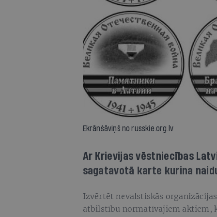
Ekrānšāviņš no russkie.org.lv
Ar Krievijas vēstniecības Lat
sagatavotā karte kurina naidu
Izvērtēt nevalstiskās organizācija
atbilstību normatīvajiem aktiem, k