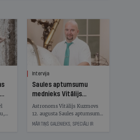
Intervija
ns
Saules aptumsumu
mednieks Vitālijs
Kuzmovs
ēl
Astronoms Vitālijs Kuzmovs
ju,
12. augusta Saules aptumsumu
icas
dosies vērot Maļorkā, kur tas
MĀRTIŅŠ GALENIEKS, SPECIĀLI IR
tītāju
būs pilns. Jau nākamajā dienā
tēm
viņš LU Botāniskajā dārzā lasīs