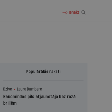
Ienākt
Populārākie raksti
Dzīve
Laura Dumbere
Kaucmindes pils atjaunotāja bez rozā
brillēm