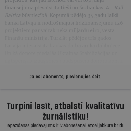
finansējuma piesaistīta tieši no šīs bankas. Arī
Rail
Baltica
būvniecībā. Kopumā pēdējo 34 gadu laikā
banka Latvijā ir nodrošinājusi līdzfinansējumu 126
projektiem par vairāk nekā miljardu eiro, vēsta
Finanšu ministrija. Turklāt pēdējos trīs gados
Latvija ir iesaistīta bankas darbā arī kā dalībniece.
Un kā donore piedalās Ukrainas Stabilizācijas un
ilgtspējīgas izaugsmes daudzpusējā donoru kontā.
Ja esi abonents,
pievienojies šeit
.
Turpini lasīt, atbalsti kvalitatīvu
žurnālistiku!
Iepazīšanās piedāvājums ir.lv abonēšanai. Atcel jebkurā brīdī.