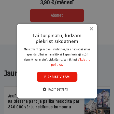
3,90 €/mēnesī
Abonēt
×
Citas abonēšanas iespējas meklē šeit
Lai turpinātu, lūdzam
piekrist sīkdatnēm
Mēs izmantojam tikai sīkdatnes, kas nepieciešamas
lapas darbībai un analītikai. Lapas kreisajā stūrī
sīkdatņu
vienmēr var mainīt piekrišanu. Vairāk lasi
politikā.
Jaunākajā žurnālā
PIEKRIST VISĀM
RĀDĪT DETAĻAS
Analīze
06.08.2026.
Kā Šlesera partija palika nesodīta par
340 000 vērtu reklāmas kampaņu