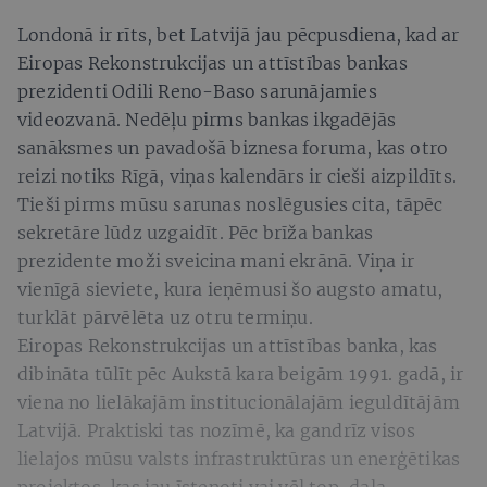
Londonā ir rīts, bet Latvijā jau pēcpusdiena, kad ar
Eiropas Rekonstrukcijas un attīstības bankas
prezidenti Odili Reno-Baso sarunājamies
videozvanā. Nedēļu pirms bankas ikgadējās
sanāksmes un pavadošā biznesa foruma, kas otro
reizi notiks Rīgā, viņas kalendārs ir cieši aizpildīts.
Tieši pirms mūsu sarunas noslēgusies cita, tāpēc
sekretāre lūdz uzgaidīt. Pēc brīža bankas
prezidente moži sveicina mani ekrānā. Viņa ir
vienīgā sieviete, kura ieņēmusi šo augsto amatu,
turklāt pārvēlēta uz otru termiņu.
Eiropas Rekonstrukcijas un attīstības banka, kas
dibināta tūlīt pēc Aukstā kara beigām 1991. gadā, ir
viena no lielākajām institucionālajām ieguldītājām
Latvijā. Praktiski tas nozīmē, ka gandrīz visos
lielajos mūsu valsts infrastruktūras un enerģētikas
projektos, kas jau īstenoti vai vēl top, daļa