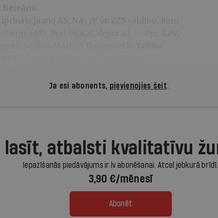
u Bernānu.
tiprināja jauno AS, NA,
JV
un ZZS valdību, kuru
ulbergs (AS). Pret bija 25 deputāti —
Pro
,
LPV,
putāts Dāvis Mārtiņš Daugavietis.
Valdība
— gan otrdienā, gan piektdienā.
edēļā
Ja esi abonents,
pievienojies šeit
.
 lasīt, atbalsti kvalitatīvu žu
Iepazīšanās piedāvājums ir.lv abonēšanai. Atcel jebkurā brīdī
3,90 €/mēnesī
Abonēt