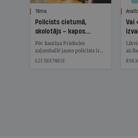
Tēma
Analī
Policists cietumā,
Vai 
skolotājs – kapos.
izva
Reibuma cena Priekulē
Pēc kautiņa Priekules
Likvi
zaļumballē jauns policists ir
airBa
nonācis cietumā, bet
oblig
ILZE ŠĶIETNIECE
IEVA 
cienījams pedagogs — kapos.
šone
Tik traģiska ir izrādījusies
lemša
divu promiļu reibuma cena
draud
sama
kas j
pirm
augus