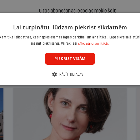
Citas abonēšanas iespējas meklē šeit
Lai turpinātu, lūdzam piekrist sīkdatnēm
am tikai sīkdatnes, kas nepieciešamas lapas darbībai un analītikai. Lapas kreisajā stūr
sīkdatņu politikā.
mainīt piekrišanu. Vairāk lasi
PIEKRIST VISĀM
RĀDĪT DETAĻAS