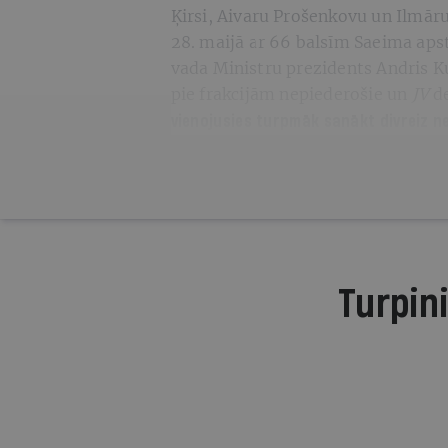
Ķirsi, Aivaru Prošenkovu un Ilmār
28. maijā ar 66 balsīm Saeima aps
vada Ministru prezidents Andris K
pie
frakcijām nepiederošie un
JV
de
vienojusies turpmāk sanākt divreiz n
Turpini