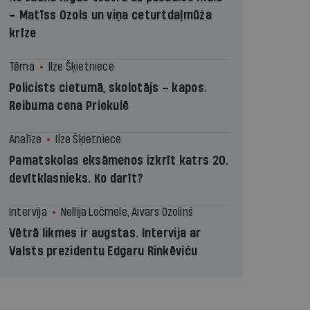
– Matīss Ozols un viņa ceturtdaļmūža
krīze
Tēma
Ilze Šķietniece
Policists cietumā, skolotājs – kapos.
Reibuma cena Priekulē
Analīze
Ilze Šķietniece
Pamatskolas eksāmenos izkrīt katrs 20.
devītklasnieks. Ko darīt?
Intervija
Nellija Ločmele, Aivars Ozoliņš
Vētrā likmes ir augstas. Intervija ar
Valsts prezidentu Edgaru Rinkēviču