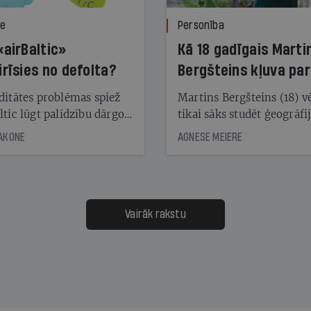
ze
Personība
«airBaltic»
Kā 18 gadīgais Marti
irīsies no defolta?
Bergšteins kļuva par
laika ziņu seju?
ditātes problēmas spiež
Martins Bergšteins (18) v
ltic lūgt palīdzību dārgo
tikai sāks studēt ģeogrāfi
āciju turētājiem, taču
bet viņa sacītajam jau uzt
JAKONE
AGNESE MEIERE
dēļ nebija kvoruma
tūkstošiem laika ziņu ska
nai. Vai lidsabiedrībai
Latvijā. Aiz dažām minū
 defolts, ja tā nespēs
televīzijas ēterā ir 11 gadi
ksāt augstos procentus,
uzcītīga darba, mammas
āpārskaita jau trīs dienas
atbalsts un drosme turpi
Vairāk rakstu
s nākamās sapulces
meteovērojumus arī tad, 
ta vidū?
šķiet, ka tie nevienam na
vajadzīgi