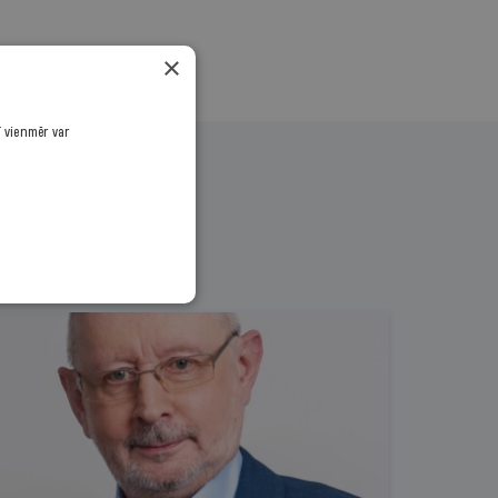
×
ī vienmēr var