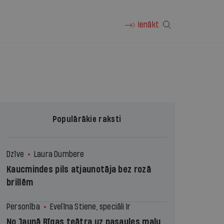
Ienākt
Populārākie raksti
Dzīve
Laura Dumbere
Kaucmindes pils atjaunotāja bez rozā
brillēm
Personība
Evelīna Stiene, speciāli Ir
No Jaunā Rīgas teātra uz pasaules malu