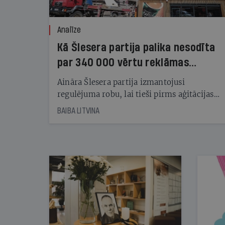
Analīze
Kā Šlesera partija palika nesodīta
par 340 000 vērtu reklāmas
kampaņu
Aināra Šlesera partija izmantojusi
regulējuma robu, lai tieši pirms aģitācijas
starta izreklamētos par summu, kas
BAIBA LITVINA
pārsniedz trešdaļu no likumīgi atļautajiem
kampaņas tēriņiem. KNAB pārkāpumus
nekonstatē