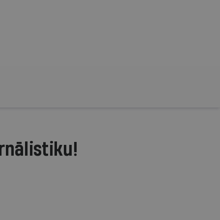
rnālistiku!
.