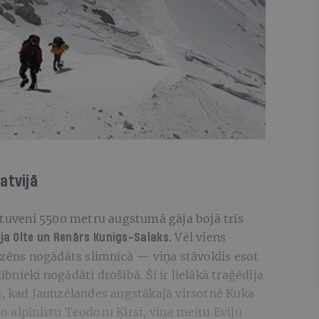
atvijā
ptuveni 5500 metru augstumā gāja bojā trīs
Vēl viens
ija Olte un Renārs Kunigs-Salaks.
lzēns nogādāts slimnīcā — viņa stāvoklis esot
lībnieki nogādāti drošībā. Šī ir lielākā traģēdija
a, kad Jaunzēlandes augstākajā virsotnē Kuka
 alpīnistu Teodoru Ķirsi, viņa meitu Eviju