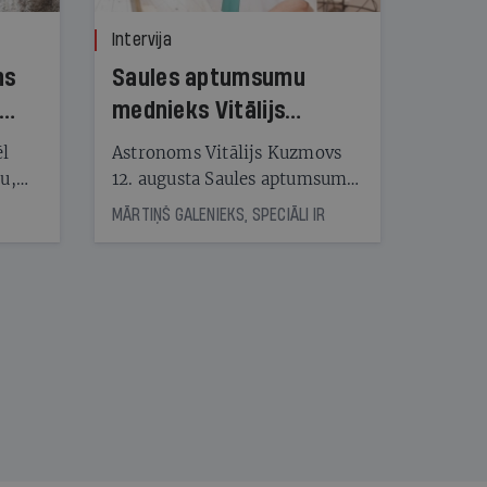
Intervija
ns
Saules aptumsumu
mednieks Vitālijs
Kuzmovs
ēl
Astronoms Vitālijs Kuzmovs
ju,
12. augusta Saules aptumsumu
icas
dosies vērot Maļorkā, kur tas
MĀRTIŅŠ GALENIEKS, SPECIĀLI IR
tītāju
būs pilns. Jau nākamajā dienā
tēm
viņš LU Botāniskajā dārzā lasīs
lekciju Perseīdu naktī. Tās
apmeklētāji varēs vērot uz
nāt
Zemi krītošos meteorus,
kad
vienlaikus baudot pianista
v
Reiņa Zariņa koncertu