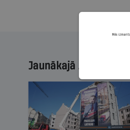
Mēs izmantoj
Jaunākajā žurnālā