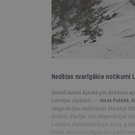
Nedēļas svarīgākie notikumi L
Denali kalnā Aļaskā pēc kritiena a
Latvijas alpīnisti —
Inese Pučeka, V
ekspedīcijas dalībnieks Mārtiņš Bi
stabils. Pārējie trīs ekspedīcijas da
Latvijas alpīnismā kopš 2003. gad
kalnā atrada bojāgājušus pazīstamo