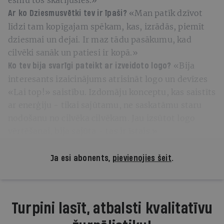
«Man patīk dzīvot
Ar ko Dziesmusvētki tev ir īpaši?
līdzi tam kopīgajam spēkam, kas, izrādās, piemīt
dziesmai un dejai. Ir maz tādu pasākumu, kad
cilvēki sanāk un patiesi ir kopā.»
«Bija
Ko tev bija svarīgi pateikt ar izveidoto logo?
interesants izaicinājums atrisināt logo un devīzes
«Lai top!» saistību. Izdomāju konceptu, kas saistīts
ar enerģiju - tikai sajūtamu, ne saskatāmu staru
nodošanu no cilvēka cilvēkam. Jau izsūtot logo
vērtēšanai, bija sajūta - tas ir īstais.»
Ja esi abonents,
pievienojies šeit
.
Turpini lasīt, atbalsti kvalitatīvu