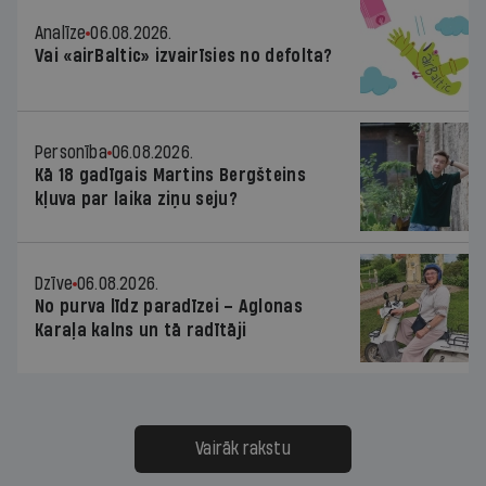
Analīze
06.08.2026.
Vai «airBaltic» izvairīsies no defolta?
Personība
06.08.2026.
Kā 18 gadīgais Martins Bergšteins
kļuva par laika ziņu seju?
Dzīve
06.08.2026.
No purva līdz paradīzei – Aglonas
Karaļa kalns un tā radītāji
Vairāk rakstu