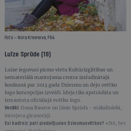
Foto — Nora Krevneva, F64
Luīze Sprūde (19)
Luīze ieguvusi pirmo vietu Kultūrizglītības un
nemateriālā mantojuma centra izsludinātajā
konkursā par 2013.gada Dziesmu un deju svētku
logo koncepcijas izveidi. Ideja tiks apstrādāta un
izmantota oficiālajā svētku logo.
Guna Bauere un Jānis Sprūds - mākslinieki,
Vecāki:
interjera gleznotāji.
«Nē, bet
Esi kadreiz pati piedalījusies Dziesmusvētkos?
esmu tos skatījusies.»