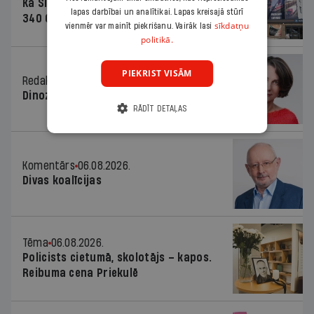
Kā Šlesera partija palika nesodīta par
lapas darbībai un analītikai. Lapas kreisajā stūrī
340 000 vērtu reklāmas kampaņu
sīkdatņu
vienmēr var mainīt piekrišanu. Vairāk lasi
politikā.
PIEKRIST VISĀM
Redaktores sleja
06.08.2026.
Dinozaura triks
RĀDĪT DETAĻAS
Komentārs
06.08.2026.
Divas koalīcijas
Tēma
06.08.2026.
Policists cietumā, skolotājs – kapos.
Reibuma cena Priekulē