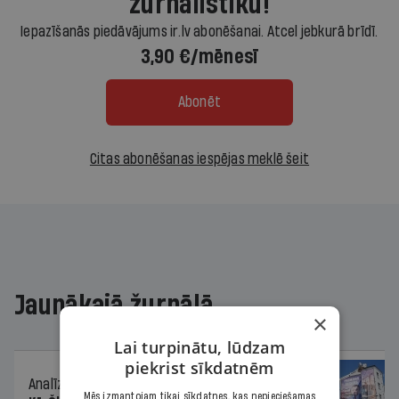
žurnālistiku!
Iepazīšanās piedāvājums ir.lv abonēšanai. Atcel jebkurā brīdī.
3,90 €/mēnesī
Abonēt
Citas abonēšanas iespējas meklē šeit
Jaunākajā žurnālā
×
Lai turpinātu, lūdzam
piekrist sīkdatnēm
Analīze
06.08.2026.
Mēs izmantojam tikai sīkdatnes, kas nepieciešamas