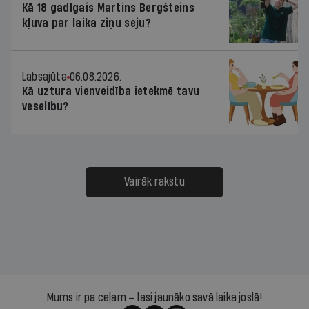
Kā 18 gadīgais Martins Bergšteins
kļuva par laika ziņu seju?
Labsajūta
06.08.2026.
Kā uztura vienveidība ietekmē tavu
veselību?
Vairāk rakstu
Mums ir pa ceļam — lasi jaunāko savā laika joslā!