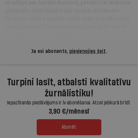
strādājot par izstāžu kuratori, pētnieci un krājuma
glabātāju, vēlāk kļūstot par muzeja direktores
vietnieci. «Šeit pagājuši vairāk nekā 30 gadi,» viņa
saka, neslēpjot, ka muzejs viņai gadu gaitā kļuvis
gandrīz par otrajām mājām.
Ja esi abonents,
pievienojies šeit
.
Turpini lasīt, atbalsti kvalitatīvu
žurnālistiku!
Iepazīšanās piedāvājums ir.lv abonēšanai. Atcel jebkurā brīdī.
3,90 €/mēnesī
Abonēt