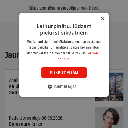
Citas abonēšanas iespējas meklē šeit
×
Lai turpinātu, lūdzam
piekrist sīkdatnēm
Mēs izmantojam tikai sīkdatnes, kas nepieciešamas
lapas darbībai un analītikai. Lapas kreisajā stūrī
Jaunākajā žurnālā
sīkdatņu
vienmēr var mainīt piekrišanu. Vairāk lasi
politikā.
PIEKRIST VISĀM
Analīze
06.08.2026.
Kā Šlesera partija palika nesodīta par
RĀDĪT DETAĻAS
340 000 vērtu reklāmas kampaņu
Redaktores sleja
06.08.2026.
Dinozaura triks