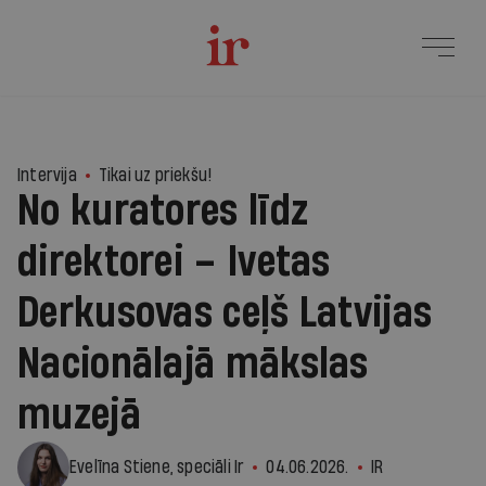
3
Intervija
Tikai uz priekšu!
No kuratores līdz
direktorei – Ivetas
Derkusovas ceļš Latvijas
Nacionālajā mākslas
muzejā
Evelīna Stiene, speciāli Ir
04.06.2026.
IR