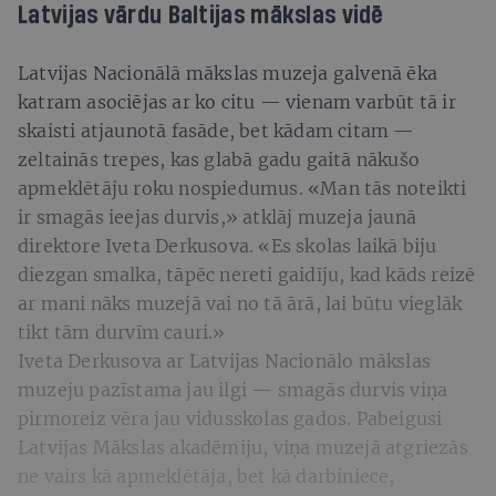
Latvijas vārdu Baltijas mākslas vidē
Latvijas Nacionālā mākslas muzeja galvenā ēka
katram asociējas ar ko citu — vienam varbūt tā ir
skaisti atjaunotā fasāde, bet kādam citam —
zeltainās trepes, kas glabā gadu gaitā nākušo
apmeklētāju roku nospiedumus. «Man tās noteikti
ir smagās ieejas durvis,» atklāj muzeja jaunā
direktore Iveta Derkusova. «Es skolas laikā biju
diezgan smalka, tāpēc nereti gaidīju, kad kāds reizē
ar mani nāks muzejā vai no tā ārā, lai būtu vieglāk
tikt tām durvīm cauri.»
Iveta Derkusova ar Latvijas Nacionālo mākslas
muzeju pazīstama jau ilgi — smagās durvis viņa
pirmoreiz vēra jau vidusskolas gados. Pabeigusi
Latvijas Mākslas akadēmiju, viņa muzejā atgriezās
ne vairs kā apmeklētāja, bet kā darbiniece,