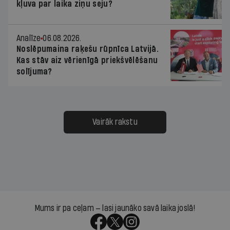
kļuva par laika ziņu seju?
Analīze
06.08.2026.
Noslēpumaina raķešu rūpnīca Latvijā.
Kas stāv aiz vērienīgā priekšvēlēšanu
solījuma?
Vairāk rakstu
Mums ir pa ceļam — lasi jaunāko savā laika joslā!