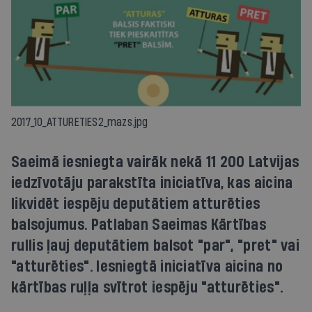
2017_10_ATTURETIES2_mazs.jpg
Saeimā iesniegta vairāk nekā 11 200 Latvijas
iedzīvotāju parakstīta iniciatīva, kas aicina
likvidēt iespēju deputātiem atturēties
balsojumus. Patlaban Saeimas Kārtības
rullis ļauj deputātiem balsot "par", "pret" vai
"atturēties". Iesniegtā iniciatīva aicina no
kārtības ruļļa svītrot iespēju "atturēties".