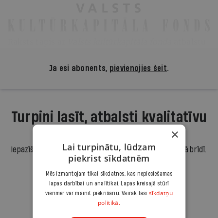
Raksts tapis ar
Valsts kultūrkapitāla fonda
atbalstu
Ja esi abonents,
pievienojies šeit
.
Turpini lasīt, atbalsti kvalitatīvu
×
žurnālistiku!
Lai turpinātu, lūdzam
Iepazīšanās piedāvājums ir.lv abonēšanai. Atcel jebkurā brīdī.
piekrist sīkdatnēm
3,90 €/mēnesī
Mēs izmantojam tikai sīkdatnes, kas nepieciešamas
lapas darbībai un analītikai. Lapas kreisajā stūrī
Abonēt
sīkdatņu
vienmēr var mainīt piekrišanu. Vairāk lasi
politikā.