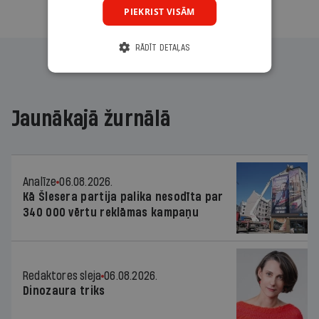
Citas abonēšanas iespējas meklē šeit
PIEKRIST VISĀM
RĀDĪT DETAĻAS
Jaunākajā žurnālā
Analīze
06.08.2026.
Kā Šlesera partija palika nesodīta par
340 000 vērtu reklāmas kampaņu
Redaktores sleja
06.08.2026.
Dinozaura triks