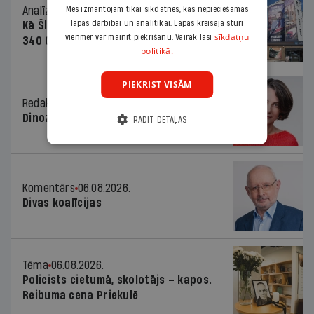
Analīze
06.08.2026.
Mēs izmantojam tikai sīkdatnes, kas nepieciešamas
lapas darbībai un analītikai. Lapas kreisajā stūrī
Kā Šlesera partija palika nesodīta par
sīkdatņu
vienmēr var mainīt piekrišanu. Vairāk lasi
340 000 vērtu reklāmas kampaņu
politikā.
PIEKRIST VISĀM
Redaktores sleja
06.08.2026.
Dinozaura triks
RĀDĪT DETAĻAS
Komentārs
06.08.2026.
Divas koalīcijas
Tēma
06.08.2026.
Policists cietumā, skolotājs – kapos.
Reibuma cena Priekulē