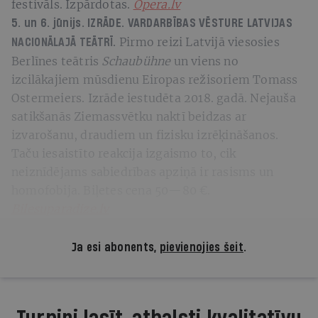
festivāls. Izpārdotas.
Opera.lv
5. un 6. jūnijs. IZRĀDE.
VARDARBĪBAS VĒSTURE
LATVIJAS
Pirmo reizi Latvijā viesosies
NACIONĀLAJĀ TEĀTRĪ.
Berlīnes teātris
Schaubühne
un viens no
izcilākajiem mūsdienu Eiropas režisoriem Tomass
Ostermeiers. Izrāde iestudēta 2018. gadā. Nejauša
satikšanās Ziemassvētku naktī beidzas ar
izvarošanu, draudiem un fizisku izrēķināšanos.
Taču iesaistīto reakcija izgaismo to, cik
neiznīdējams sabiedrības apziņā ir rasisms un
homofobija. Biļetes cena 50—80 €.
Bilesuparadize.lv
Ja esi abonents,
pievienojies šeit
.