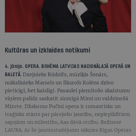
Kultūras un izklaides notikumi
4. jūnijs. OPERA.
BOHĒMA
LATVIJAS NACIONĀLAJĀ OPERĀ UN
Dzejnieks Rūdolfs, mūziķis Šonārs,
BALETĀ.
mākslinieks Marsels un filozofs Kolēns dzīvo
pieticīgi, bet kaislīgi. Pasaulei piemītošo skaistumu
viņiem palīdz saskatīt sirsnīgā Mimī un valdzinošā
Mizete. Džakomo Pučīni opera ir romantisks un
traģisks stāsts par pārejošo jaunību, nepiepildītiem
sapņiem un mīlestību, kas dāvā cerību. Režisore
LAURA. Ar šo jauniestudējumu sāksies Rīgas Operas