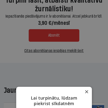
Turpini lasīt, atbalsti kvalitatīvu
žurnālistiku!
Iepazīšanās piedāvājums ir.lv abonēšanai. Atcel jebkurā brīdī.
3,90 €/mēnesī
Abonēt
Citas abonēšanas iespējas meklē šeit
Jaunākajā žurnālā
×
Lai turpinātu, lūdzam
piekrist sīkdatnēm