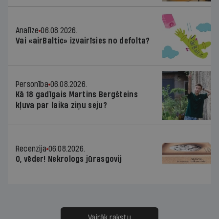
Analīze
06.08.2026.
Vai «airBaltic» izvairīsies no defolta?
Personība
06.08.2026.
Kā 18 gadīgais Martins Bergšteins
kļuva par laika ziņu seju?
Recenzija
06.08.2026.
O, vēder! Nekrologs jūrasgovij
Vairāk rakstu