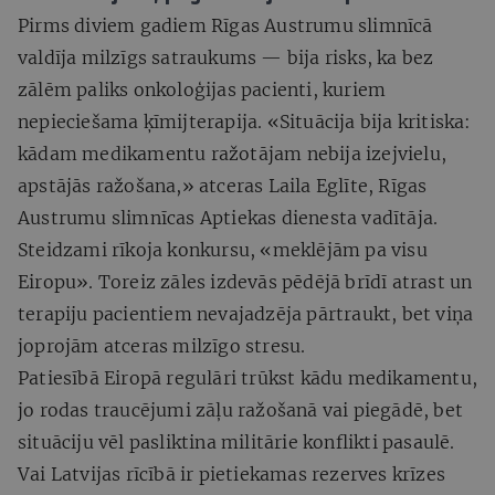
Pirms diviem gadiem Rīgas Austrumu slimnīcā
valdīja milzīgs satraukums — bija risks, ka bez
zālēm paliks onkoloģijas pacienti, kuriem
nepieciešama ķīmijterapija. «Situācija bija kritiska:
kādam medikamentu ražotājam nebija izejvielu,
apstājās ražošana,» atceras Laila Eglīte, Rīgas
Austrumu slimnīcas Aptiekas dienesta vadītāja.
Steidzami rīkoja konkursu, «meklējām pa visu
Eiropu». Toreiz zāles izdevās pēdējā brīdī atrast un
terapiju pacientiem nevajadzēja pārtraukt, bet viņa
joprojām atceras milzīgo stresu.
Patiesībā Eiropā regulāri trūkst kādu medikamentu,
jo rodas traucējumi zāļu ražošanā vai piegādē, bet
situāciju vēl pasliktina militārie konflikti pasaulē.
Vai Latvijas rīcībā ir pietiekamas rezerves krīzes