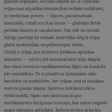
īpašām atļaujām, un tādu saņem arī
Ir
. Centrālā
telpa man atgādina būvniecības veikala noliktavu,
jo medicīnas preces — šļirces, pārsienamais
materiāls, cimdi un citas lietas — glabājas lielās
pelēkās kastēs ar uzrakstiem. Tās cilā un izvadā
līdzīgi pacēlāji kā veikalā. Atsevišķā slēgtā telpā
glabā narkotiskās un psihotropās vielas.
Citādi ir telpā, kur izvietots lielākais aptiekas
lepnums — robots jeb automatizēts zāļu skapis,
kas visus ievestos medikamentus šķiro un izsniedz
pēc vajadzības. Te ir plaukti ar krāsainām zāļu
kastītēm un pudelītēm, bet telpas centrā vairākus
metrus garais skapis. Sistēma tiek kontrolēta
elektroniski, tāpēc nav jāuztraucas par
medikamentu derīguma termiņu, kas raizes sagādā
mazo slimnīcu aptiekām. Robots ievēro principu