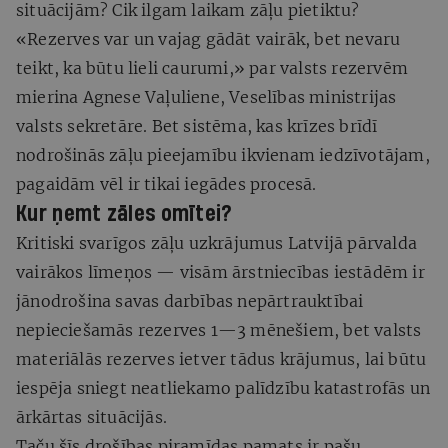
situācijām? Cik ilgam laikam zāļu pietiktu?
«Rezerves var un vajag gādāt vairāk, bet nevaru
teikt, ka būtu lieli caurumi,» par valsts rezervēm
mierina Agnese Vaļuliene, Veselības ministrijas
valsts sekretāre. Bet sistēma, kas krīzes brīdī
nodrošinās zāļu pieejamību ikvienam iedzīvotājam,
pagaidām vēl ir tikai iegādes procesā.
Kur ņemt zāles omītei?
Kritiski svarīgos zāļu uzkrājumus Latvijā pārvalda
vairākos līmeņos — visām ārstniecības iestādēm ir
jānodrošina savas darbības nepārtrauktībai
nepieciešamās rezerves 1—3 mēnešiem, bet valsts
materiālās rezerves ietver tādus krājumus, lai būtu
iespēja sniegt neatliekamo palīdzību katastrofās un
ārkārtas situācijās.
Taču šīs drošības piramīdas pamats ir pašu