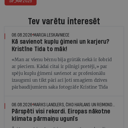
SIF_MAF2025
Tev varētu interesēt
06.08.2026
MARIJA LESKAVNIECE
Kā savienot kuplu ģimeni un karjeru?
Kristīne Tida to māk!
«Man ar vienu bērnu bija grūtāk nekā ir šobrīd
ar pieciem. Kādai citai ir pilnīgi pretēji,» par
spēju kuplu ģimeni savienot ar profesionālu
izaugsmi un tikt pāri arī ļoti smagiem dzīves
pārbaudījumiem saka fotogrāfe Kristīne Tīda
06.08.2026
MARKS LANDLERS, ČIKO HARLANS UN REIMONDS DŽUNS, © THE NEW YORK TIMES NEWS SERVICE
Pārspēti visi rekordi. Eiropas nākotne
klimata pārmaiņu ugunīs