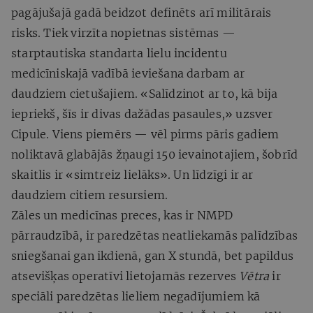
pagājušajā gadā beidzot definēts arī militārais
risks. Tiek virzīta nopietnas sistēmas —
starptautiska standarta lielu incidentu
medicīniskajā vadībā ieviešana darbam ar
daudziem cietušajiem. «Salīdzinot ar to, kā bija
iepriekš, šīs ir divas dažādas pasaules,» uzsver
Cipule. Viens piemērs — vēl pirms pāris gadiem
noliktavā glabājās žņaugi 150 ievainotajiem, šobrīd
skaitlis ir «simtreiz lielāks». Un līdzīgi ir ar
daudziem citiem resursiem.
Zāles un medicīnas preces, kas ir NMPD
pārraudzībā, ir paredzētas neatliekamās palīdzības
sniegšanai gan ikdienā, gan X stundā, bet papildus
atsevišķas operatīvi lietojamās rezerves
Vētra
ir
speciāli paredzētas lieliem negadījumiem kā