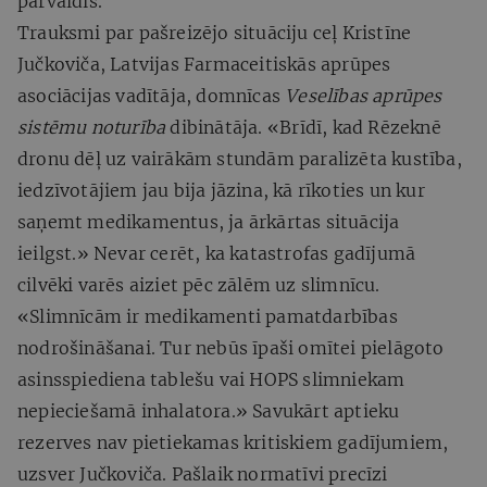
pārvaldīs.
Trauksmi par pašreizējo situāciju ceļ Kristīne
Jučkoviča, Latvijas Farmaceitiskās aprūpes
asociācijas vadītāja, domnīcas
Veselības aprūpes
sistēmu noturība
dibinātāja.
«Brīdī, kad Rēzeknē
dronu dēļ uz vairākām stundām paralizēta kustība,
iedzīvotājiem jau bija jāzina, kā rīkoties un kur
saņemt medikamentus, ja ārkārtas situācija
ieilgst.» Nevar cerēt, ka katastrofas gadījumā
cilvēki varēs aiziet pēc zālēm uz slimnīcu.
«Slimnīcām ir medikamenti pamatdarbības
nodrošināšanai. Tur nebūs īpaši omītei pielāgoto
asinsspiediena tablešu vai HOPS slimniekam
nepieciešamā inhalatora.» Savukārt aptieku
rezerves nav pietiekamas kritiskiem gadījumiem,
uzsver Jučkoviča. Pašlaik normatīvi precīzi