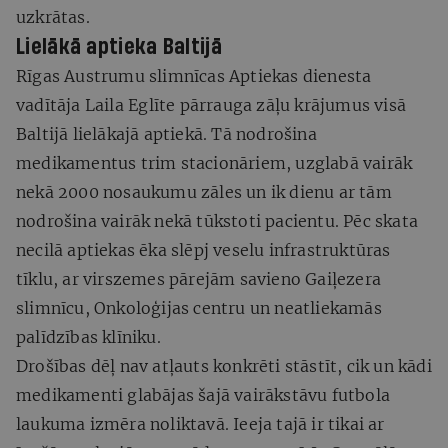
uzkrātas.
Lielākā aptieka Baltijā
Rīgas Austrumu slimnīcas Aptiekas dienesta
vadītāja Laila
Eglīte pārrauga zāļu krājumus visā
Baltijā lielākajā aptiekā. Tā nodrošina
medikamentus trim stacionāriem, uzglabā vairāk
nekā 2000 nosaukumu zāles un ik dienu ar tām
nodrošina vairāk nekā tūkstoti pacientu. Pēc skata
necilā aptiekas ēka slēpj veselu infrastruktūras
tīklu, ar virszemes pārejām savieno Gaiļezera
slimnīcu, Onkoloģijas centru un neatliekamās
palīdzības klīniku.
Drošības dēļ nav atļauts konkrēti stāstīt, cik un kādi
medikamenti glabājas šajā vairākstāvu futbola
laukuma izmēra noliktavā. Ieeja tajā ir tikai ar