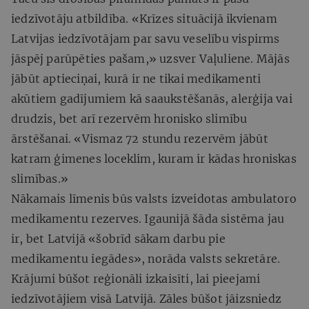
iedzīvotāju atbildība. «Krīzes situācijā ikvienam
Latvijas iedzīvotājam par savu veselību vispirms
jāspēj parūpēties pašam,» uzsver Vaļuliene. Mājās
jābūt aptieciņai, kurā ir ne tikai medikamenti
akūtiem gadījumiem kā saaukstēšanās, alerģija vai
drudzis, bet arī rezervēm hronisko slimību
ārstēšanai. «Vismaz 72 stundu rezervēm jābūt
katram ģimenes loceklim, kuram ir kādas hroniskas
slimības.»
Nākamais līmenis būs valsts izveidotas ambulatoro
medikamentu rezerves. Igaunijā šāda sistēma jau
ir, bet Latvijā «šobrīd sākam darbu pie
medikamentu iegādes», norāda valsts sekretāre.
Krājumi būšot reģionāli izkaisīti, lai pieejami
iedzīvotājiem visā Latvijā. Zāles būšot jāizsniedz