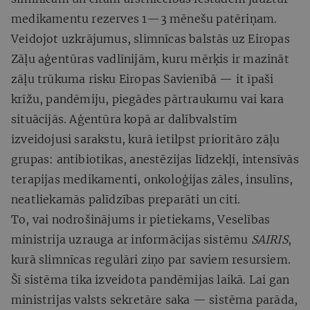
medikamentu rezerves 1—3 mēnešu patēriņam.
Veidojot uzkrājumus, slimnīcas balstās uz Eiropas
Zāļu aģentūras vadlīnijām, kuru mērķis ir mazināt
zāļu trūkuma risku Eiropas Savienībā — it īpaši
krīžu, pandēmiju, piegādes pārtraukumu vai kara
situācijās. Aģentūra kopā ar dalībvalstīm
izveidojusi sarakstu, kurā ietilpst prioritāro zāļu
grupas: antibiotikas, anestēzijas līdzekļi, intensīvās
terapijas medikamenti, onkoloģijas zāles, insulīns,
neatliekamās palīdzības preparāti un citi.
To, vai nodrošinājums ir pietiekams, Veselības
ministrija uzrauga ar informācijas sistēmu
SAIRIS
,
kurā slimnīcas regulāri ziņo par saviem resursiem.
Šī sistēma tika izveidota pandēmijas laikā. Lai gan
ministrijas valsts sekretāre saka — sistēma parāda,