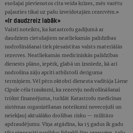
esošajai pievienotos cita veida krīzes, mēs varētu
paļauties tikai uz pašu izveidotajām rezervēm.»
«Ir daudzreiz labāk»
Valstī noteikts, ka katastrofu gadījumā ar
daudziem cietušajiem neatliekamās palīdzības
nodrošināšanai tiek piesaistītas valsts materiālās
rezerves. Neatliekamās medicīniskās palīdzības
dienests plāno, iepērk, glabā un izsniedz, kā arī
nodrošina zāļu apriti atbilstoši derīguma
termiņiem. Vēl pērn oktobrī dienesta vadītāja Liene
Cipule cēla trauksmi, ka rezervju nodrošināšanai
trūkst finansējuma, turklāt Katastrofu medicīnas
sistēmas organizēšanas noteikumi novecojuši un
neiekļauj aktuālāko drošības risku — militāro
apdraudējumu. Viņa atgādina, ka 15 gadus ik gadu
tika pieprasīti papildus līdzekļi šīm rezervēm, taču