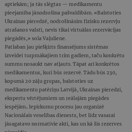
aptiekām; ja tās slēgtas — medikamentu
pieejamība jānodrošina pašvaldībām. «Balstoties
Ukrainas pieredzē, nodrošināsim fizisku rezervju
atrašanos valstī, nevis tikai virtuālas rezervācijas
piegādēs,» sola Vaļuliene.
Patlaban jau piešķirts finansējums sistēmas
izveidei turpmākajiem trim gadiem, taču konkrētu
summu nosaukt nav atļauts. Tāpat arī konkrētos
medikamentus, kuri būs rezervē. Tādu būs 230,
kopumā 20 zāļu grupas, balstoties uz
medikamentu patēriņu Latvijā, Ukrainas pieredzi,
ekspertu vērtējumiem un reālajām piegādes
iespējām
.
Iepirkumu procesu jau organizē
Nacionālais veselības dienests, bet līdz vasarai
jāsagatavo normatīvie akti, kas un kā šīs rezerves