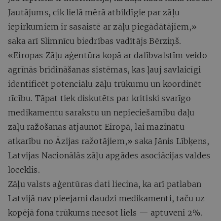
Jautājums, cik lielā mērā atbildīgie par zāļu
iepirkumiem ir sasaistē ar zāļu piegādātājiem,»
saka arī Slimnīcu biedrības vadītājs Bērziņš.
«Eiropas Zāļu aģentūra kopā ar dalībvalstīm veido
agrīnās brīdināšanas sistēmas, kas ļauj savlaicīgi
identificēt potenciālu zāļu trūkumu un koordinēt
rīcību. Tāpat tiek diskutēts par kritiski svarīgo
medikamentu sarakstu un nepieciešamību daļu
zāļu ražošanas atjaunot Eiropā, lai mazinātu
atkarību no Āzijas ražotājiem,» saka Jānis Lībķens,
Latvijas Nacionālās zāļu apgādes asociācijas valdes
loceklis.
Zāļu valsts aģentūras dati liecina, ka arī patlaban
Latvijā nav pieejami daudzi medikamenti, taču uz
kopējā fona trūkums neesot liels — aptuveni 2%.