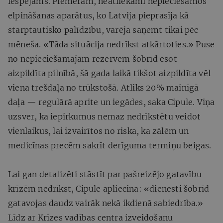
iespējams. Piemēram, neatliekami nepieciešamos
elpināšanas aparātus, ko Latvija pieprasīja kā
starptautisko palīdzību, varēja saņemt tikai pēc
mēneša. «Tāda situācija nedrīkst atkārtoties.» Puse
no nepieciešamajām rezervēm šobrīd esot
aizpildīta pilnībā, šā gada laikā tikšot aizpildīta vēl
viena trešdaļa no trūkstošā. Atliks 20% mainīgā
daļa — regulārā aprite un iegādes, saka Cipule. Viņa
uzsver, ka iepirkumus nemaz nedrīkstētu veidot
vienlaikus, lai izvairītos no riska, ka zālēm un
medicīnas precēm sakrīt derīguma termiņu beigas.
Lai gan detalizēti stāstīt par pašreizējo gatavību
krīzēm nedrīkst, Cipule apliecina: «dienesti šobrīd
gatavojas daudz vairāk nekā ikdienā sabiedrība.»
Līdz ar Krīzes vadības centra izveidošanu