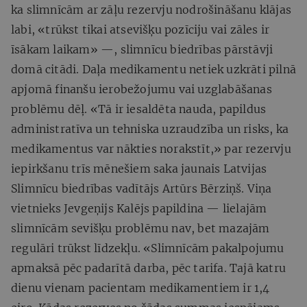
ka slimnīcām ar zāļu rezervju nodrošināšanu klājas
labi, «trūkst tikai atsevišķu pozīciju vai zāles ir
īsākam laikam» —, slimnīcu biedrības pārstāvji
domā citādi. Daļa medikamentu netiek uzkrāti pilnā
apjomā finanšu ierobežojumu vai uzglabāšanas
problēmu dēļ. «Tā ir iesaldēta nauda, papildus
administratīva un tehniska uzraudzība un risks, ka
medikamentus var nākties norakstīt,» par rezervju
iepirkšanu trīs mēnešiem saka jaunais Latvijas
Slimnīcu biedrības vadītājs Artūrs Bērziņš. Viņa
vietnieks Jevgeņijs Kalējs papildina — lielajām
slimnīcām sevišķu problēmu nav, bet mazajām
regulāri trūkst līdzekļu. «Slimnīcām pakalpojumu
apmaksā pēc padarītā darba, pēc tarifa. Tajā katru
dienu vienam pacientam medikamentiem ir 1,4