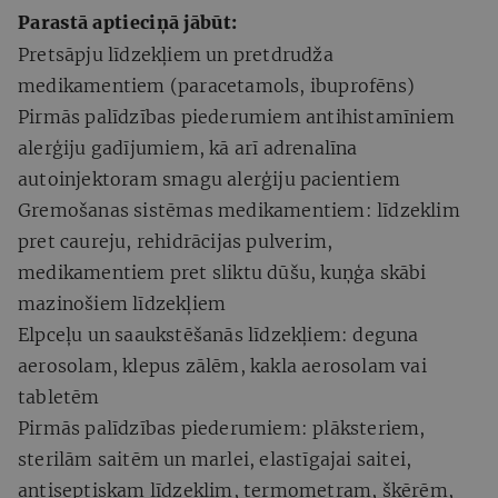
Parastā aptieciņā jābūt:
Pretsāpju līdzekļiem un pretdrudža
medikamentiem (paracetamols, ibuprofēns)
Pirmās palīdzības piederumiem antihistamīniem
alerģiju gadījumiem, kā arī adrenalīna
autoinjektoram smagu alerģiju pacientiem
Gremošanas sistēmas medikamentiem: līdzeklim
pret caureju, rehidrācijas pulverim,
medikamentiem pret sliktu dūšu, kuņģa skābi
mazinošiem līdzekļiem
Elpceļu un saaukstēšanās līdzekļiem: deguna
aerosolam, klepus zālēm, kakla aerosolam vai
tabletēm
Pirmās palīdzības piederumiem: plāksteriem,
sterilām saitēm un marlei, elastīgajai saitei,
antiseptiskam līdzeklim, termometram, šķērēm,