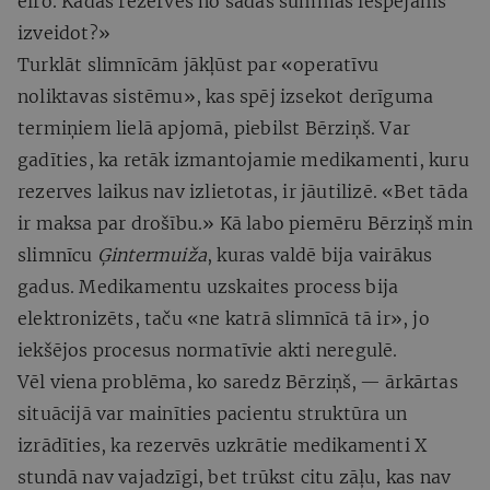
eiro. Kādas rezerves no šādas summas iespējams
izveidot?»
Turklāt slimnīcām jākļūst par «operatīvu
noliktavas sistēmu», kas spēj izsekot derīguma
termiņiem lielā apjomā, piebilst Bērziņš. Var
gadīties, ka retāk izmantojamie medikamenti, kuru
rezerves laikus nav izlietotas, ir jāutilizē. «Bet tāda
ir maksa par drošību.» Kā labo piemēru Bērziņš min
slimnīcu
Ģintermuiža
, kuras valdē bija vairākus
gadus. Medikamentu uzskaites process bija
elektronizēts, taču «ne katrā slimnīcā tā ir», jo
iekšējos procesus normatīvie akti neregulē.
Vēl viena problēma, ko saredz Bērziņš, — ārkārtas
situācijā var mainīties pacientu struktūra un
izrādīties, ka rezervēs uzkrātie medikamenti X
stundā nav vajadzīgi, bet trūkst citu zāļu, kas nav