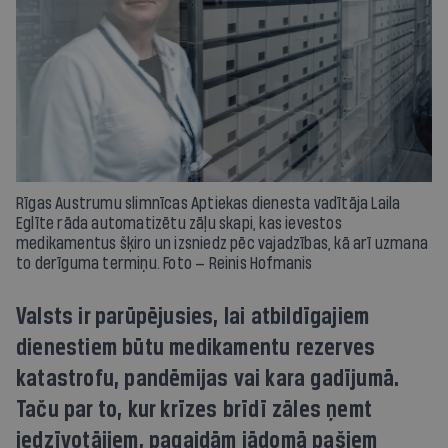
Rīgas Austrumu slimnīcas Aptiekas dienesta vadītāja Laila
Eglīte rāda automatizētu zāļu skapi, kas ievestos
medikamentus šķiro un izsniedz pēc vajadzības, kā arī uzmana
to derīguma termiņu. Foto — Reinis Hofmanis
Valsts ir parūpējusies, lai atbildīgajiem
dienestiem būtu medikamentu rezerves
katastrofu, pandēmijas vai kara gadījumā.
Taču par to, kur krīzes brīdī zāles ņemt
iedzīvotājiem, pagaidām jādomā pašiem