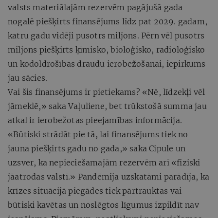
valsts materiālajām rezervēm pagājušā gada
nogalē piešķirts finansējums līdz pat 2029. gadam,
katru gadu vidēji pusotrs miljons. Pērn vēl pusotrs
miljons piešķirts ķīmisko, bioloģisko, radioloģisko
un kodoldrošības draudu ierobežošanai, iepirkums
jau sācies.
Vai šis finansējums ir pietiekams? «Nē, līdzekļi vēl
jāmeklē,» saka Vaļuliene, bet trūkstošā summa jau
atkal ir ierobežotas pieejamības informācija.
«Būtiski strādāt pie tā, lai finansējums tiek no
jauna piešķirts gadu no gada,» saka Cipule un
uzsver, ka nepieciešamajām rezervēm arī «fiziski
jāatrodas valstī.» Pandēmija uzskatāmi parādīja, ka
krīzes situācijā piegādes tiek pārtrauktas vai
būtiski kavētas un noslēgtos līgumus izpildīt nav