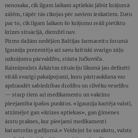
nenosaka, cik ilgam laikam aptiekās jābūt krājumā
zālēm, tāpēc tās rīkojas pēc saviem ieskatiem. Datu
par to, cik ilgam laikam šo krājumu reāli pietiktu
krīzes situācijā, diemžēl nav.
Pirms dažām nedēļām Baltijas farmaceitu forumā
Igaunija prezentēja arī savu kritiski svarīgo zāļu
uzkrājumu pārvaldību, stāsta Jučkoviča.
Kaimiņvalsts Ārkārtas situāciju likumā jau definēti
vitāli svarīgi pakalpojumi, kuru pārtraukšana var
apdraudēt sabiedrības drošību un cilvēku veselību
— starp tiem arī medikamentu un vakcīnu
pieejamība īpašos punktos. «Igaunija kartēja valsti,
atzīmējot gan «krīzes aptiekas», gan ģimenes
ārstu prakses, kur pieejami medikamenti
katastrofas gadījumā.» Veidojot šo sarakstu, valsts