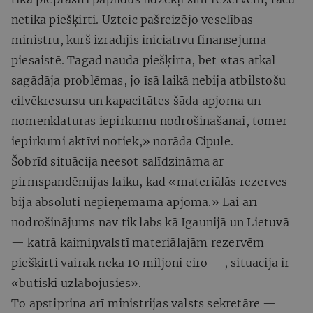
netika piešķirti. Uzteic pašreizējo veselības
ministru, kurš izrādījis iniciatīvu finansējuma
piesaistē. Tagad nauda piešķirta, bet «tas atkal
sagādāja problēmas, jo īsā laikā nebija atbilstošu
cilvēkresursu un kapacitātes šāda apjoma un
nomenklatūras iepirkumu nodrošināšanai, tomēr
iepirkumi aktīvi notiek,» norāda Cipule.
Šobrīd situācija neesot salīdzināma ar
pirmspandēmijas laiku, kad «materiālās rezerves
bija absolūti nepieņemamā apjomā.» Lai arī
nodrošinājums nav tik labs kā Igaunijā un Lietuvā
— katrā kaimiņvalstī materiālajām rezervēm
piešķirti vairāk nekā 10 miljoni eiro —, situācija ir
«būtiski uzlabojusies».
To apstiprina arī ministrijas valsts sekretāre —