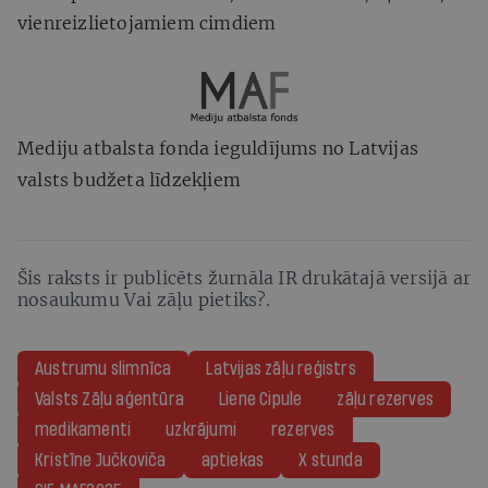
vienreizlietojamiem cimdiem
Mediju atbalsta fonda ieguldījums no Latvijas
valsts budžeta līdzekļiem
Šis raksts ir publicēts žurnāla IR drukātajā versijā ar
nosaukumu Vai zāļu pietiks?.
Austrumu slimnīca
Latvijas zāļu reģistrs
Valsts Zāļu aģentūra
Liene Cipule
zāļu rezerves
medikamenti
uzkrājumi
rezerves
Kristīne Jučkoviča
aptiekas
X stunda