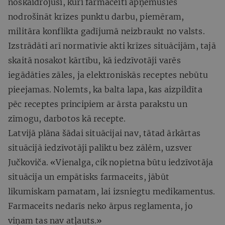
noskaidrojusi, kuri farmaceiti apņēmušies
nodrošināt krīzes punktu darbu, piemēram,
militāra konflikta gadījumā neizbraukt no valsts.
Izstrādāti arī normatīvie akti krīzes situācijām, tajā
skaitā nosakot kārtību, kā iedzīvotāji varēs
iegādāties zāles, ja elektroniskās receptes nebūtu
pieejamas. Nolemts, ka balta lapa, kas aizpildīta
pēc receptes principiem ar ārsta parakstu un
zīmogu, darbotos kā recepte.
Latvijā plāna šādai situācijai nav, tātad ārkārtas
situācijā iedzīvotāji paliktu bez zālēm, uzsver
Jučkoviča. «Vienalga, cik nopietna būtu iedzīvotāja
situācija un empātisks farmaceits, jābūt
likumiskam pamatam, lai izsniegtu medikamentus.
Farmaceits nedarīs neko ārpus reglamenta, jo
viņam tas nav atļauts.»