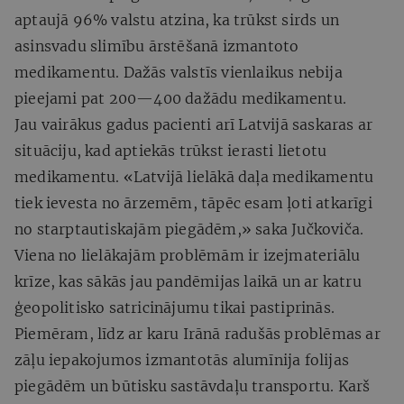
aptaujā 96% valstu atzina, ka trūkst sirds un
asinsvadu slimību ārstēšanā izmantoto
medikamentu. Dažās valstīs vienlaikus nebija
pieejami pat 200—400 dažādu medikamentu.
Jau vairākus gadus pacienti arī Latvijā saskaras ar
situāciju, kad aptiekās trūkst ierasti lietotu
medikamentu. «Latvijā lielākā daļa medikamentu
tiek ievesta no ārzemēm, tāpēc esam ļoti atkarīgi
no starptautiskajām piegādēm,» saka Jučkoviča.
Viena no lielākajām problēmām ir izejmateriālu
krīze, kas sākās jau pandēmijas laikā un ar katru
ģeopolitisko satricinājumu tikai pastiprinās.
Piemēram, līdz ar karu Irānā radušās problēmas ar
zāļu iepakojumos izmantotās alumīnija folijas
piegādēm un būtisku sastāvdaļu transportu. Karš