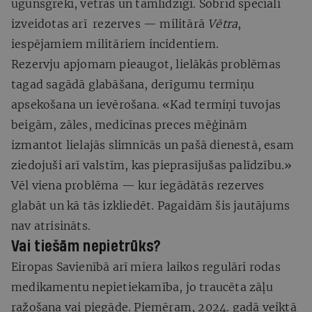
ugunsgrēki, vētras un tamlīdzīgi. Šobrīd speciāli
izveidotas arī rezerves — militārā
Vētra
,
iespējamiem militāriem incidentiem.
Rezervju apjomam pieaugot, lielākās problēmas
tagad sagādā glabāšana, derīgumu termiņu
apsekošana un ievērošana. «Kad termiņi tuvojas
beigām, zāles, medicīnas preces mēģinām
izmantot lielajās slimnīcās un pašā dienestā, esam
ziedojuši arī valstīm, kas pieprasījušas palīdzību.»
Vēl viena problēma — kur iegādātās rezerves
glabāt un kā tās izkliedēt. Pagaidām šis jautājums
nav atrisināts.
Vai tiešām nepietrūks?
Eiropas Savienībā arī miera laikos regulāri rodas
medikamentu nepietiekamība, jo traucēta zāļu
ražošana vai piegāde. Piemēram, 2024. gadā veiktā