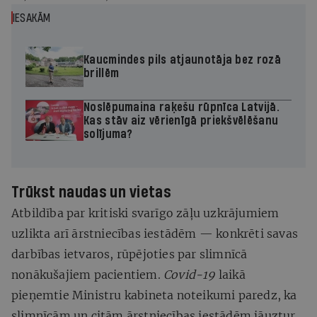
IESAKĀM
Kaucmindes pils atjaunotāja bez rozā
brillēm
Noslēpumaina raķešu rūpnīca Latvijā.
Kas stāv aiz vērienīgā priekšvēlēšanu
solījuma?
Trūkst naudas un vietas
Atbildība par kritiski svarīgo zāļu uzkrājumiem
uzlikta arī ārstniecības iestādēm — konkrēti savas
darbības ietvaros, rūpējoties par slimnīcā
nonākušajiem pacientiem.
Covid-19
laikā
pieņemtie Ministru kabineta noteikumi paredz, ka
slimnīcām un citām ārstniecības iestādēm jāuztur