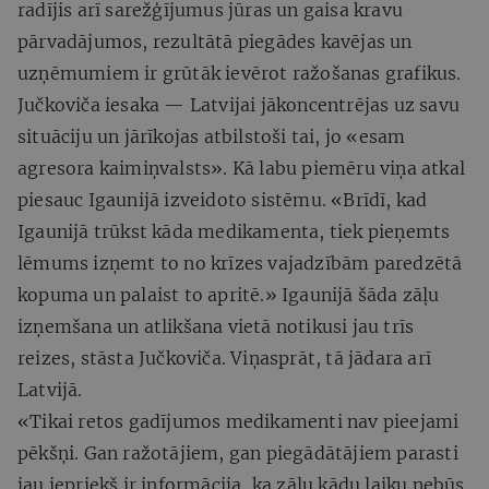
radījis arī sarežģījumus jūras un gaisa kravu
pārvadājumos, rezultātā piegādes kavējas un
uzņēmumiem ir grūtāk ievērot ražošanas grafikus.
Jučkoviča iesaka — Latvijai jākoncentrējas uz savu
situāciju un jārīkojas atbilstoši tai, jo «esam
agresora kaimiņvalsts». Kā labu piemēru viņa atkal
piesauc Igaunijā izveidoto sistēmu. «Brīdī, kad
Igaunijā trūkst kāda medikamenta, tiek pieņemts
lēmums izņemt to no krīzes vajadzībām paredzētā
kopuma un palaist to apritē.» Igaunijā šāda zāļu
izņemšana un atlikšana vietā notikusi jau trīs
reizes, stāsta Jučkoviča. Viņasprāt, tā jādara arī
Latvijā.
«Tikai retos gadījumos medikamenti nav pieejami
pēkšņi. Gan ražotājiem, gan piegādātājiem parasti
jau iepriekš ir informācija, ka zāļu kādu laiku nebūs.