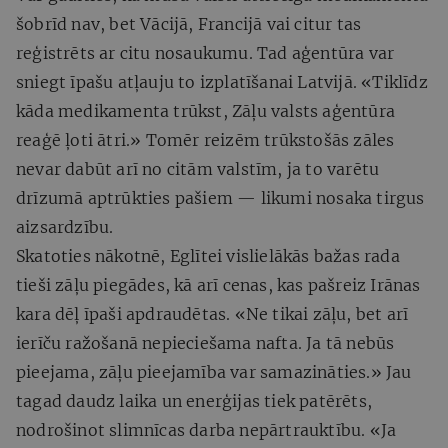
šobrīd nav, bet Vācijā, Francijā vai citur tas
reģistrēts ar citu nosaukumu. Tad aģentūra var
sniegt īpašu atļauju to izplatīšanai Latvijā. «Tiklīdz
kāda medikamenta trūkst, Zāļu valsts aģentūra
reaģē ļoti ātri.» Tomēr reizēm trūkstošās zāles
nevar dabūt arī no citām valstīm, ja to varētu
drīzumā aptrūkties pašiem — likumi nosaka tirgus
aizsardzību.
Skatoties nākotnē, Eglītei vislielākās bažas rada
tieši zāļu piegādes, kā arī cenas, kas pašreiz Irānas
kara dēļ īpaši apdraudētas. «Ne tikai zāļu, bet arī
ierīču ražošanā nepieciešama nafta. Ja tā nebūs
pieejama, zāļu pieejamība var samazināties.» Jau
tagad daudz laika un enerģijas tiek patērēts,
nodrošinot slimnīcas darba nepārtrauktību. «Ja