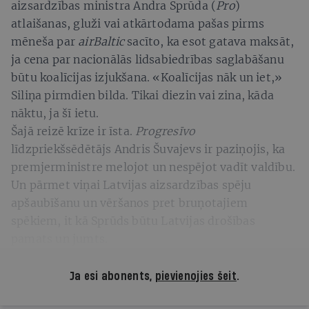
aizsardzības ministra Andra Sprūda (
Pro
)
atlaišanas, gluži vai atkārtodama pašas pirms
mēneša par
airBaltic
sacīto, ka esot gatava maksāt,
ja cena par nacionālās lidsabiedrības saglabāšanu
būtu koalīcijas izjukšana. «Koalīcijas nāk un iet,»
Siliņa pirmdien bilda. Tikai diezin vai zina, kāda
nāktu, ja šī ietu.
Šajā reizē krīze ir īsta.
Progresīvo
līdzpriekšsēdētājs Andris Šuvajevs ir paziņojis, ka
premjerministre melojot un nespējot vadīt valdību.
Un pārmet viņai Latvijas aizsardzības spēju
apšaubīšanu un vēršanos pret bruņotajiem
spēkiem, it kā Sprūds būtu Latvijas drošības
pamats un jumts.
Ja esi abonents,
pievienojies šeit
.