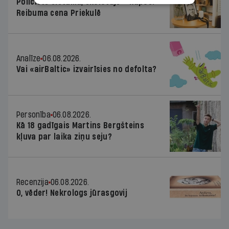
Policists cietumā, skolotājs – kapos.
Reibuma cena Priekulē
Analīze
06.08.2026.
Vai «airBaltic» izvairīsies no defolta?
Personība
06.08.2026.
Kā 18 gadīgais Martins Bergšteins
kļuva par laika ziņu seju?
Recenzija
06.08.2026.
O, vēder! Nekrologs jūrasgovij