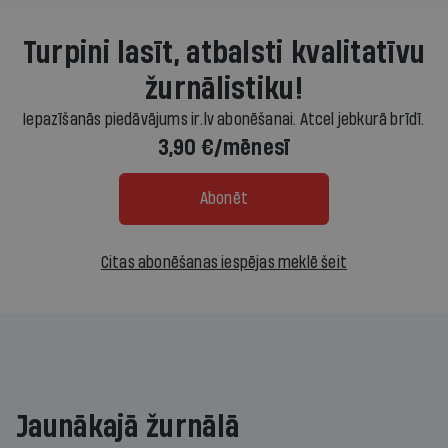
Turpini lasīt, atbalsti kvalitatīvu
žurnālistiku!
Iepazīšanās piedāvājums ir.lv abonēšanai. Atcel jebkurā brīdī.
3,90 €/mēnesī
Abonēt
Citas abonēšanas iespējas meklē šeit
Jaunākajā žurnālā