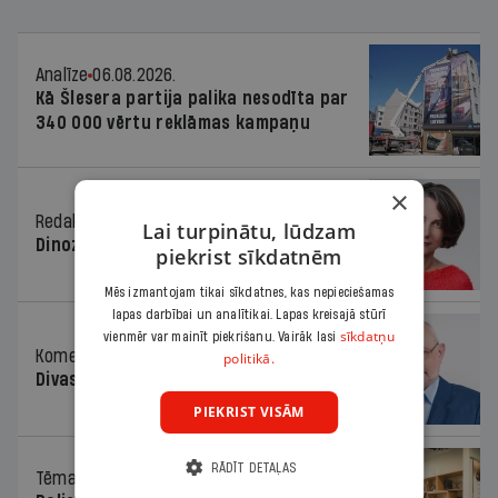
Analīze
06.08.2026.
Kā Šlesera partija palika nesodīta par
340 000 vērtu reklāmas kampaņu
×
Redaktores sleja
06.08.2026.
Lai turpinātu, lūdzam
Dinozaura triks
piekrist sīkdatnēm
Mēs izmantojam tikai sīkdatnes, kas nepieciešamas
lapas darbībai un analītikai. Lapas kreisajā stūrī
sīkdatņu
vienmēr var mainīt piekrišanu. Vairāk lasi
Komentārs
06.08.2026.
politikā.
Divas koalīcijas
PIEKRIST VISĀM
RĀDĪT DETAĻAS
Tēma
06.08.2026.