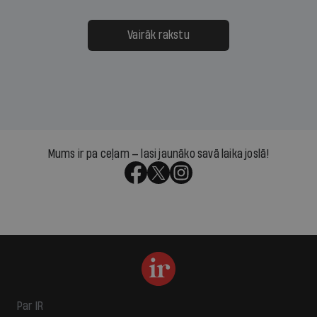
Vairāk rakstu
Mums ir pa ceļam — lasi jaunāko savā laika joslā!
Par IR