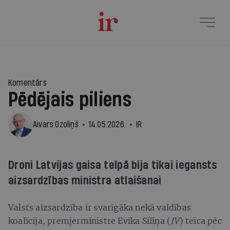
16
Komentārs
Pēdējais piliens
Aivars Ozoliņš
14.05.2026.
IR
Droni Latvijas gaisa telpā bija tikai iegansts
aizsardzības ministra atlaišanai
Valsts aizsardzība ir svarīgāka nekā valdības
koalīcija, premjerministre Evika Siliņa (
JV
) teica pēc