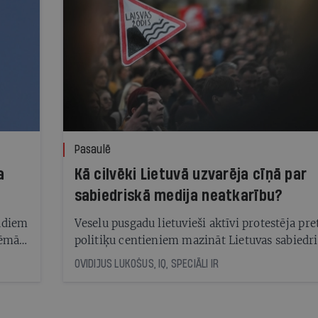
Pasaulē
a
Kā cilvēki Lietuvā uzvarēja cīņā par
sabiedriskā medija neatkarību?
adiem
Veselu pusgadu lietuvieši aktīvi protestēja pre
ņēmās
politiķu centieniem mazināt Lietuvas sabiedr
medija neatkarību. Kurš uzvarēja?
OVIDIJUS LUKOŠUS, IQ, SPECIĀLI IR
lavē
tik
ās