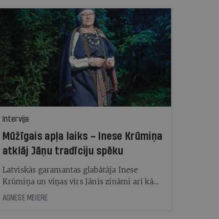
Intervija
Mūžīgais apļa laiks – Inese Krūmiņa
atklāj Jāņu tradīciju spēku
Latviskās garamantas glabātāja Inese
Krūmiņa un viņas vīrs Jānis zināmi arī kā
prasmīgi līgotāji — viņu lauku sētā ik gadu
AGNESE MEIERE
sanāk vairāki desmiti jāņabērnu