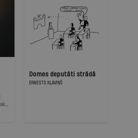
Domes deputāti strādā
ERNESTS KĻAVIŅŠ
t
iskā