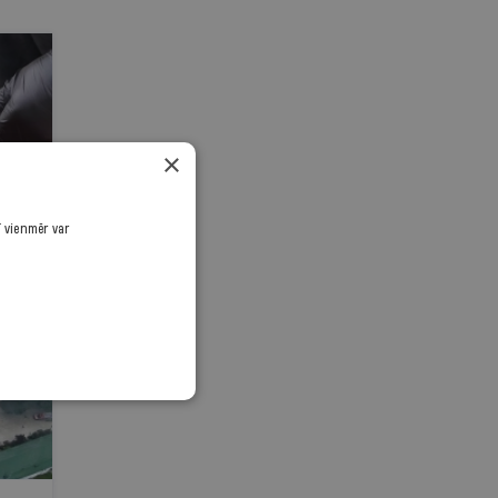
×
ī vienmēr var