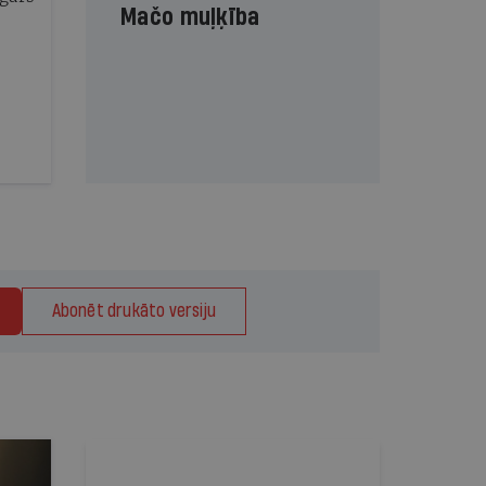
Mačo muļķība
Abonēt drukāto versiju