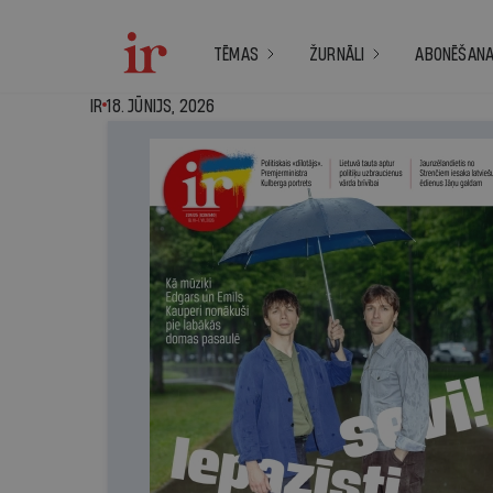
TĒMAS
ŽURNĀLI
ABONĒŠAN
IR - 18. jūnijs, 2026
IR
18. JŪNIJS, 2026