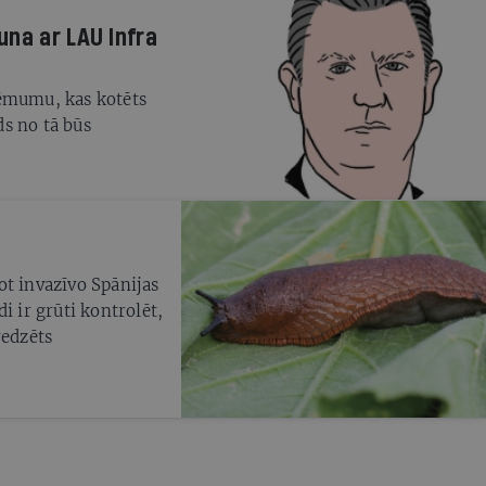
una ar LAU Infra
ņēmumu, kas kotēts
ds no tā būs
ot invazīvo Spānijas
i ir grūti kontrolēt,
redzēts