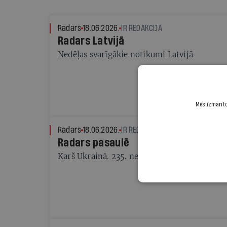
Atmodas līderis Dainis Īvāns
Radars
18.06.2026.
IR REDAKCIJA
Radars Latvijā
Nedēļas svarīgākie notikumi Latvijā
Mēs izmantoj
Radars
18.06.2026.
IR REDAKCIJA
Radars pasaulē
Karš Ukrainā. 235. nedēļas galvenie notikum