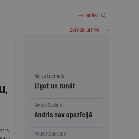
Ienākt
Žurnālu arhīvs
Nellija Ločmele
Līgot un runāt
u,
Aivars Ozoliņš
Andris nav opozīcijā
atrs
Pauls Raudseps
dgars