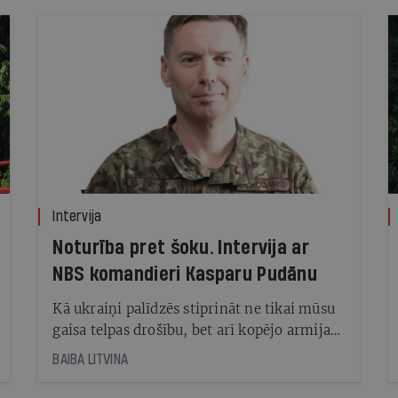
Intervija
Noturība pret šoku. Intervija ar
NBS komandieri Kasparu Pudānu
Kā ukraiņi palīdzēs stiprināt ne tikai mūsu
gaisa telpas drošību, bet arī kopējo armijas
efektivitāti, skaidro Nacionālo bruņoto
BAIBA LITVINA
spēku komandieris Kaspars Pudāns