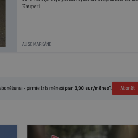
Kauperi
ALISE MARKĀNE
 abonēšanai - pirmie trīs mēneši
par 3,90 eur/mēnesī.
Abonēt