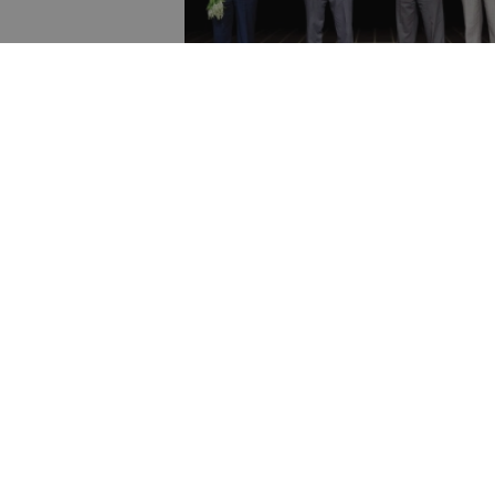
un īsāko nakti