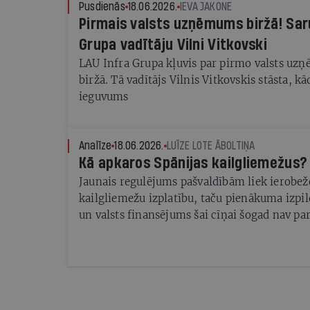
Pusdienās
18.06.2026.
IEVA JAKONE
Pirmais valsts uzņēmums biržā! Sar
Grupa vadītāju Vilni Vitkovski
LAU Infra Grupa kļuvis par pirmo valsts uz
biržā. Tā vadītājs Vilnis Vitkovskis stāsta, kā
ieguvums
Analīze
18.06.2026.
LUĪZE LOTE ĀBOLTIŅA
Kā apkaros Spānijas kailgliemežus?
Jaunais regulējums pašvaldībām liek ierobež
kailgliemežu izplatību, taču pienākuma izpild
un valsts finansējums šai cīņai šogad nav pa