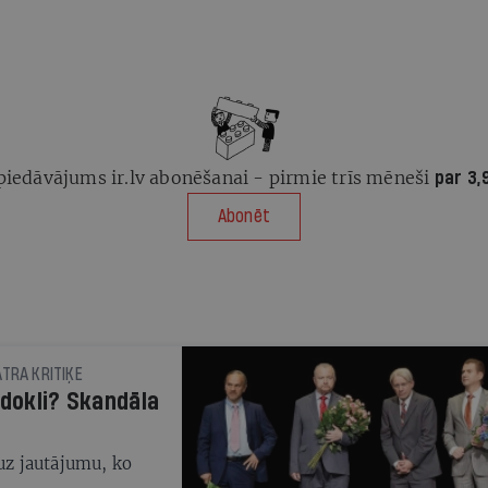
piedāvājums ir.lv abonēšanai - pirmie trīs mēneši
par 3,
Abonēt
ĀTRA KRITIĶE
rdokli? Skandāla
 uz jautājumu, ko