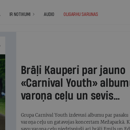
A
IR NOTIKUMI
AUDIO
OLIGARHU SARUNAS
Brāļi Kauperi par jauno
«Carnival Youth» album
varoņa ceļu un sevis
iepazīšanu
Grupa Carnival Youth izdevusi albumu par pasaku
varoņa ceļu un gatavojas koncertam Mežaparkā. K
savu varoņa ceļu piedzīvojuši arī brāļi Emīls un E