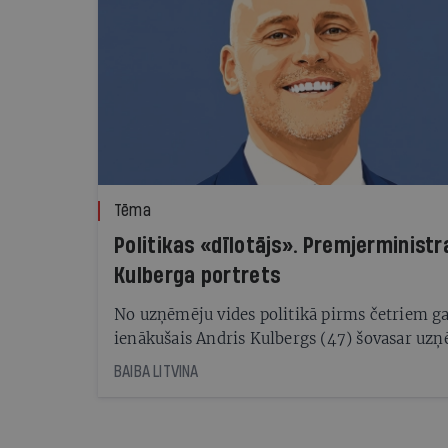
Tēma
Politikas «dīlotājs». Premjerministr
Kulberga portrets
No uzņēmēju vides politikā pirms četriem g
ienākušais Andris Kulbergs (47) šovasar uz
valdības veidošanu dažus mēnešus pirms
BAIBA LITVINA
vēlēšanām. Tiešs vārdos un jaudīgs darbos, s
kolēģi. Bet varbūt partijām rezervistu soliņš 
īss, ka neko labāku nav spējušas atrast, šaub