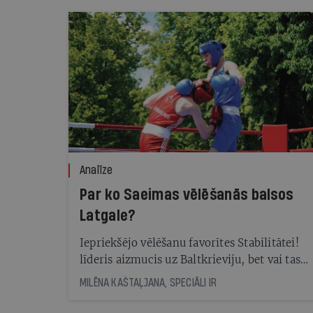
Analīze
Par ko Saeimas vēlēšanās balsos
Latgale?
Iepriekšējo vēlēšanu favorītes Stabilitātei!
līderis aizmucis uz Baltkrieviju, bet vai tas
vairos Šlesera partijas izredzes?
MILĒNA KAŠTAĻJANA, SPECIĀLI IR