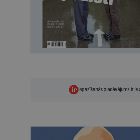
Iepazīšanās piedāvājums ir.lv