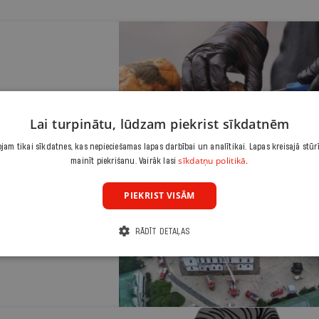
Lai turpinātu, lūdzam piekrist sīkdatnēm
am tikai sīkdatnes, kas nepieciešamas lapas darbībai un analītikai. Lapas kreisajā stūr
sīkdatņu politikā.
mainīt piekrišanu. Vairāk lasi
PIEKRIST VISĀM
i
RĀDĪT DETAĻAS