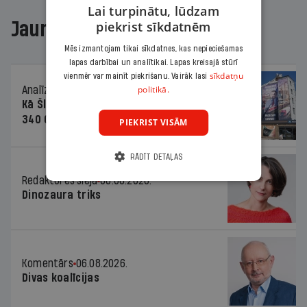
Lai turpinātu, lūdzam
Jaunākajā žurnālā
piekrist sīkdatnēm
Mēs izmantojam tikai sīkdatnes, kas nepieciešamas
lapas darbībai un analītikai. Lapas kreisajā stūrī
sīkdatņu
vienmēr var mainīt piekrišanu. Vairāk lasi
politikā.
Analīze
06.08.2026.
Kā Šlesera partija palika nesodīta par
340 000 vērtu reklāmas kampaņu
PIEKRIST VISĀM
RĀDĪT DETAĻAS
Redaktores sleja
06.08.2026.
Dinozaura triks
Komentārs
06.08.2026.
Divas koalīcijas