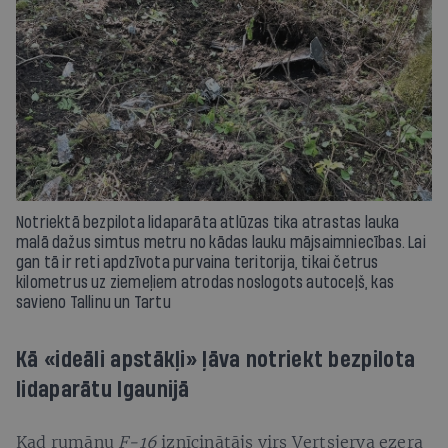
Notriektā bezpilota lidaparāta atlūzas tika atrastas lauka
malā dažus simtus metru no kādas lauku mājsaimniecības. Lai
gan tā ir reti apdzīvota purvaina teritorija, tikai četrus
kilometrus uz ziemeļiem atrodas noslogots autoceļš, kas
savieno Tallinu un Tartu
Kā «ideāli apstākļi» ļāva notriekt bezpilota
lidaparātu Igaunijā
Kad rumāņu
F-16
iznīcinātājs virs Vertsjerva ezera