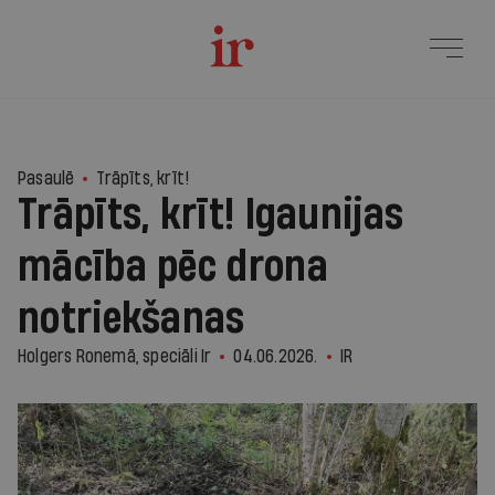
Pasaulē
Trāpīts, krīt!
Trāpīts, krīt! Igaunijas
mācība pēc drona
notriekšanas
Holgers Ronemā, speciāli Ir
04.06.2026.
IR