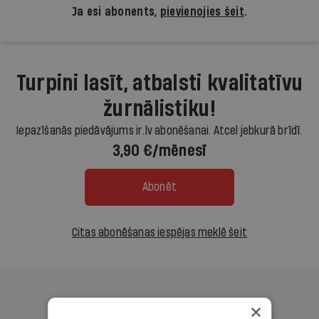
Ja esi abonents,
pievienojies šeit
.
Turpini lasīt, atbalsti kvalitatīvu
žurnālistiku!
Iepazīšanās piedāvājums ir.lv abonēšanai. Atcel jebkurā brīdī.
3,90 €/mēnesī
Abonēt
Citas abonēšanas iespējas meklē šeit
×