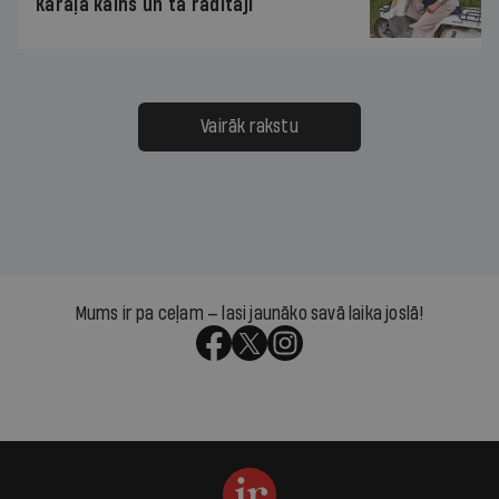
Karaļa kalns un tā radītāji
Vairāk rakstu
Mums ir pa ceļam — lasi jaunāko savā laika joslā!