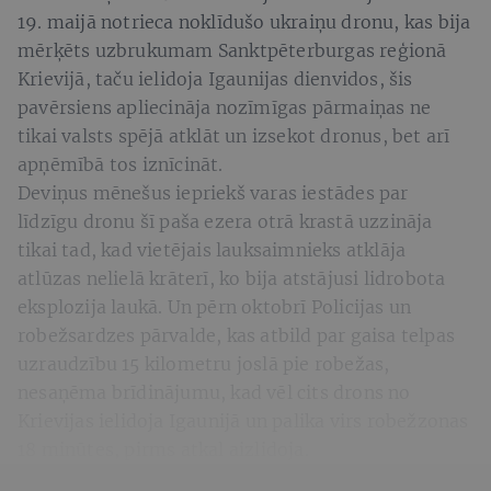
19. maijā notrieca noklīdušo ukraiņu dronu, kas bija
mērķēts uzbrukumam Sanktpēterburgas reģionā
Krievijā, taču ielidoja Igaunijas dienvidos, šis
pavērsiens apliecināja nozīmīgas pārmaiņas ne
tikai valsts spējā atklāt un izsekot dronus, bet arī
apņēmībā tos iznīcināt.
Deviņus mēnešus iepriekš varas iestādes par
līdzīgu dronu šī paša ezera otrā krastā uzzināja
tikai tad, kad vietējais lauksaimnieks atklāja
atlūzas nelielā krāterī, ko bija atstājusi lidrobota
eksplozija laukā. Un pērn oktobrī Policijas un
robežsardzes pārvalde, kas atbild par gaisa telpas
uzraudzību 15 kilometru joslā pie robežas,
nesaņēma brīdinājumu, kad vēl cits drons no
Krievijas ielidoja Igaunijā un palika virs robežzonas
18 minūtes, pirms atkal aizlidoja.