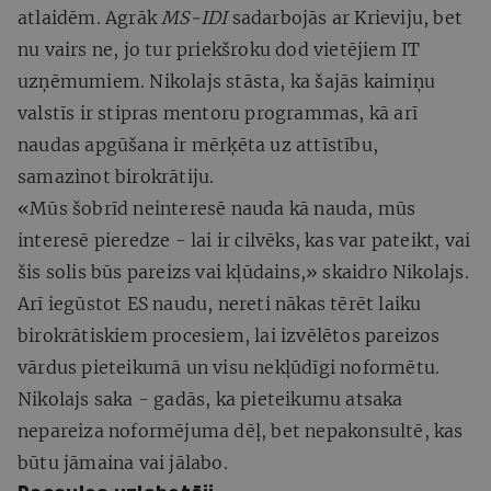
atlaidēm. Agrāk
MS-IDI
sadarbojās ar Krieviju, bet
nu vairs ne, jo tur priekšroku dod vietējiem IT
uzņēmumiem. Nikolajs stāsta, ka šajās kaimiņu
valstīs ir stipras mentoru programmas, kā arī
naudas apgūšana ir mērķēta uz attīstību,
samazinot birokrātiju.
«Mūs šobrīd neinteresē nauda kā nauda, mūs
interesē pieredze - lai ir cilvēks, kas var pateikt, vai
šis solis būs pareizs vai kļūdains,» skaidro Nikolajs.
Arī iegūstot ES naudu, nereti nākas tērēt laiku
birokrātiskiem procesiem, lai izvēlētos pareizos
vārdus pieteikumā un visu nekļūdīgi noformētu.
Nikolajs saka - gadās, ka pieteikumu atsaka
nepareiza noformējuma dēļ, bet nepakonsultē, kas
būtu jāmaina vai jālabo.