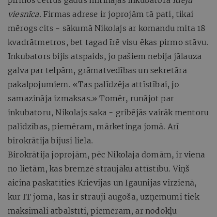
viesnīca.
Firmas adrese ir joprojām tā pati, tikai
mērogs cits - sākumā Nikolajs ar komandu mita 18
kvadrātmetros, bet tagad īrē visu ēkas pirmo stāvu.
Inkubators bijis atspaids, jo pašiem nebija jālauza
galva par telpām, grāmatvedības un sekretāra
pakalpojumiem. «Tas palīdzēja attīstībai, jo
samazināja izmaksas.» Tomēr, runājot par
inkubatoru, Nikolajs saka - gribējās vairāk mentoru
palīdzības, piemēram, mārketinga jomā. Arī
birokrātija bijusi liela.
Birokrātija joprojām, pēc Nikolaja domām, ir viena
no lietām, kas bremzē straujāku attīstību. Viņš
aicina paskatīties Krievijas un Igaunijas virzienā,
kur IT jomā, kas ir strauji augoša, uzņēmumi tiek
maksimāli atbalstīti, piemēram, ar nodokļu