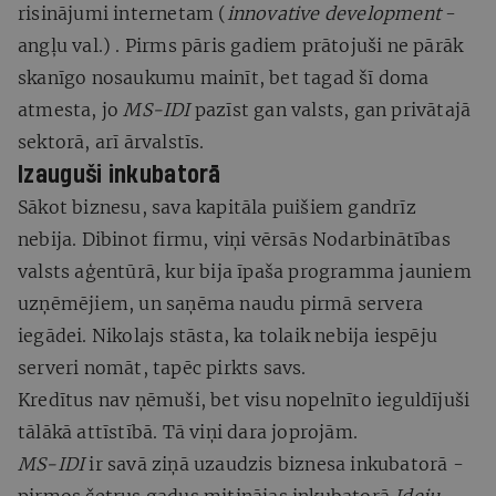
risinājumi internetam (
innovative development
-
angļu val.) . Pirms pāris gadiem prātojuši ne pārāk
skanīgo nosaukumu mainīt, bet tagad šī doma
atmesta, jo
MS-IDI
pazīst gan valsts, gan privātajā
sektorā, arī ārvalstīs.
Izauguši inkubatorā
Sākot biznesu, sava kapitāla puišiem gandrīz
nebija. Dibinot firmu, viņi vērsās Nodarbinātības
valsts aģentūrā, kur bija īpaša programma jauniem
uzņēmējiem, un saņēma naudu pirmā servera
iegādei. Nikolajs stāsta, ka tolaik nebija iespēju
serveri nomāt, tapēc pirkts savs.
Kredītus nav ņēmuši, bet visu nopelnīto ieguldījuši
tālākā attīstībā. Tā viņi dara joprojām.
MS-IDI
ir savā ziņā uzaudzis biznesa inkubatorā -
pirmos četrus gadus mitinājas inkubatorā
Ideju