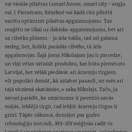
vai viedās pilsētas (
smart house
,
smart city
- angļu
val.
)
. Piemēram, Rēzeknē vai kādā citā pilsētā
varētu optimizēt pilsētas apgaismojumu. Tas
reaģētu ne tikai uz dabisko apgaismojumu, bet arī
uz cilvēku plūsmu - ja iela tukša, tad arī gaisma
nedeg, bet, kolīdz parādās cilvēks, tā iela
apgaismojas. Šajā jomā Nikolajam jau ir pieredze,
un viņi vēlas uztaisīt produktu, kas būtu piemērots
Latvijai, bet vēlāk piedāvāt arī ārzemju tirgiem.
«Ir populāri domāt, kā uzlabot pasauli, un mēs arī
tajā virzienā skatāmies,» saka Nikolajs. Taču, ja
nevari parādīt, ko uzņēmums ir paveicis savās
mājās, iekšējā tirgū, tad iekļūt ārzemju tirgos ir
grūti. Tāpēc sākumā, domājot par gudro
tehnoloģiju izstrādi,
MS-IDI
mēģinās radīt to
Latvijai un pielietot uz vietas un vērtēt, vai izdevies