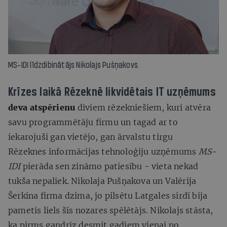
MS-IDI līdzdibinātājs Nikolajs Pušņakovs.
Krīzes laikā Rēzeknē likvidētais IT uzņēmums
deva atspērienu
diviem rēzekniešiem, kuri atvēra
savu programmētāju firmu un tagad ar to
iekarojuši gan vietējo, gan ārvalstu tirgu
Rēzeknes informācijas tehnoloģiju uzņēmums
MS-
IDI
pierāda sen zināmo patiesību - vieta nekad
tukša nepaliek. Nikolaja Pušņakova un Valērija
Šerkina firma dzima, jo pilsētu Latgales sirdī bija
pametis liels šīs nozares spēlētājs. Nikolajs stāsta,
ka pirms gandrīz desmit gadiem vienai no