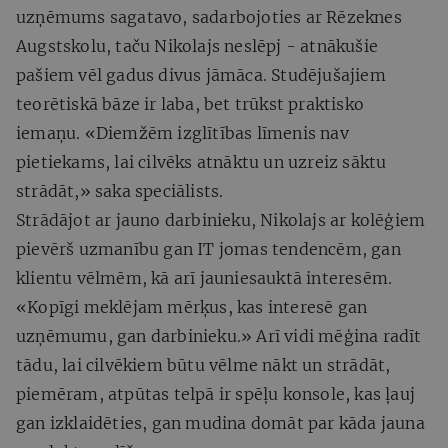
uzņēmums sagatavo, sadarbojoties ar Rēzeknes
Augstskolu, taču Nikolajs neslēpj - atnākušie
pašiem vēl gadus divus jāmāca. Studējušajiem
teorētiskā bāze ir laba, bet trūkst praktisko
iemaņu. «Diemžēm izglītības līmenis nav
pietiekams, lai cilvēks atnāktu un uzreiz sāktu
strādāt,» saka speciālists.
Strādājot ar jauno darbinieku, Nikolajs ar kolēģiem
pievērš uzmanību gan IT jomas tendencēm, gan
klientu vēlmēm, kā arī jauniesauktā interesēm.
«Kopīgi meklējam mērķus, kas interesē gan
uzņēmumu, gan darbinieku.» Arī vidi mēģina radīt
tādu, lai cilvēkiem būtu vēlme nākt un strādāt,
piemēram, atpūtas telpā ir spēļu konsole, kas ļauj
gan izklaidēties, gan mudina domāt par kāda jauna