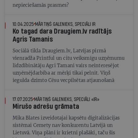
nepieciešamās prasmes?
10.04.2025
MĀRTIŅŠ GALENIEKS, SPECIĀLI IR
Ko tagad dara Draugiem.lv radītājs
Agris Tamanis
Sociālā tīkla Draugiem.lv, Latvijas pirmā
vienradža Printful un citu veiksmīgu uzņēmumu
līdzdibinātāju Agri Tamani vairs neinteresējot
uzņēmējdarbība ar mērķi tikai pelnīt. Viņš
iegulda dzimto Cēsu vecpilsētas atjaunošanā
17.07.2025
MĀRTIŅŠ GALENIEKS, SPECIĀLI «IR»
Mirušo adrešu grāmata
Mika Blates izveidotajai kapsētu digitalizācijas
sistēmai Cemety nav konkurentu Latvijā un
Lietuvā. Viņa plāni ir krietni plašāki, taču šis