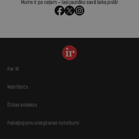
Mums ir pa ceļam — lasi jaunāko savā laika joslā!
Par IR
Manifests
Ētikas kodekss
Pakalpojumu sniegšanas noteikumi