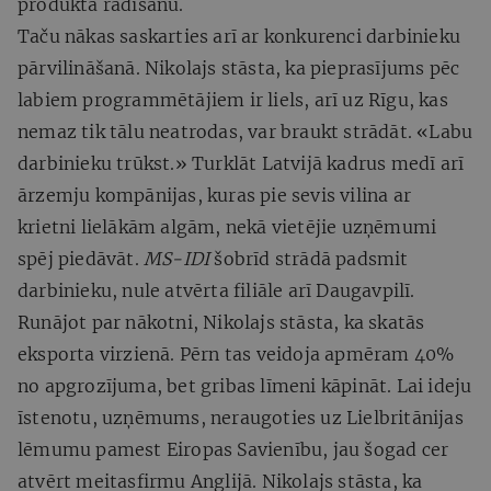
produkta radīšanu.
Taču nākas saskarties arī ar konkurenci darbinieku
pārvilināšanā. Nikolajs stāsta, ka pieprasījums pēc
labiem programmētājiem ir liels, arī uz Rīgu, kas
nemaz tik tālu neatrodas, var braukt strādāt. «Labu
darbinieku trūkst.» Turklāt Latvijā kadrus medī arī
ārzemju kompānijas, kuras pie sevis vilina ar
krietni lielākām algām, nekā vietējie uzņēmumi
spēj piedāvāt.
MS-IDI
šobrīd strādā padsmit
darbinieku, nule atvērta filiāle arī Daugavpilī.
Runājot par nākotni, Nikolajs stāsta, ka skatās
eksporta virzienā. Pērn tas veidoja apmēram 40%
no apgrozījuma, bet gribas līmeni kāpināt. Lai ideju
īstenotu, uzņēmums, neraugoties uz Lielbritānijas
lēmumu pamest Eiropas Savienību, jau šogad cer
atvērt meitasfirmu Anglijā. Nikolajs stāsta, ka