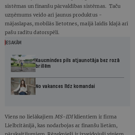
sistēmas un finanšu pārvaldības sistēmas. Taču
uzņēmums veido arī jaunus produktus -
mājaslapas, mobilās lietotnes, maijā laidīs klajā arī
pašu radītu datorspēli.
IESAKĀM
Kaucmindes pils atjaunotāja bez rozā
brillēm
No vakances līdz komandai
Viens no lielākajiem
MS-IDI
klientiem ir firma
Lielbritānijā, kas nodarbojas ar finanšu lietām,
pārskaitījumiem. Rēzeknieši ir izveidojuši viņiem