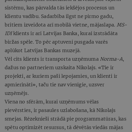
sistēmu, kas pārvalda tās iekšējos procesus un
klientu vadību. Sadarbība ilgst ne pirmo gadu,
britiem izveidota arī mobilā vietne, mājaslapa.
MS-
IDI
klients ir arī Latvijas Banka, kurai izstrādāta
biržas spēle. To pēc aptuveni pusgada varēs
aplūkot Latvijas Bankas muzejā.
Vēl cits klients ir transporta uzņēmuma
Norma-A
,
dažus no partneriem uzskaita Nikolajs. «Tie ir
projekti, ar kuriem paši lepojamies, un klienti ir
apmierināti», taču tie nav vienīgie, uzsver
uzņēmējs.
Viena no sfērām, kurai uzņēmums vēlas
pievērsties, ir pasaules uzlabošana, kā Nikolajs
smejas. Rēzeknieši strādā pie programmatūras, kas
spētu optimizēt resursus, tā dēvētās viedās mājas