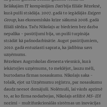
lielākajām IT kompānijām
Dati
bija filiāle Rēzeknē,
kurā puiši strādāja. 2007. gadā to iegādājās
Exigen
Group
, kas ekonomiskās krīze sākumā 2008. gadā
filiāli slēdza. Taču Nikolajs ar biedriem bez darba
nepalika - pasūtījumi bija, un puiši turpināja
strādāt kā pašnodarbinātie. Augot pasūtījumiem,
2010. gadā entuziasti saprata, ka jādibina savs
uzņēmums.
Rēzeknes Augstskolas dienesta viesnīcā, kurā
iekārtojies uzņēmums, to meklējot, lauzu mēli,
burtodama firmas nosaukumu. Nikolajs saka -
tolaik, ejot uz Uzņēmumu reģistru, par nosaukumu
daudz neesot domājuši. Nolēmuši, lai vārds apzīmē
to, ar ko firma nodarbojas, Nikolajs atšifrē
MS-IDI
nozīmi - multifunkcionālās sistēmas un inovācijas