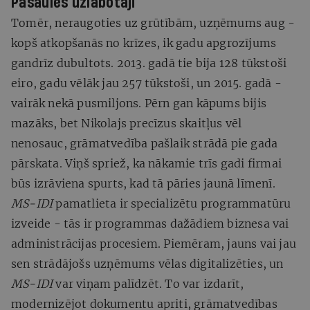
Pasaules uzlabotāji
Tomēr, neraugoties uz grūtībām, uzņēmums aug -
kopš atkopšanās no krīzes, ik gadu apgrozījums
gandrīz dubultots. 2013. gadā tie bija 128 tūkstoši
eiro, gadu vēlāk jau 257 tūkstoši, un 2015. gadā -
vairāk nekā pusmiljons. Pērn gan kāpums bijis
mazāks, bet Nikolajs precīzus skaitļus vēl
nenosauc, grāmatvedība pašlaik strādā pie gada
pārskata. Viņš spriež, ka nākamie trīs gadi firmai
būs izrāviena spurts, kad tā pāries jaunā līmenī.
MS-IDI
pamatlieta ir specializētu programmatūru
izveide - tās ir programmas dažādiem biznesa vai
administrācijas procesiem. Piemēram, jauns vai jau
sen strādājošs uzņēmums vēlas digitalizēties, un
MS-IDI
var viņam palīdzēt. To var izdarīt,
modernizējot dokumentu apriti, grāmatvedības