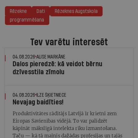
Rēzekne
Dati
Rēzeknes Augstskola
programmēšana
Tev varētu interesēt
04.08.2026
ALISE MARKĀNE
Dalos pieredzē: kā veidot bērnu
dzīvesstila zīmolu
04.08.2026
ILZE ŠĶIETNIECE
Nevajag baidīties!
Produktivitātes rādītājs Latvijā ir krietni zem
Eiropas Savienības vidējā. To var palīdzēt
kāpināt mākslīgā intelekta rīku izmantošana.
Taču — kā tā mainīs dažādas profesijas un tajās