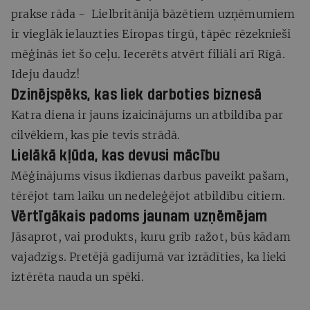
prakse rāda - Lielbritānijā bāzētiem uzņēmumiem
ir vieglāk ielauzties Eiropas tirgū, tāpēc rēzeknieši
mēģinās iet šo ceļu. Iecerēts atvērt filiāli arī Rīgā.
Ideju daudz!
Dzinējspēks, kas liek darboties biznesā
Katra diena ir jauns izaicinājums un atbildība par
cilvēkiem, kas pie tevis strādā.
Lielākā kļūda, kas devusi mācību
Mēģinājums visus ikdienas darbus paveikt pašam,
tērējot tam laiku un nedeleģējot atbildību citiem.
Vērtīgākais padoms jaunam uzņēmējam
Jāsaprot, vai produkts, kuru grib ražot, būs kādam
vajadzīgs. Pretējā gadījumā var izrādīties, ka lieki
iztērēta nauda un spēki.