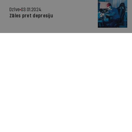
Dzīve
03.01.2024.
Zāles pret depresiju
Instrumenti
03.12.2023.
Mākslīgā intelekta uzbūvēta
mājaslapa
Veiksme
08.11.2023.
Ētiskais hakeris