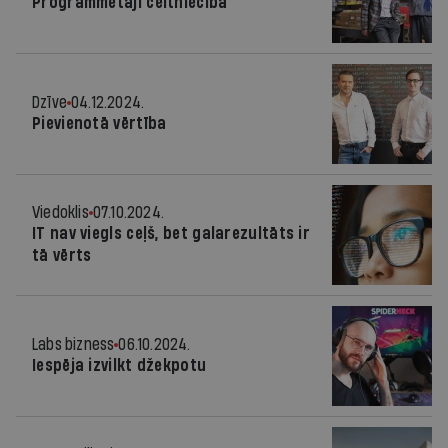
Programmētāji celtniecībā
Dzīve
04.12.2024.
Pievienotā vērtība
Viedoklis
07.10.2024.
IT nav viegls ceļš, bet galarezultāts ir
tā vērts
Labs bizness
06.10.2024.
Iespēja izvilkt džekpotu