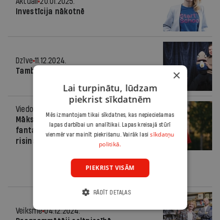
Aktuāli
20.01.2025.
Investīcija nākotnē
Dzīve
11.12.2024.
Tamborēts prieks
×
Lai turpinātu, lūdzam
piekrist sīkdatnēm
Viedoklis
05.12.2024.
Mēs izmantojam tikai sīkdatnes, kas nepieciešamas
Mākslīgais intelekts - no zinātniskās
lapas darbībai un analītikai. Lapas kreisajā stūrī
fantastikas līdz praktiskiem
sīkdatņu
vienmēr var mainīt piekrišanu. Vairāk lasi
risinājumiem
politikā.
PIEKRIST VISĀM
RĀDĪT DETAĻAS
Veiksme
04.12.2024.