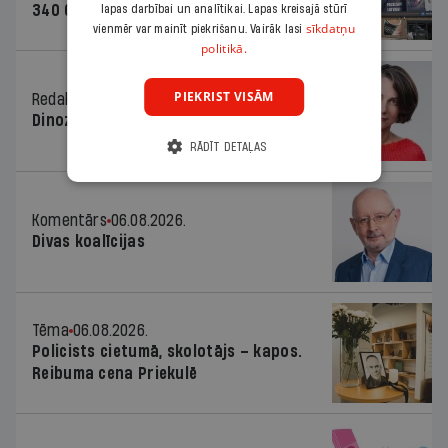
340 000 vērtu reklāmas kampaņu
lapas darbībai un analītikai. Lapas kreisajā stūrī
sīkdatņu
vienmēr var mainīt piekrišanu. Vairāk lasi
politikā.
PIEKRIST VISĀM
Redaktores sleja
06.08.2026.
Dinozaura triks
RĀDĪT DETAĻAS
Komentārs
06.08.2026.
Divas koalīcijas
Tēma
06.08.2026.
Policists cietumā, skolotājs – kapos.
Reibuma cena Priekulē