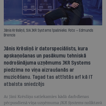
Jānis Krēsliņš, SIA JKR Systems īpašnieks. Foto — Edmunds
Brencis
Jānis Krēsliņš ir datorspeciālists, kura
apskaņošanas un pasākumu tehniskā
nodrošinājuma uzņēmums JKR Systems
piedzima no viņa aizraušanās ar
muzicēšanu. Tagad tas attīstās arī kā IT
atbalsta sniedzējs
Ar Jāni Krēsliņu satiekamies kādā darbdienas
pēcpusdienā viņa uzņēmuma
JKR Systems
noliktavā