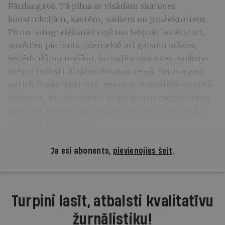
Pārdaugavā. Tā pilna ar visādām skatuves
konstrukcijām, kastēm, vadiem un prožektoriem.
Pirms fotografēšanās viņš tos labprāt ieslēdz un,
apsēdies pie pults, piemeklē arī gaismu krāsas,
ieslēdz dūmu mašīnu, lai radītu skatuves noskaņu
drēgni industriālajā noliktavas telpā. Saruna gan
notiek līdzās iekārtotā, nesen izremontētā un siltā
kabinetā, kas vienlaikus kalpo arī par mēģinājumu
telpu un improvizētu studiju ballīšu grupai, kurā
Jānis spēlē taustiņus.
Ja esi abonents,
pievienojies šeit
.
Turpini lasīt, atbalsti kvalitatīvu
žurnālistiku!