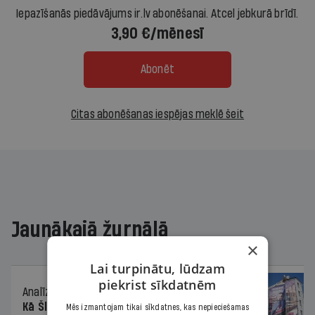
Iepazīšanās piedāvājums ir.lv abonēšanai. Atcel jebkurā brīdī.
3,90 €/mēnesī
Abonēt
Citas abonēšanas iespējas meklē šeit
Jaunākajā žurnālā
×
Lai turpinātu, lūdzam
piekrist sīkdatnēm
Analīze
06.08.2026.
Kā Šlesera partija palika nesodīta par
Mēs izmantojam tikai sīkdatnes, kas nepieciešamas