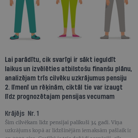
Lai parādītu, cik svarīgi ir sākt ieguldīt
laikus un izvēlēties atbilstošu finanšu plānu,
analizējam trīs cilvēku uzkrājumus pensiju
2. līmenī un rēķinām, ciktāl tie var izaugt
līdz prognozētajam pensijas vecumam
Krājējs Nr. 1
Šim cilvēkam līdz pensijai palikuši 34 gadi. Viņa
uzkrājums kopā ar līdzšinējām iemaksām pašlaik ir