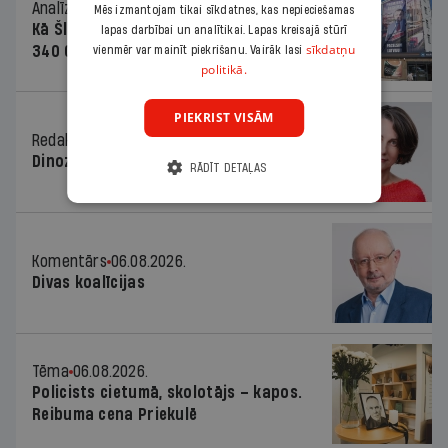
Analīze
06.08.2026.
Mēs izmantojam tikai sīkdatnes, kas nepieciešamas
Kā Šlesera partija palika nesodīta par
lapas darbībai un analītikai. Lapas kreisajā stūrī
sīkdatņu
340 000 vērtu reklāmas kampaņu
vienmēr var mainīt piekrišanu. Vairāk lasi
politikā.
PIEKRIST VISĀM
Redaktores sleja
06.08.2026.
Dinozaura triks
RĀDĪT DETAĻAS
Komentārs
06.08.2026.
Divas koalīcijas
Tēma
06.08.2026.
Policists cietumā, skolotājs – kapos.
Reibuma cena Priekulē