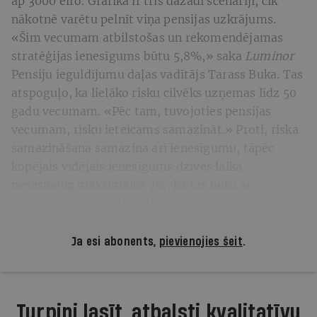
ap 3000 eiro. Grafikā ir trīs dažādi scenāriji, cik
nākotnē varētu pelnīt viņa pensijas uzkrājums.
«Šim vecumam atbilstošas un rekomendējamas
stratēģijas ienesīgums būtu 5,8%,» saka
Luminor
Pensiju ieguldījumu daļas vadītājs Tarass
Buka. Tas
atspoguļo, ka lielāko risku cilvēks uzņemas līdz 50
gadu vecumam. «Pēc tam, tuvojoties pensijas
vecumam, risku ieteicams samazināt.» Proti, riska
samazināšana samazina arī ienesīgumu, tāpēc
kopējais vidējais ienesīgums dzīves laikā
nesasniedz maksimālos 7%, kā tas būtu ar
pastāvīgu maksimālo risku.
Ja esi abonents,
pievienojies šeit
.
Turpini lasīt, atbalsti kvalitatīvu