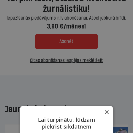
žurnālistiku!
Iepazīšanās piedāvājums ir.lv abonēšanai. Atcel jebkurā brīdī.
3,90 €/mēnesī
Abonēt
Citas abonēšanas iespējas meklē šeit
Jaunākajā žurnālā
×
Lai turpinātu, lūdzam
piekrist sīkdatnēm