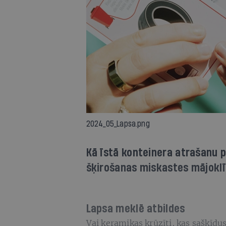
2024_05_Lapsa.png
Kā īstā konteinera atrašanu p
šķirošanas miskastes mājoklī 
Lapsa meklē
atbildes
Vai keramikas krūzīti, kas sašķīdus