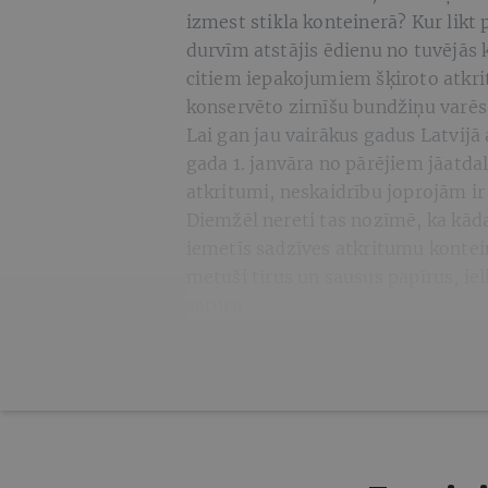
izmest stikla konteinerā? Kur likt 
durvīm atstājis ēdienu no tuvējās 
citiem iepakojumiem šķiroto atkri
konservēto zirnīšu bundžiņu varēs
Lai gan jau vairākus gadus Latvijā 
gada 1. janvāra no pārējiem jāatdal
atkritumi, neskaidrību joprojām i
Diemžēl nereti tas nozīmē, ka kād
iemetīs sadzīves atkritumu konteine
metuši tīrus un sausus papīrus, ie
saturu.