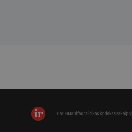
kas j
pirm
augus
Par IR
Manifests
Ētikas kodekss
Pakalpo