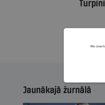
Turpini
Mēs izmantoj
Jaunākajā žurnālā