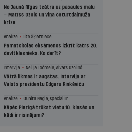
No Jaunā Rīgas teātra uz pasaules malu
– Matīss Ozols un viņa ceturtdaļmūža
krīze
Analīze
Ilze Šķietniece
Pamatskolas eksāmenos izkrīt katrs 20.
devītklasnieks. Ko darīt?
Intervija
Nellija Ločmele, Aivars Ozoliņš
Vētrā likmes ir augstas. Intervija ar
Valsts prezidentu Edgaru Rinkēviču
Analīze
Gunita Nagle, speciāli Ir
Kāpēc Pierīgā trūkst vietu 10. klasēs un
kādi ir risinājumi?