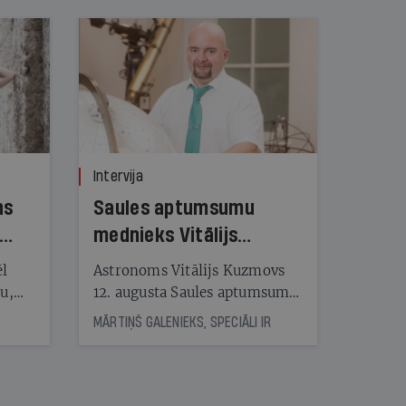
Intervija
ns
Saules aptumsumu
mednieks Vitālijs
Kuzmovs
ēl
Astronoms Vitālijs Kuzmovs
ju,
12. augusta Saules aptumsumu
icas
dosies vērot Maļorkā, kur tas
MĀRTIŅŠ GALENIEKS, SPECIĀLI IR
tītāju
būs pilns. Jau nākamajā dienā
tēm
viņš Rīgas Botāniskajā dārzā
lasīs lekciju Perseīdu naktī.
Tās apmeklētāji varēs vērot uz