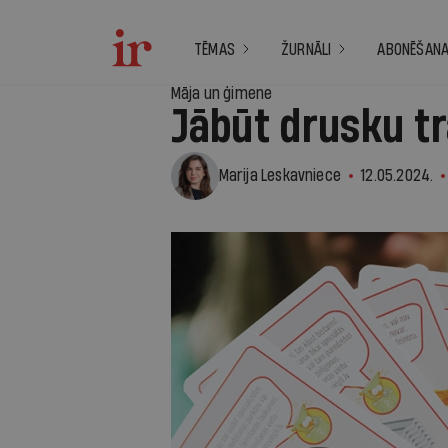
TĒMAS
ŽURNĀLI
ABONĒŠAN
Māja un ģimene
Jābūt drusku tr
Marija Leskavniece
12.05.2024.