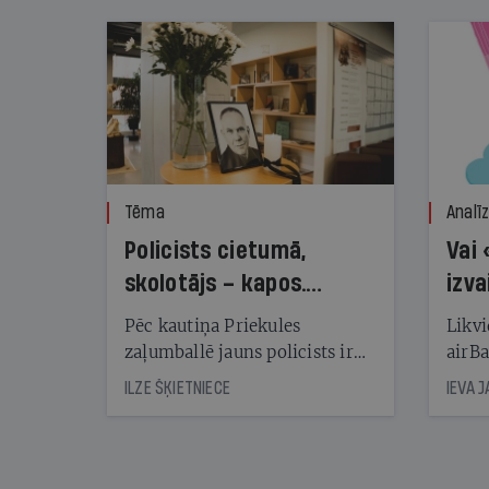
Tēma
Analī
Policists cietumā,
Vai 
skolotājs – kapos.
izva
Reibuma cena Priekulē
Pēc kautiņa Priekules
Likvi
zaļumballē jauns policists ir
airBa
nonācis cietumā, bet
oblig
ILZE ŠĶIETNIECE
IEVA 
cienījams pedagogs — kapos.
šone
Tik traģiska ir izrādījusies
lemša
divu promiļu reibuma cena
draud
sama