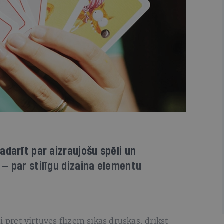
adarīt par aizraujošu spēli un
— par stilīgu dizaina elementu
i pret virtuves flīzēm sīkās druskās, drīkst