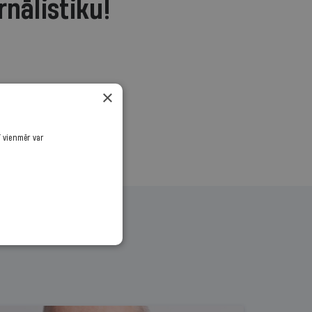
rnālistiku!
.
×
ī vienmēr var