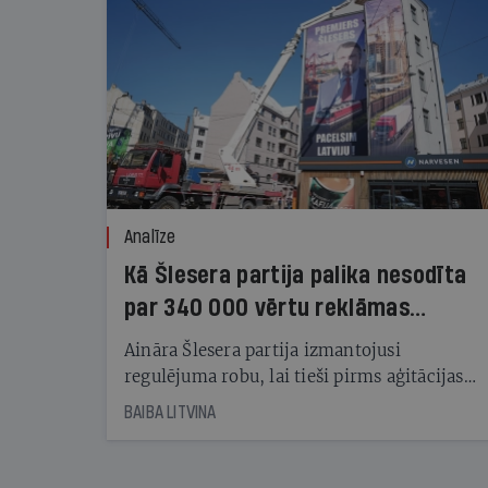
Analīze
Kā Šlesera partija palika nesodīta
par 340 000 vērtu reklāmas
kampaņu
Aināra Šlesera partija izmantojusi
regulējuma robu, lai tieši pirms aģitācijas
starta izreklamētos par summu, kas
BAIBA LITVINA
pārsniedz trešdaļu no likumīgi atļautajiem
kampaņas tēriņiem. KNAB pārkāpumus
nekonstatē