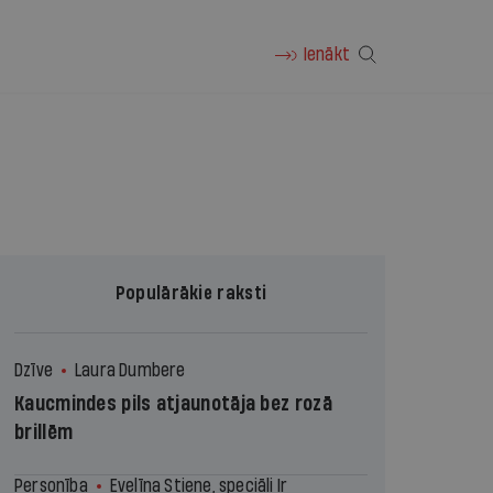
Ienākt
Populārākie raksti
Dzīve
Laura Dumbere
Kaucmindes pils atjaunotāja bez rozā
brillēm
Personība
Evelīna Stiene, speciāli Ir