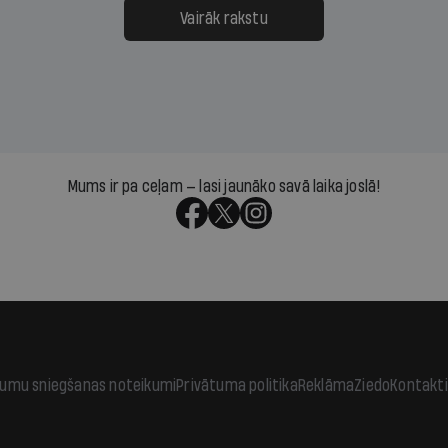
āpārskaita jau trīs dienas
atbalsts un drosme turpi
Vairāk rakstu
s nākamās sapulces
meteovērojumus arī tad, 
ta vidū?
šķiet, ka tie nevienam na
vajadzīgi
Mums ir pa ceļam — lasi jaunāko savā laika joslā!
jumu sniegšanas noteikumi
Privātuma politika
Reklāma
Ziedo
Kontakti