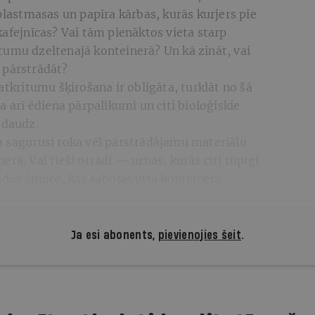
plastmasas un papīra kārbas, kurās kurjers pie
kafejnīcas? Vai tām pienāktos vieta starp
tumu dzeltenajā konteinerā? Un kā zināt, vai
 pārstrādāt?
atkritumu šķirošana ir obligāta, turklāt no šā
a arī ēdiena pārpalikumi un citi bioloģiskie
r daudz.
a sagurusi roka vēl pārstrādājamu materiālu
rā. Vai tieši otrādi — urnās, kurās citi rūpīgi
lidos šmuce, kas sabojās visa konteinera
Ja esi abonents,
pievienojies šeit
.