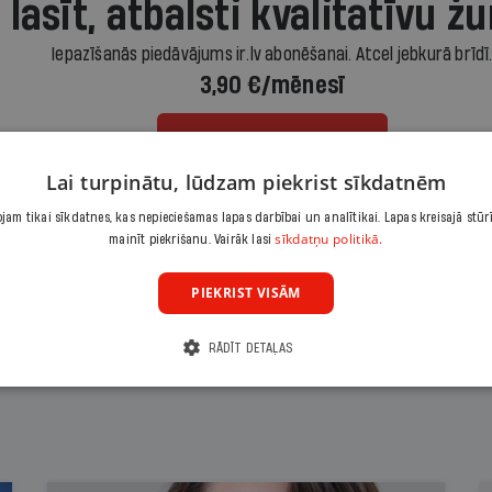
 lasīt, atbalsti kvalitatīvu žu
Iepazīšanās piedāvājums ir.lv abonēšanai. Atcel jebkurā brīdī
3,90 €/mēnesī
Abonēt
Lai turpinātu, lūdzam piekrist sīkdatnēm
Citas abonēšanas iespējas meklē šeit
am tikai sīkdatnes, kas nepieciešamas lapas darbībai un analītikai. Lapas kreisajā stūr
sīkdatņu politikā.
mainīt piekrišanu. Vairāk lasi
PIEKRIST VISĀM
RĀDĪT DETAĻAS