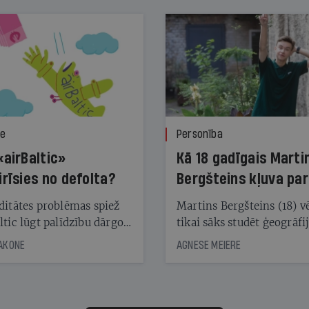
ze
Personība
«airBaltic»
Kā 18 gadīgais Marti
irīsies no defolta?
Bergšteins kļuva par
laika ziņu seju?
ditātes problēmas spiež
Martins Bergšteins (18) v
ltic lūgt palīdzību dārgo
tikai sāks studēt ģeogrāfi
āciju turētājiem, taču
bet viņa sacītajam jau uzt
JAKONE
AGNESE MEIERE
dēļ nebija kvoruma
tūkstošiem laika ziņu ska
nai. Vai lidsabiedrībai
Latvijā. Aiz dažām minū
 defolts, ja tā nespēs
televīzijas ēterā ir 11 gadi
ksāt augstos procentus,
uzcītīga darba, mammas