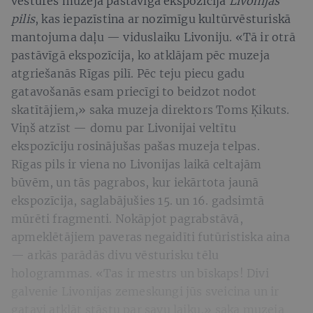
vēstures muzeja pastāvīgā ekspozīcija
Livonijas
pilis
, kas iepazīstina ar nozīmīgu kultūrvēsturiskā
mantojuma daļu — viduslaiku Livoniju. «Tā ir otrā
pastāvīgā ekspozīcija, ko atklājam pēc muzeja
atgriešanās Rīgas pilī. Pēc teju piecu gadu
gatavošanās esam priecīgi to beidzot nodot
skatītājiem,» saka muzeja direktors Toms Ķikuts.
Viņš atzīst — domu par Livonijai veltītu
ekspozīciju rosinājušas pašas muzeja telpas.
Rīgas pils ir viena no Livonijas laikā celtajām
būvēm, un tās pagrabos, kur iekārtota jaunā
ekspozīcija, saglabājušies 15. un 16. gadsimtā
mūrēti fragmenti. Nokāpjot pagrabstāvā,
apmeklētājiem paveras negaidīti futūristiska aina
— arkās parādās divu vēsturisku tēlu
hologrammas. «Tas ir mestrs un bīskaps! Divi
galvenie Livonijas zemeskungi jūs sveicina un ir
gatavi atklāt stāstu par savu laiku,» saka muzeja