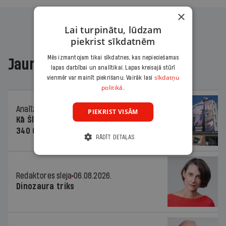
×
Lai turpinātu, lūdzam
piekrist sīkdatnēm
Mēs izmantojam tikai sīkdatnes, kas nepieciešamas
Jaunākajā žurnālā
lapas darbībai un analītikai. Lapas kreisajā stūrī
sīkdatņu
vienmēr var mainīt piekrišanu. Vairāk lasi
politikā.
Analīze
06.08.2026.
PIEKRIST VISĀM
Kā Šlesera partija palika nesodīta par
340 000 vērtu reklāmas kampaņu
RĀDĪT DETAĻAS
Redaktores sleja
06.08.2026.
Dinozaura triks