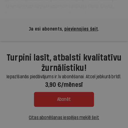
Arheoloģijas departamenta vadītājs Jānis Ciglis,
kurš ir arī viens no ekspozīcijas veidotājiem.
Ja esi abonents,
pievienojies šeit
.
Turpini lasīt, atbalsti kvalitatīvu
žurnālistiku!
Iepazīšanās piedāvājums ir.lv abonēšanai. Atcel jebkurā brīdī.
3,90 €/mēnesī
Abonēt
Citas abonēšanas iespējas meklē šeit