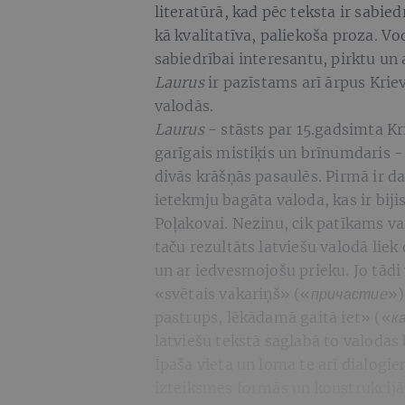
literatūrā, kad pēc teksta ir sabie
kā kvalitatīva, paliekoša proza. V
sabiedrībai interesantu, pirktu un 
Laurus
ir pazīstams arī ārpus Krie
valodās.
Laurus
- stāsts par 15.gadsimta Kr
garīgais mistiķis un brīnumdaris -
divās krāšņās pasaulēs. Pirmā ir 
ietekmju bagāta valoda, kas ir biji
Poļakovai. Nezinu, cik patīkams vai
taču rezultāts latviešu valodā liek 
un ar iedvesmojošu prieku. Jo tādi
«svētais vakariņš» («
причастиe
»)
pastrups, lēkādamā gaitā iet» («
к
latviešu tekstā saglabā to valodas 
Īpaša vieta un loma te arī dialogi
izteiksmes formās un konstrukcijās