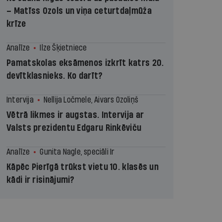
– Matīss Ozols un viņa ceturtdaļmūža
krīze
Analīze
Ilze Šķietniece
Pamatskolas eksāmenos izkrīt katrs 20.
devītklasnieks. Ko darīt?
Intervija
Nellija Ločmele, Aivars Ozoliņš
Vētrā likmes ir augstas. Intervija ar
Valsts prezidentu Edgaru Rinkēviču
Analīze
Gunita Nagle, speciāli Ir
Kāpēc Pierīgā trūkst vietu 10. klasēs un
kādi ir risinājumi?