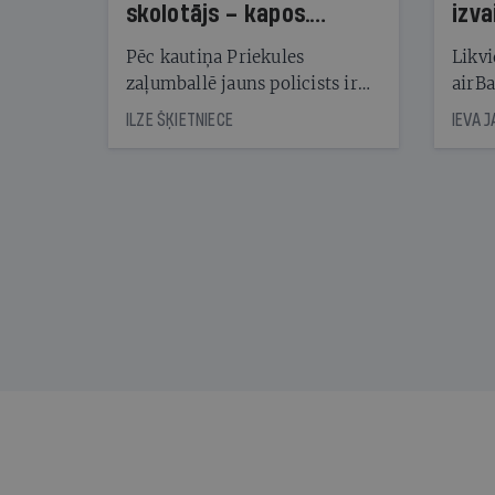
skolotājs – kapos.
izva
Reibuma cena Priekulē
Pēc kautiņa Priekules
Likvi
zaļumballē jauns policists ir
airBa
nonācis cietumā, bet
oblig
ILZE ŠĶIETNIECE
IEVA 
cienījams pedagogs — kapos.
šone
Tik traģiska ir izrādījusies
lemša
divu promiļu reibuma cena
draud
sama
kas j
pirm
augus