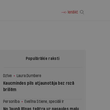
Ienākt
Populārākie raksti
Dzīve
Laura Dumbere
Kaucmindes pils atjaunotāja bez rozā
brillēm
Personība
Evelīna Stiene, speciāli Ir
No Jaunā Rīgas teātra uz pasaules malu