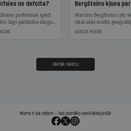
irīsies no defolta?
Bergšteins kļuva par
laika ziņu seju?
ditātes problēmas spiež
Martins Bergšteins (18) v
ltic lūgt palīdzību dārgo
tikai sāks studēt ģeogrāfi
āciju turētājiem, taču
bet viņa sacītajam jau uzt
JAKONE
AGNESE MEIERE
dēļ nebija kvoruma
tūkstošiem laika ziņu ska
nai. Vai lidsabiedrībai
Latvijā. Aiz dažām minū
 defolts, ja tā nespēs
televīzijas ēterā ir 11 gadi
ksāt augstos procentus,
uzcītīga darba, mammas
āpārskaita jau trīs dienas
atbalsts un drosme turpi
Vairāk rakstu
s nākamās sapulces
meteovērojumus arī tad, 
ta vidū?
šķiet, ka tie nevienam na
vajadzīgi
Mums ir pa ceļam — lasi jaunāko savā laika joslā!