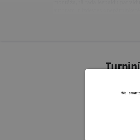
montāža, tā rada iespaidu par vidu
autoram ir izdevies «nepārpiņķerēt
Turpini
Mēs izmantoj