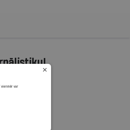
rnālistiku!
×
.
ī vienmēr var