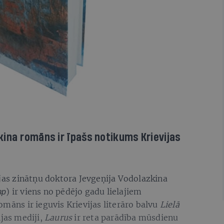
ina romāns ir īpašs notikums Krievijas
ijas zinātņu doktora Jevgeņija Vodolazkina
вр
) ir viens no pēdējo gadu lielajiem
omāns ir ieguvis Krievijas literāro balvu
Lielā
ijas mediji,
Laurus
ir reta parādība mūsdienu