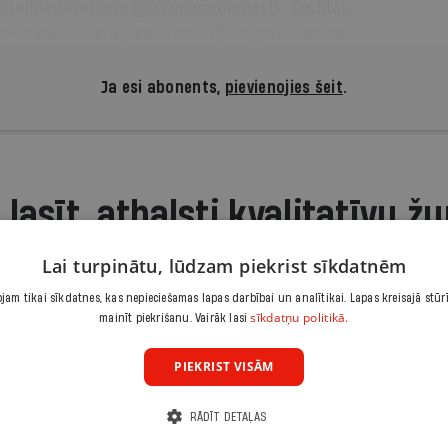
slaikiem raksturīgu runas manieri). Turklāt,
» vārdus tiktāl, ka teksts kļūst grūti lasāms.
Ja esi abonents,
pievienojies šeit
.
 lasīt, atbalsti kvalitatīvu žu
Iepazīšanās piedāvājums ir.lv abonēšanai. Atcel jebkurā brīdī
Lai turpinātu, lūdzam piekrist sīkdatnēm
3,90 €/mēnesī
am tikai sīkdatnes, kas nepieciešamas lapas darbībai un analītikai. Lapas kreisajā stūr
sīkdatņu politikā.
mainīt piekrišanu. Vairāk lasi
Abonēt
PIEKRIST VISĀM
Citas abonēšanas iespējas meklē šeit
RĀDĪT DETAĻAS