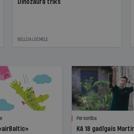
Dinozaura triks
NELLIJA LOČMELE
ze
Personība
«airBaltic»
Kā 18 gadīgais Marti