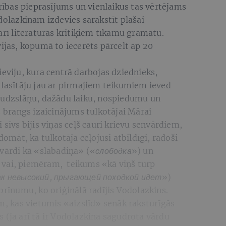
drības pieprasījums un vienlaikus tas vērtējams
odolazkinam izdevies sarakstīt plašai
arī literatūras kritiķiem tīkamu grāmatu.
vijas, kopumā to iecerēts pārcelt ap 20
ieviju, kura centrā darbojas dziednieks,
 lasītāju jau ar pirmajiem teikumiem ieved
daudzslāņu, dažādu laiku, nospiedumu un
s brangs izaicinājums tulkotājai Mārai
 sīvs bijis viņas ceļš cauri krievu senvārdiem,
domāt, ka tulkotāja ceļojusi atbildīgi, radoši
 vārdi kā «slabadiņa» («
слободка
») un
 vai, piemēram, teikums «kā viņš turp
ак невысокий, прыгающей походкой идет
»)
brīnumu, ko oriģinālā radījis Vodolazkins.
em, kas vietumis «aizslīd» senāk raksturīgās
 (ja arī tā ir Vodolazkina sagudrota vārdu