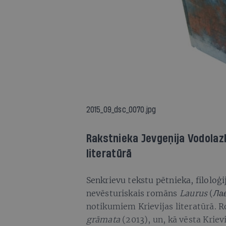
2015_09_dsc_0070.jpg
Rakstnieka Jevgeņija Vodolazk
literatūrā
Senkrievu tekstu pētnieka, filoloģ
nevēsturiskais romāns
Laurus
(
Ла
notikumiem Krievijas literatūrā. R
grāmata
(2013), un, kā vēsta Kriev