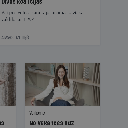
Divas koalīcijas
Vai pēc vēlēšanām taps promaskaviska
valdība ar LPV?
AIVARS OZOLIŅŠ
Veiksme
ns
No vakances līdz