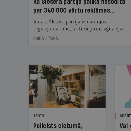
Kā Šlesera partija palika nesodīta
par 340 000 vērtu reklāmas
kampaņu
Aināra Šlesera partija izmantojusi
regulējuma robu, lai tieši pirms aģitācijas
starta izreklamētos par summu, kas
BAIBA LITVINA
pārsniedz trešdaļu no likumīgi atļautajiem
kampaņas tēriņiem. KNAB pārkāpumus
nekonstatē
Tēma
Analī
Policists cietumā,
Vai 