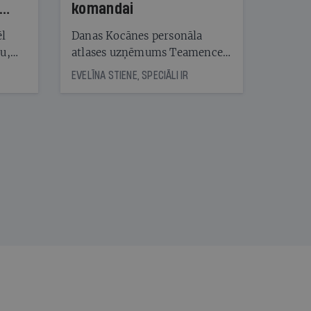
komandai
ēl
Danas Kocānes personāla
ju,
atlases uzņēmums Teamence
icas
savieno īstos uzņēmumus ar
EVELĪNA STIENE, SPECIĀLI IR
tītāju
īstajiem cilvēkiem
tēm
nāt
kad
v