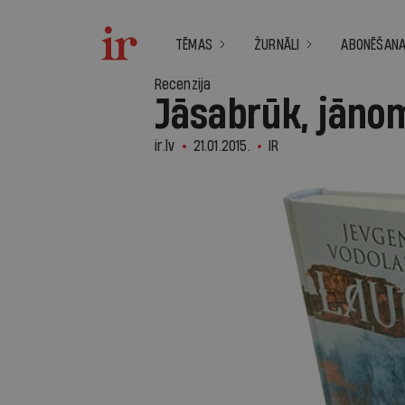
TĒMAS
ŽURNĀLI
ABONĒŠAN
Recenzija
Jāsabrūk, jānom
ir.lv
21.01.2015.
IR