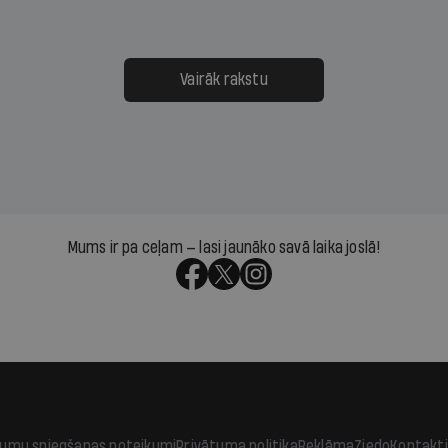
nai. Vai lidsabiedrībai
Latvijā. Aiz dažām minū
 defolts, ja tā nespēs
televīzijas ēterā ir 11 gadi
ksāt augstos procentus,
uzcītīga darba, mammas
āpārskaita jau trīs dienas
atbalsts un drosme turpi
Vairāk rakstu
s nākamās sapulces
meteovērojumus arī tad, 
ta vidū?
šķiet, ka tie nevienam na
vajadzīgi
Mums ir pa ceļam — lasi jaunāko savā laika joslā!
jumu sniegšanas noteikumi
Privātuma politika
Reklāma
Ziedo
Kontakti