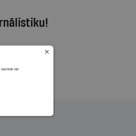
rnālistiku!
.
×
ī vienmēr var