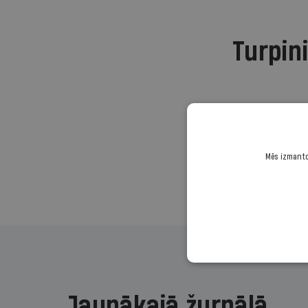
Turpini
Mēs izmantoj
Jaunākajā žurnālā