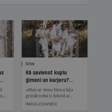
Dzīve
ns
Kā savienot kuplu
ģimeni un karjeru?
Kristīne Tida to māk!
ēl
«Man ar vienu bērnu bija
ju,
grūtāk nekā ir šobrīd ar
icas
pieciem. Kādai citai ir pilnīgi
MARIJA LESKAVNIECE
tītāju
pretēji,» par spēju kuplu