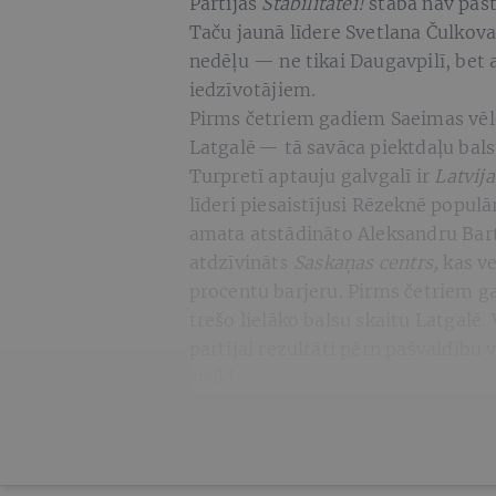
Partijas
Stabilitātei!
štābā nav past
Taču jaunā līdere Svetlana Čulkova 
nedēļu — ne tikai Daugavpilī, bet ar
iedzīvotājiem.
Pirms četriem gadiem Saeimas vēl
Latgalē — tā savāca piektdaļu bals
Turpretī aptauju galvgalī ir
Latvija
līderi piesaistījusi Rēzeknē populā
amata atstādināto Aleksandru Bar
atdzīvināts
Saskaņas centrs,
kas ve
procentu barjeru. Pirms četriem g
trešo lielāko balsu skaitu Latgalē.
partijai rezultāti pērn pašvaldību
švaki.