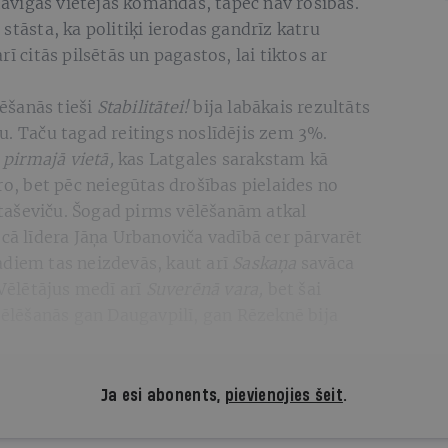
āvīgas vietējās komandas, tāpēc nav rosības.
stāsta, ka politiķi ierodas gandrīz katru
ī citās pilsētās un pagastos, lai tiktos ar
ēšanās tieši
Stabilitātei!
bija labākais rezultāts
u. Taču tagad reitings noslīdējis zem 3%.
 pirmajā vietā,
kas Latgales sarakstam kā
ro, bet pēc neiegūtas drošības pielaides no
taševiču. Šogad pirms vēlēšanām atkal
cā līdera Jāņa Urbanoviča vadībā cer pārvarēt
adiem tas neizdevās, kaut arī
Saskaņa
savāca
 Vēlētājus medī arī
Suverēnā vara,
bet šai
 vēlēšanās gan Daugavpilī, gan Rēzeknē bija
Ja esi abonents,
pievienojies šeit
.