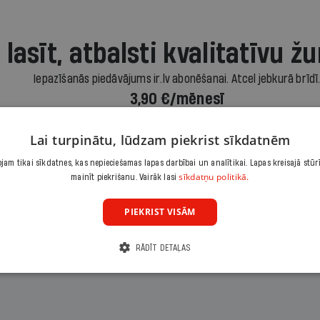
 lasīt, atbalsti kvalitatīvu žu
Iepazīšanās piedāvājums ir.lv abonēšanai. Atcel jebkurā brīdī
3,90 €/mēnesī
Abonēt
Lai turpinātu, lūdzam piekrist sīkdatnēm
am tikai sīkdatnes, kas nepieciešamas lapas darbībai un analītikai. Lapas kreisajā stūr
sīkdatņu politikā.
mainīt piekrišanu. Vairāk lasi
Citas abonēšanas iespējas meklē šeit
PIEKRIST VISĀM
RĀDĪT DETAĻAS