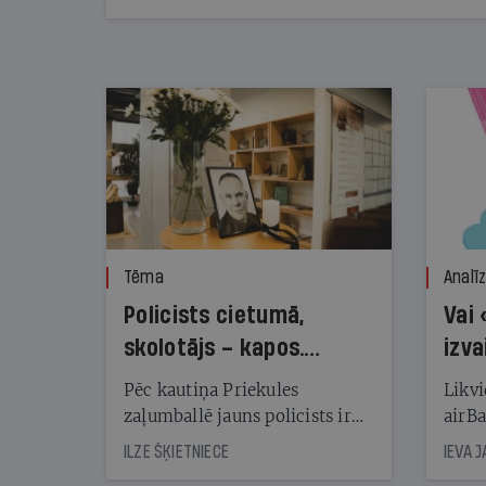
pārsniedz trešdaļu no likumīgi atļautajiem
kampaņas tēriņiem. KNAB pārkāpumus
nekonstatē
Tēma
Analī
Policists cietumā,
Vai 
skolotājs – kapos.
izva
Reibuma cena Priekulē
Pēc kautiņa Priekules
Likvi
zaļumballē jauns policists ir
airBa
nonācis cietumā, bet
oblig
ILZE ŠĶIETNIECE
IEVA 
cienījams pedagogs — kapos.
šone