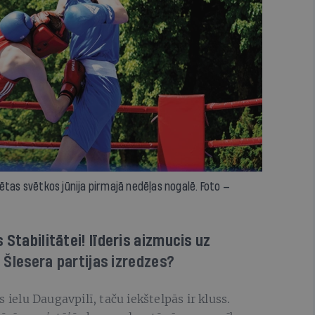
ētas svētkos jūnija pirmajā nedēļas nogalē. Foto —
 Stabilitātei! līderis aizmucis uz
s Šlesera partijas izredzes?
 ielu Daugavpilī, taču iekštelpās ir kluss.