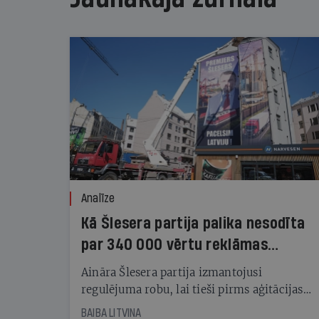
Analīze
Kā Šlesera partija palika nesodīta
par 340 000 vērtu reklāmas
kampaņu
Aināra Šlesera partija izmantojusi
regulējuma robu, lai tieši pirms aģitācijas
starta izreklamētos par summu, kas
BAIBA LITVINA