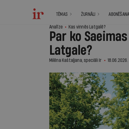
TĒMAS
ŽURNĀLI
ABONĒŠAN
Analīze
Kas vinnēs Latgalē?
Par ko Saeimas
Latgale?
Milēna Kaštaļjana, speciāli Ir
18.06.2026.
1