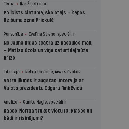
Tēma
Ilze Šķietniece
Policists cietumā, skolotājs – kapos.
Reibuma cena Priekulē
Personība
Evelīna Stiene, speciāli Ir
No Jaunā Rīgas teātra uz pasaules malu
– Matīss Ozols un viņa ceturtdaļmūža
krīze
Intervija
Nellija Ločmele, Aivars Ozoliņš
Vētrā likmes ir augstas. Intervija ar
Valsts prezidentu Edgaru Rinkēviču
Analīze
Gunita Nagle, speciāli Ir
Kāpēc Pierīgā trūkst vietu 10. klasēs un
kādi ir risinājumi?