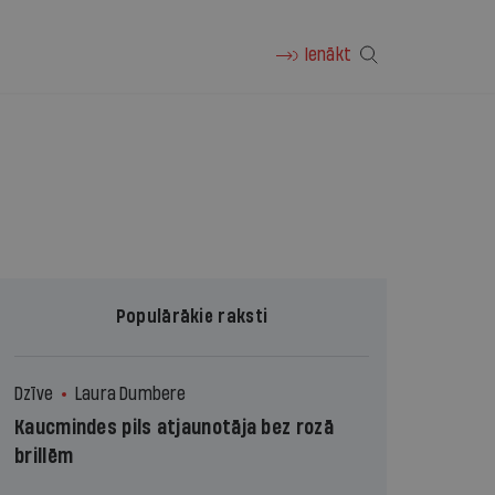
Ienākt
Populārākie raksti
Dzīve
Laura Dumbere
Kaucmindes pils atjaunotāja bez rozā
brillēm