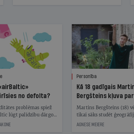
ze
Personība
«airBaltic»
Kā 18 gadīgais Marti
irīsies no defolta?
Bergšteins kļuva par
laika ziņu seju?
ditātes problēmas spiež
Martins Bergšteins (18) v
ltic lūgt palīdzību dārgo
tikai sāks studēt ģeogrāfi
āciju turētājiem, taču
bet viņa sacītajam jau uzt
JAKONE
AGNESE MEIERE
dēļ nebija kvoruma
tūkstošiem laika ziņu ska