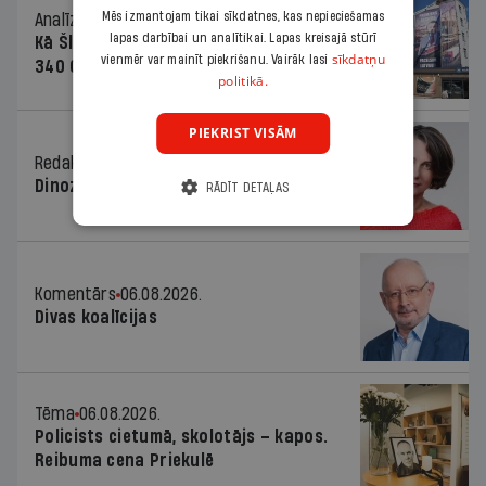
Mēs izmantojam tikai sīkdatnes, kas nepieciešamas
Analīze
06.08.2026.
lapas darbībai un analītikai. Lapas kreisajā stūrī
Kā Šlesera partija palika nesodīta par
sīkdatņu
vienmēr var mainīt piekrišanu. Vairāk lasi
340 000 vērtu reklāmas kampaņu
politikā.
PIEKRIST VISĀM
Redaktores sleja
06.08.2026.
Dinozaura triks
RĀDĪT DETAĻAS
Komentārs
06.08.2026.
Divas koalīcijas
Tēma
06.08.2026.
Policists cietumā, skolotājs – kapos.
Reibuma cena Priekulē