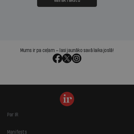
Vairāk rakstu
Mums ir pa ceļam — lasi jaunāko savā laika joslā!
Par IR
Manifests