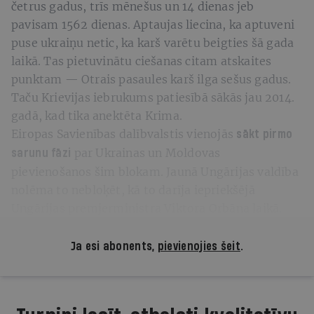
četrus gadus, trīs mēnešus un 14 dienas jeb
pavisam 1562 dienas. Aptaujas liecina, ka aptuveni
puse ukraiņu netic, ka karš varētu beigties šā gada
laikā. Tas pietuvinātu ciešanas citam atskaites
punktam — Otrais pasaules karš ilga sešus gadus.
Taču Krievijas iebrukums patiesībā sākās jau 2014.
gadā, kad tika anektēta Krima.
Eiropas Savienības dalībvalstis vienojās
sākt pirmo
par Ukrainas un Moldovas
sarunu fāzi
pievienošanos šim blokam. Jaunā Ungārijas valdība
nolēma to nebloķēt, kā to darīja iepriekšējā
Ungārijas premjerministra Viktora Orbāna laikā.
Ja esi abonents,
pievienojies šeit
.