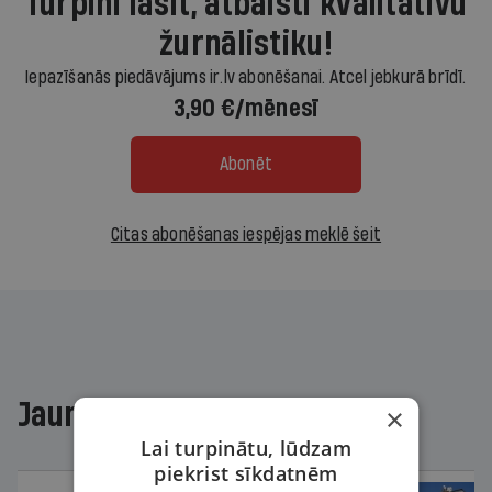
Turpini lasīt, atbalsti kvalitatīvu
žurnālistiku!
Iepazīšanās piedāvājums ir.lv abonēšanai. Atcel jebkurā brīdī.
3,90 €/mēnesī
Abonēt
Citas abonēšanas iespējas meklē šeit
Jaunākajā žurnālā
×
Lai turpinātu, lūdzam
piekrist sīkdatnēm