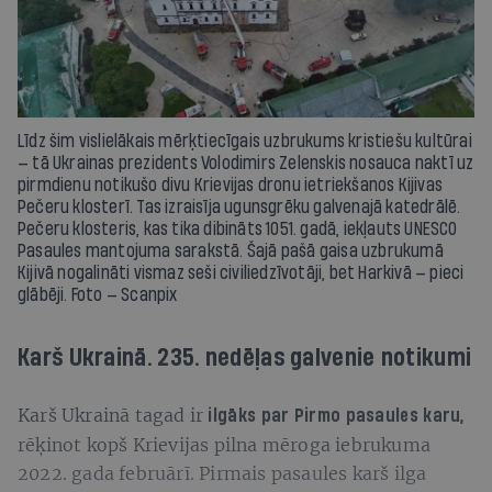
Līdz šim vislielākais mērķtiecīgais uzbrukums kristiešu kultūrai
— tā Ukrainas prezidents Volodimirs Zelenskis nosauca naktī uz
pirmdienu notikušo divu Krievijas dronu ietriekšanos Kijivas
Pečeru klosterī. Tas izraisīja ugunsgrēku galvenajā katedrālē.
Pečeru klosteris, kas tika dibināts 1051. gadā, iekļauts UNESCO
Pasaules mantojuma sarakstā. Šajā pašā gaisa uzbrukumā
Kijivā nogalināti vismaz seši civiliedzīvotāji, bet Harkivā — pieci
glābēji. Foto — Scanpix
Karš Ukrainā. 235. nedēļas galvenie notikumi
Karš Ukrainā tagad ir
ilgāks par Pirmo pasaules karu,
rēķinot kopš Krievijas pilna mēroga iebrukuma
2022. gada februārī. Pirmais pasaules karš ilga