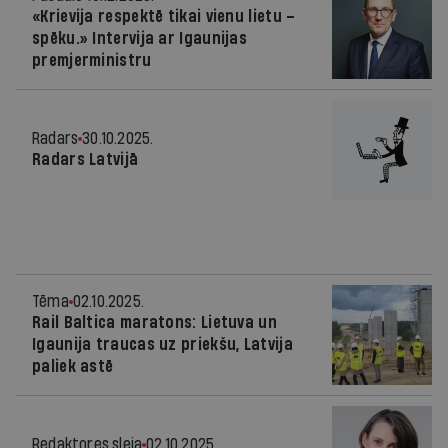
«Krievija respektē tikai vienu lietu –
spēku.» Intervija ar Igaunijas
premjerministru
Radars
30.10.2025.
Radars Latvijā
Tēma
02.10.2025.
Rail Baltica maratons: Lietuva un
Igaunija traucas uz priekšu, Latvija
paliek astē
Redaktores sleja
02.10.2025.