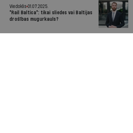
Viedoklis
01.07.2025.
"Rail Baltica": tikai sliedes vai Baltijas
drošības mugurkauls?
Par IR
Manifests
Ētikas kodekss
Pakalpojumu sniegšanas noteikumi