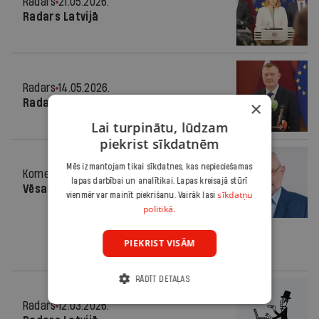
Radars
21.05.2026.
Radars Latvijā
Radars
14.05.2026.
Radars Latvijā
×
Lai turpinātu, lūdzam
piekrist sīkdatnēm
Mēs izmantojam tikai sīkdatnes, kas nepieciešamas
Komentārs
09.04.2026.
lapas darbībai un analītikai. Lapas kreisajā stūrī
Vēsas prognozes
sīkdatņu
vienmēr var mainīt piekrišanu. Vairāk lasi
politikā.
PIEKRIST VISĀM
RĀDĪT DETAĻAS
Radars
12.03.2026.