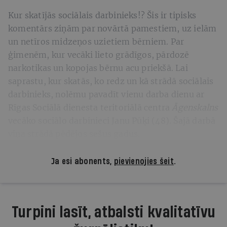
Kur skatījās sociālais darbinieks!? Šis ir tipisks
komentārs ziņām par novārtā pamestiem, uz ielām
un netīros midzeņos uzietiem bērniem. Par
ģimenēm, kur vecāki lieto grādīgos, pārdozē
narkotikas un kopojas bērnu acu priekšā. Lai
saprastu, kur skatās, ko redz un kā strādā sociālais
darbinieks, nolēmu pavadīt vienu darba dienu ar
Rīgas Sociālā dienesta teritoriālā centra
Āgenskalns
vecāko sociālo darbinieci Janu Pūķi (48). Šajā darbā
viņa strādā pēdējos sešus gadus.
Ja esi abonents,
pievienojies šeit
.
Turpini lasīt, atbalsti kvalitatīvu