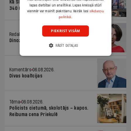
Kā Šlesera partija palika nesodīta par
lapas darbībai un analītikai. Lapas kreisajā stūrī
340 000 vērtu reklāmas kampaņu
sīkdatņu
vienmēr var mainīt piekrišanu. Vairāk lasi
politikā.
PIEKRIST VISĀM
Redaktores sleja
06.08.2026.
Dinozaura triks
RĀDĪT DETAĻAS
Komentārs
06.08.2026.
Divas koalīcijas
Tēma
06.08.2026.
Policists cietumā, skolotājs – kapos.
Reibuma cena Priekulē