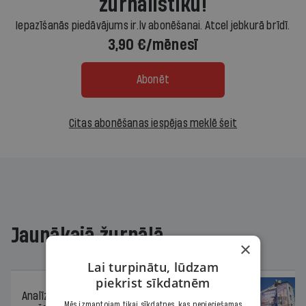
žurnālistiku!
Iepazīšanās piedāvājums ir.lv abonēšanai. Atcel jebkurā brīdī.
3,90 €/mēnesī
Abonēt
Citas abonēšanas iespējas meklē šeit
Jaunākajā žurnālā
×
Lai turpinātu, lūdzam
piekrist sīkdatnēm
Analīze
06.08.2026.
Mēs izmantojam tikai sīkdatnes, kas nepieciešamas