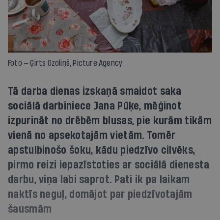
Foto — Ģirts Ozoliņš, Picture Agency
Tā darba dienas izskaņā smaidot saka
sociālā darbiniece Jana Pūķe, mēģinot
izpurināt no drēbēm blusas, pie kurām tikām
vienā no apsekotajām vietām. Tomēr
apstulbinošo šoku, kādu piedzīvo cilvēks,
pirmo reizi iepazīstoties ar sociālā dienesta
darbu, viņa labi saprot. Pati ik pa laikam
naktīs neguļ, domājot par piedzīvotajām
šausmām