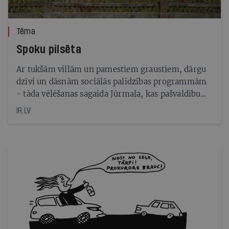
Tēma
Spoku pilsēta
Ar tukšām villām un pamestiem graustiem, dārgu
dzīvi un dāsnām sociālās palīdzības programmām
- tāda vēlēšanas sagaida Jūrmala, kas pašvaldību
vidū izceļas ar skaļiem skandāliem un diviem par
IR.LV
korupciju agrāk tiesātiem mēriem. Arī pašvaldībā
nepilnus septiņus gadus valdījušais Gatis Truksnis
(ZZS) ir aizdomās turētais krimināllietā, tomēr tas
nekavē viņu atkal pretendēt uz domes vadību