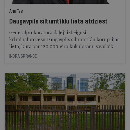
Analīze
Daugavpils siltumtīklu lieta atdziest
Ģenerālprokuratūra daļēji izbeigusi
kriminālprocesu Daugavpils siltumtīklu korupcijas
lietā, kurā par 120 000 eiro kukuļošanu savulaik
aizturēja ietekmīgus uzņēmējus un amatpersonas
INDRA SPRANCE