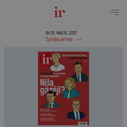
IR - 25. maijs, 2017
IR
25. MAIJS, 2017
Žurnālu arhīvs