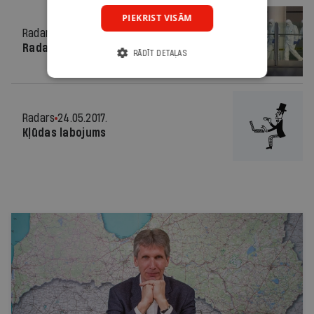
PIEKRIST VISĀM
Radars
24.05.2017.
Radars pasaulē
RĀDĪT DETAĻAS
Radars
24.05.2017.
Kļūdas labojums