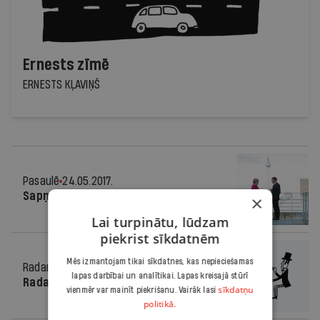
Ernests zīmē
ERNESTS KĻAVIŅŠ
Pasaulē
24.05.2017.
Sapņotāji un skrūvgrieži
×
Lai turpinātu, lūdzam
piekrist sīkdatnēm
Mēs izmantojam tikai sīkdatnes, kas nepieciešamas
Radars
24.05.2017.
lapas darbībai un analītikai. Lapas kreisajā stūrī
Radars Latvijā
sīkdatņu
vienmēr var mainīt piekrišanu. Vairāk lasi
politikā.