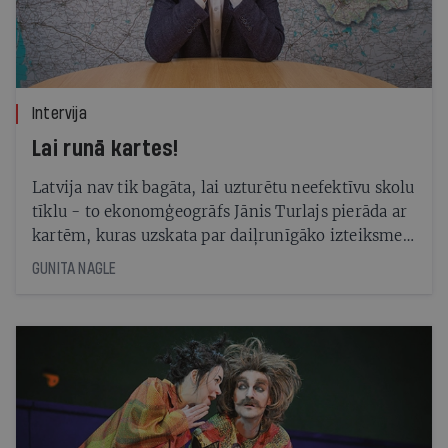
Intervija
Lai runā kartes!
Latvija nav tik bagāta, lai uzturētu neefektīvu skolu
tīklu - to ekonomģeogrāfs Jānis Turlajs pierāda ar
kartēm, kuras uzskata par daiļrunīgāko izteiksmes
līdzekli
GUNITA NAGLE