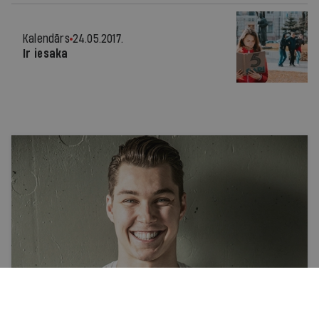
Kalendārs
24.05.2017.
Ir iesaka
Personība