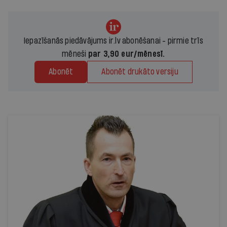
Iepazīšanās piedāvājums ir.lv abonēšanai - pirmie trīs
mēneši
par 3,90 eur/mēnesī.
Abonēt
Abonēt drukāto versiju