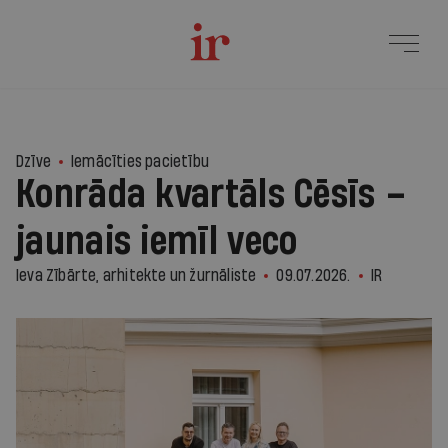
6
Dzīve
Iemācīties pacietību
Konrāda kvartāls Cēsīs –
jaunais iemīl veco
Ieva Zībārte, arhitekte un žurnāliste
09.07.2026.
IR