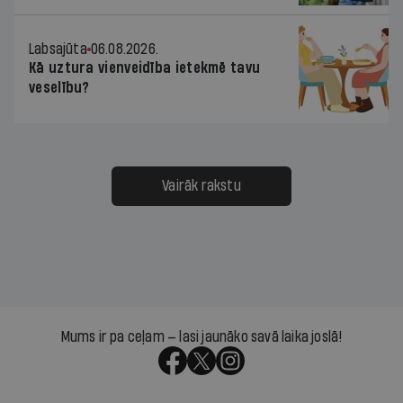
Labsajūta
06.08.2026.
Kā uztura vienveidība ietekmē tavu
veselību?
Vairāk rakstu
Mums ir pa ceļam — lasi jaunāko savā laika joslā!