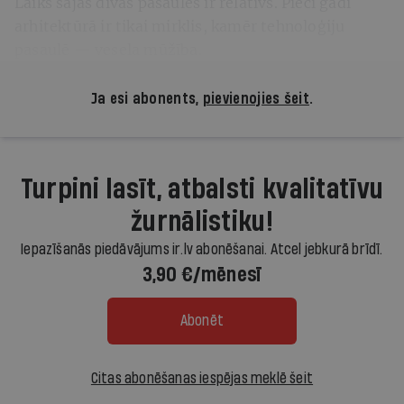
Laiks šajās divās pasaulēs ir relatīvs. Pieci gadi
arhitektūrā ir tikai mirklis, kamēr tehnoloģiju
pasaulē — vesela mūžība.
Ja esi abonents,
pievienojies šeit
.
Turpini lasīt, atbalsti kvalitatīvu
žurnālistiku!
Iepazīšanās piedāvājums ir.lv abonēšanai. Atcel jebkurā brīdī.
3,90 €/mēnesī
Abonēt
Citas abonēšanas iespējas meklē šeit