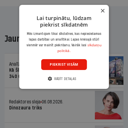
×
Lai turpinātu, lūdzam
piekrist sīkdatnēm
Mēs izmantojam tikai sīkdatnes, kas nepieciešamas
Jaunākajā žurnālā
lapas darbībai un analītikai. Lapas kreisajā stūrī
sīkdatņu
vienmēr var mainīt piekrišanu. Vairāk lasi
politikā.
Analīze
06.08.2026.
PIEKRIST VISĀM
Kā Šlesera partija palika nesodīta par
340 000 vērtu reklāmas kampaņu
RĀDĪT DETAĻAS
Redaktores sleja
06.08.2026.
Dinozaura triks