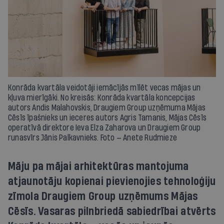
Konrāda kvartāla veidotāji iemācījās mīlēt vecas mājas un
kļuva mierīgāki. No kreisās: Konrāda kvartāla koncepcijas
autors Andis Malahovskis, Draugiem Group uzņēmuma Mājas
Cēsīs īpašnieks un ieceres autors Agris Tamanis, Mājas Cēsīs
operatīvā direktore Ieva Elza Zaharova un Draugiem Group
runasvīrs Jānis Palkavnieks. Foto — Anete Rudmieze
Māju pa mājai arhitektūras mantojuma
atjaunotāju kopienai pievienojies tehnoloģiju
zīmola Draugiem Group uzņēmums Mājas
Cēsīs. Vasaras pilnbriedā sabiedrībai atvērts