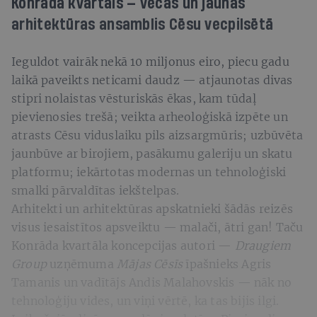
Konrāda kvartāls — vecās un jaunās
arhitektūras ansamblis Cēsu vecpilsētā
Ieguldot vairāk nekā 10 miljonus eiro, piecu gadu
laikā paveikts neticami daudz — atjaunotas divas
stipri nolaistas vēsturiskās ēkas, kam tūdaļ
pievienosies trešā; veikta arheoloģiskā izpēte un
atrasts Cēsu viduslaiku pils aizsargmūris; uzbūvēta
jaunbūve ar birojiem, pasākumu galeriju un skatu
platformu; iekārtotas modernas un tehnoloģiski
smalki pārvaldītas iekštelpas.
Arhitekti un arhitektūras apskatnieki šādās reizēs
visus iesaistītos apsveiktu — malači, ātri gan! Taču
Konrāda kvartāla koncepcijas autori —
Draugiem
Group
uzņēmuma
Mājas Cēsīs
īpašnieks Agris
Tamanis un vadītājs Andis Malahovskis — nāk no
tehnoloģiju vides, un viņi vērtē, ka tas bijis ilgi.