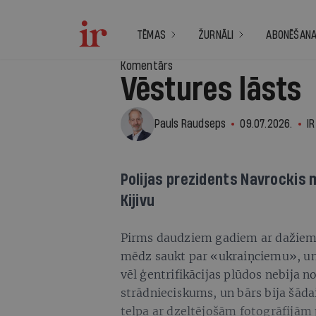
TĒMAS
ŽURNĀLI
ABONĒŠAN
Komentārs
Vēstures lāsts
Pauls Raudseps
09.07.2026.
IR
Polijas prezidents Navrockis 
Kijivu
4
Pirms daudziem gadiem ar dažiem
mēdz saukt par «ukraiņciemu», un
vēl ģentrifikācijas plūdos nebija n
strādnieciskums, un bārs bija šāda
telpa ar dzeltējošām fotogrāfijām p