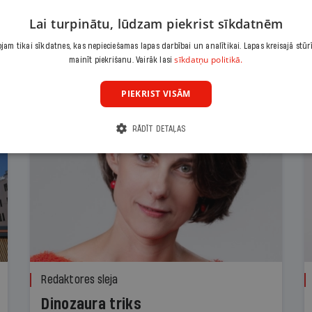
Lai turpinātu, lūdzam piekrist sīkdatnēm
am tikai sīkdatnes, kas nepieciešamas lapas darbībai un analītikai. Lapas kreisajā stūr
sīkdatņu politikā.
mainīt piekrišanu. Vairāk lasi
PIEKRIST VISĀM
RĀDĪT DETAĻAS
Redaktores sleja
Dinozaura triks