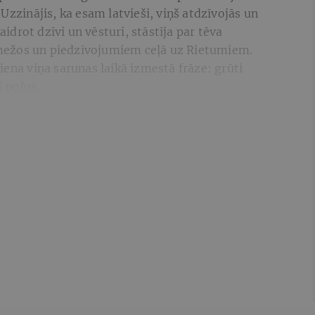
Uzzinājis, ka esam latvieši, viņš atdzīvojās un
drot dzīvi un vēsturi, stāstīja par tēva
mežos un piedzīvojumiem ceļā uz Rietumiem.
iena viņa sarunas laikā izmestā frāze: grūti
i poļus.