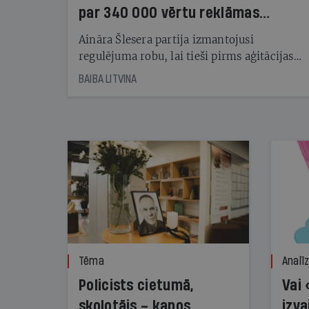
par 340 000 vērtu reklāmas
kampaņu
Aināra Šlesera partija izmantojusi
regulējuma robu, lai tieši pirms aģitācijas
starta izreklamētos par summu, kas
BAIBA LITVINA
pārsniedz trešdaļu no likumīgi atļautajiem
kampaņas tēriņiem. KNAB pārkāpumus
nekonstatē
Tēma
Analī
Policists cietumā,
Vai 
skolotājs – kapos.
izva