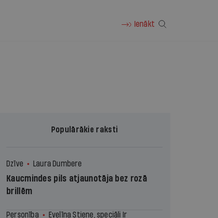
Ienākt
Populārākie raksti
Dzīve
Laura Dumbere
Kaucmindes pils atjaunotāja bez rozā
brillēm
Personība
Evelīna Stiene, speciāli Ir