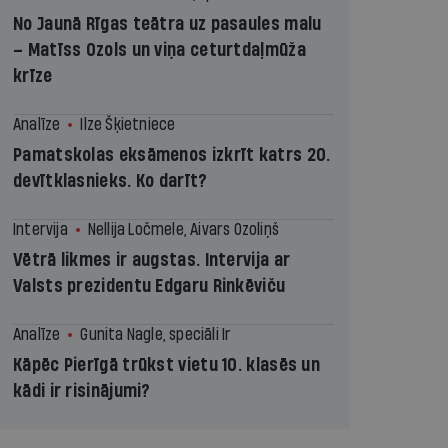
No Jaunā Rīgas teātra uz pasaules malu
– Matīss Ozols un viņa ceturtdaļmūža
krīze
Analīze
Ilze Šķietniece
Pamatskolas eksāmenos izkrīt katrs 20.
devītklasnieks. Ko darīt?
Intervija
Nellija Ločmele, Aivars Ozoliņš
Vētrā likmes ir augstas. Intervija ar
Valsts prezidentu Edgaru Rinkēviču
Analīze
Gunita Nagle, speciāli Ir
Kāpēc Pierīgā trūkst vietu 10. klasēs un
kādi ir risinājumi?