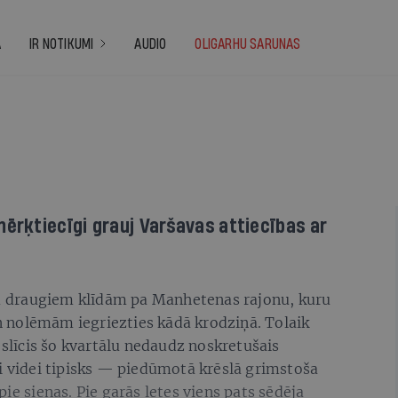
A
IR NOTIKUMI
AUDIO
OLIGARHU SARUNAS
mērķtiecīgi grauj Varšavas attiecības ar
 draugiem klīdām pa Manhetenas rajonu, kuru
 nolēmām iegriezties kādā krodziņā. Tolaik
oslīcis šo kvartālu nedaudz noskretušais
i videi tipisks — piedūmotā krēslā grimstoša
ie sienas. Pie garās letes viens pats sēdēja