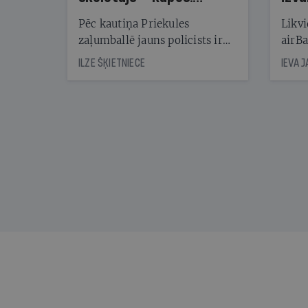
Reibuma cena Priekulē
Pēc kautiņa Priekules
Likvi
zaļumballē jauns policists ir
airBa
nonācis cietumā, bet
oblig
ILZE ŠĶIETNIECE
IEVA 
cienījams pedagogs — kapos.
šone
Tik traģiska ir izrādījusies
lemša
divu promiļu reibuma cena
draud
sama
kas j
pirm
augus