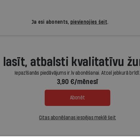
Ja esi abonents,
pievienojies šeit
.
 lasīt, atbalsti kvalitatīvu žu
Iepazīšanās piedāvājums ir.lv abonēšanai. Atcel jebkurā brīdī
3,90 €/mēnesī
Abonēt
Citas abonēšanas iespējas meklē šeit