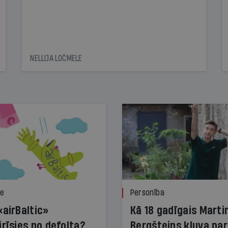
NELLIJA LOČMELE
ze
Personība
«airBaltic»
Kā 18 gadīgais Marti
irīsies no defolta?
Bergšteins kļuva par