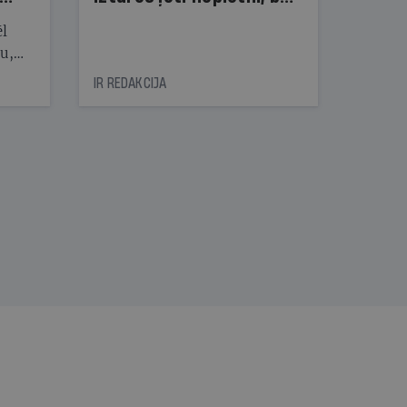
dzīve pret mani — ne!
ēl
ju,
icas
IR REDAKCIJA
tītāju
tēm
nāt
kad
v