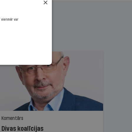
×
ī vienmēr var
Komentārs
Divas koalīcijas