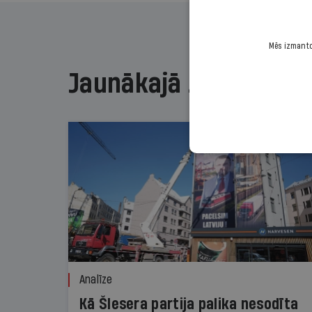
Mēs izmantoj
Jaunākajā žurnālā
Analīze
Kā Šlesera partija palika nesodīta