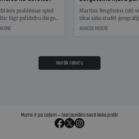
laika ziņu seju?
ditātes problēmas spiež
Martins Bergšteins (18) v
ltic lūgt palīdzību dārgo
tikai sāks studēt ģeogrāfi
āciju turētājiem, taču
bet viņa sacītajam jau uzt
JAKONE
AGNESE MEIERE
dēļ nebija kvoruma
tūkstošiem laika ziņu ska
nai. Vai lidsabiedrībai
Latvijā. Aiz dažām minū
 defolts, ja tā nespēs
televīzijas ēterā ir 11 gadi
ksāt augstos procentus,
uzcītīga darba, mammas
āpārskaita jau trīs dienas
atbalsts un drosme turpi
Vairāk rakstu
s nākamās sapulces
meteovērojumus arī tad, 
ta vidū?
šķiet, ka tie nevienam na
vajadzīgi
Mums ir pa ceļam — lasi jaunāko savā laika joslā!