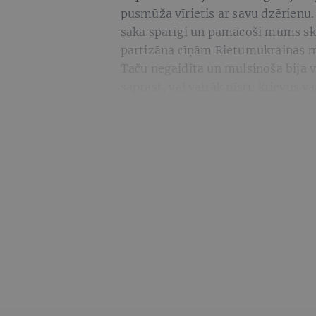
pusmūža vīrietis ar savu dzērienu. 
sāka sparīgi un pamācoši mums skai
partizāna cīņām Rietumukrainas 
Taču negaidīta un mulsinoša bija v
saprast, vai vairāk nīstu krievus va