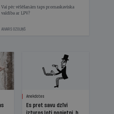
Vai pēc vēlēšanām taps promaskaviska
valdība ar LPV?
AIVARS OZOLIŅŠ
Anekdotes
ns
Es pret savu dzīvi
izturos ļoti nopietni, bet