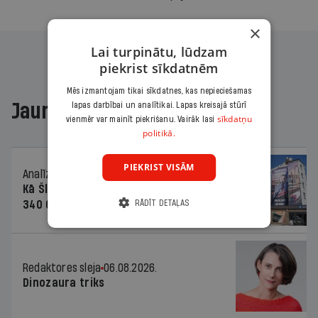
×
Lai turpinātu, lūdzam
piekrist sīkdatnēm
Mēs izmantojam tikai sīkdatnes, kas nepieciešamas
Jaunākajā žurnālā
lapas darbībai un analītikai. Lapas kreisajā stūrī
sīkdatņu
vienmēr var mainīt piekrišanu. Vairāk lasi
politikā.
PIEKRIST VISĀM
Analīze
06.08.2026.
Kā Šlesera partija palika nesodīta par
340 000 vērtu reklāmas kampaņu
RĀDĪT DETAĻAS
Redaktores sleja
06.08.2026.
Dinozaura triks