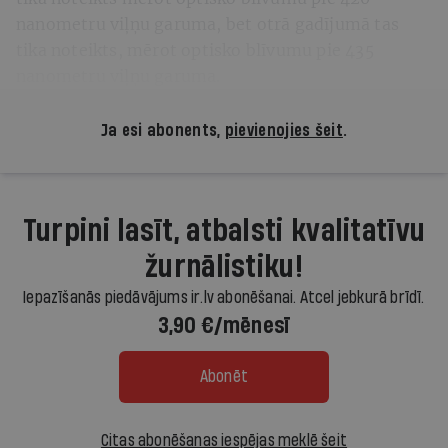
nanometru viļņu garuma, bet otrā gadījumā tas
tika noteikts, mērot optisko blīvumu pie 435
nanometru viļņu garuma.
Ja esi abonents,
pievienojies šeit
.
Turpini lasīt, atbalsti kvalitatīvu
žurnālistiku!
Iepazīšanās piedāvājums ir.lv abonēšanai. Atcel jebkurā brīdī.
3,90 €/mēnesī
Abonēt
Citas abonēšanas iespējas meklē šeit