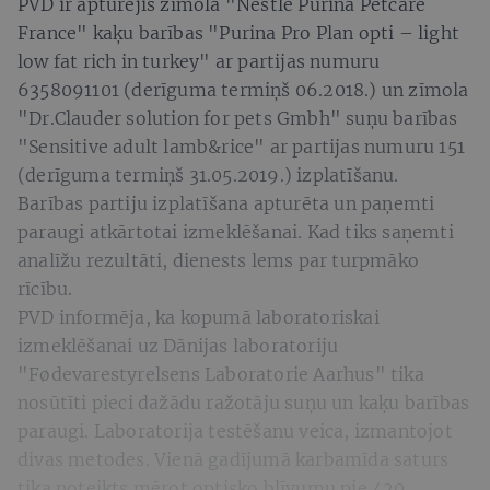
PVD ir apturējis zīmola "Nestle Purina Petcare
France" kaķu barības "Purina Pro Plan opti – light
low fat rich in turkey" ar partijas numuru
6358091101 (derīguma termiņš 06.2018.) un zīmola
"Dr.Clauder solution for pets Gmbh" suņu barības
"Sensitive adult lamb&rice" ar partijas numuru 151
(derīguma termiņš 31.05.2019.) izplatīšanu.
Barības partiju izplatīšana apturēta un paņemti
paraugi atkārtotai izmeklēšanai. Kad tiks saņemti
analīžu rezultāti, dienests lems par turpmāko
rīcību.
PVD informēja, ka kopumā laboratoriskai
izmeklēšanai uz Dānijas laboratoriju
"Fødevarestyrelsens Laboratorie Aarhus" tika
nosūtīti pieci dažādu ražotāju suņu un kaķu barības
paraugi. Laboratorija testēšanu veica, izmantojot
divas metodes. Vienā gadījumā karbamīda saturs
tika noteikts mērot optisko blīvumu pie 420