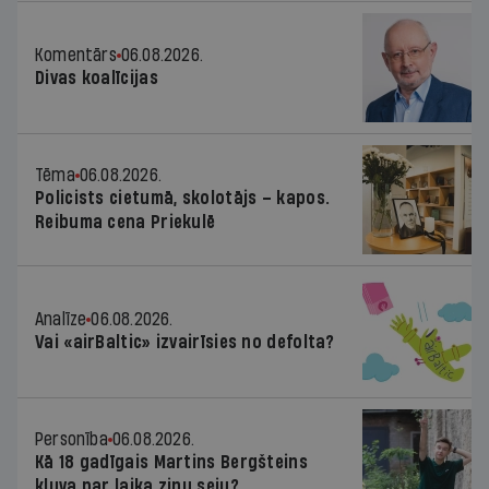
Komentārs
06.08.2026.
Divas koalīcijas
Tēma
06.08.2026.
Policists cietumā, skolotājs – kapos.
Reibuma cena Priekulē
Analīze
06.08.2026.
Vai «airBaltic» izvairīsies no defolta?
Personība
06.08.2026.
Kā 18 gadīgais Martins Bergšteins
kļuva par laika ziņu seju?