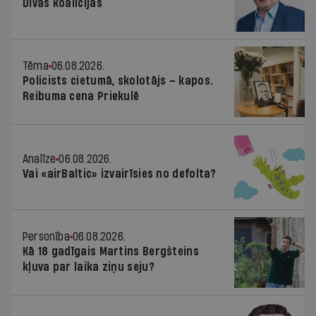
Divas koalīcijas
Tēma
06.08.2026.
Policists cietumā, skolotājs – kapos.
Reibuma cena Priekulē
Analīze
06.08.2026.
Vai «airBaltic» izvairīsies no defolta?
Personība
06.08.2026.
Kā 18 gadīgais Martins Bergšteins
kļuva par laika ziņu seju?