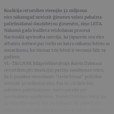
Koalīcija ceturtdien vienojās 32 miljonus
eiro nākamgad novirzīt ģimenes valsts pabalsta
palielināšanai daudzbērnu ģimenēm, ziņo LETA.
Nākamā gada budžeta veidošanas procesā
Nacionālā apvienība uzstāja, ka jāparedz 100 eiro
atbalsts mēnesī par trešo un katru nākamo bērnu ar
nosacījumu, ka vismaz trīs bērni ir vecumā līdz 19
gadiem.
VL-TB/LNNK līdzpriekšsēdētājs Raivis Dzintars
ceturtdien pēc koalīcijas partiju sanāksmes teica,
ka ir panākta vienošanās "trešā bērna" politikai
novirzīt 32 miljonus eiro. Par to, cil liels būs
pabalsta palielinājums, varēs pateikt pēc
precīzākiem aprēķiniem. Tomēr Dzintars teica, ka
šo līdzekļu varētu būt pietiekami, lai palielinātu
pabalstus līdz 100 eiro par trešo un katru nākamo