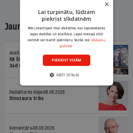
×
Lai turpinātu, lūdzam
piekrist sīkdatnēm
Jaunākajā žurnālā
Mēs izmantojam tikai sīkdatnes, kas nepieciešamas
lapas darbībai un analītikai. Lapas kreisajā stūrī
sīkdatņu
vienmēr var mainīt piekrišanu. Vairāk lasi
politikā.
Analīze
06.08.2026.
Kā Šlesera partija palika nesodīta par
PIEKRIST VISĀM
340 000 vērtu reklāmas kampaņu
RĀDĪT DETAĻAS
Redaktores sleja
06.08.2026.
Dinozaura triks
Komentārs
06.08.2026.