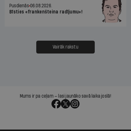
Pusdienās
06.08.2026.
Bīsties «frankenšteina radījumu»!
Vairāk rakstu
Mums ir pa ceļam — lasi jaunāko savā laika joslā!