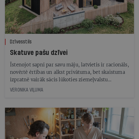
Dzīvesstils
Skatuve pašu dzīvei
Īstenojot sapni par savu māju, latvietis ir racionāls,
novērtē ērtības un alkst privātuma, bet skaistuma
izpratnē vairāk sācis lūkoties ziemeļvalstu
virzienā. Kādas ir pasūtītāju vēlmes un iespējas,
VERONIKA VIĻUMA
komentē apbalvotu māju arhitekti