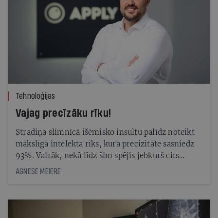
Tehnoloģijas
Vajag precīzāku rīku!
Stradiņa slimnīcā išēmisko insultu palīdz noteikt
mākslīgā intelekta rīks, kura precizitāte sasniedz
93%. Vairāk, nekā līdz šim spējis jebkurš cits
līdzvērtīgs risinājums
AGNESE MEIERE