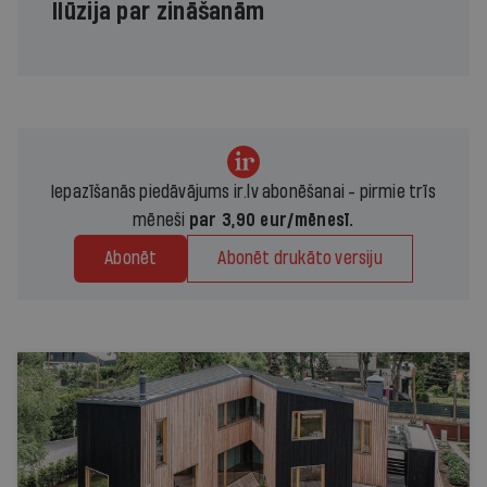
Ilūzija par zināšanām
Iepazīšanās piedāvājums ir.lv abonēšanai - pirmie trīs
mēneši
par 3,90 eur/mēnesī.
Abonēt
Abonēt drukāto versiju