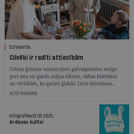
Dzīvesstils
Cilvēki ir radīti attiecībām
Celmu ģimene nomainījusi galvaspilsētas steigu
pret īstu un gardu mājas ēdienu, dabas klātbūtni
un vērtībām, ko gatavi glabāt. Lēnā dzīvošana
ir aktuāla 2025. gada tendence
ALISE MARKĀNE
Infografika
13.05.2025.
Ardievas kulītei