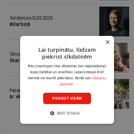
Tendences
13.05.2025.
#darbiņā
×
Lai turpinātu, lūdzam
Tēma
13.05.2025.
piekrist sīkdatnēm
Skarbie lēmumi
Mēs izmantojam tikai sīkdatnes, kas nepieciešamas
lapas darbībai un analītikai. Lapas kreisajā stūrī
sīkdatņu
vienmēr var mainīt piekrišanu. Vairāk lasi
politikā.
Pasaulē
13.05.2025.
Ar vēsu galvu
PIEKRIST VISĀM
RĀDĪT DETAĻAS