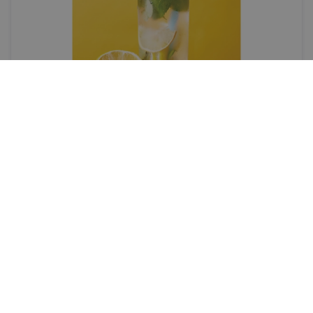
Labsajūta
Dzersim, bet neapreibsim
Piecas vienkāršas bezalkoholisku kokteiļu receptes
dažādām gaumēm
EVELĪNA STIENE, SPECIĀLI IR