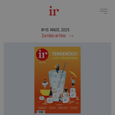
IR - 13. maijs, 2025
IR
13. MAIJS, 2025
Žurnālu arhīvs