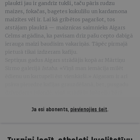
plaukti jau ir gandrīz tukši, taču pāris rudzu
maizes, fokačas, bagetes kukulīšu un kardamona
maizītes vēl ir. Lai kā gribētos pagaršot, tos
atstājam plauktā — maiznīcas saimnieks Aigars
Celms atgādina, ka pavisam drīz pašu cepto dabīgā
ierauga maizi baudīsim vakariņās. Tāpēc pirmajā
pieturā tikai izdzeram kafiju.
Septiņus gadus Aigars strādājis kopā ar Mārtiņu
Sirmo galerijā
Istaba.
«Viņš man iemācīja mīlēt
ēdienu un kartupeli ēst vienkārši.» Aigaram ir arī
prāva pieredze kafijas grauzdēšanā, bet, pusgadu
dzīvodams Islandē, viņš strādājis kokteiļu bārā.
Ja esi abonents,
pievienojies šeit
.