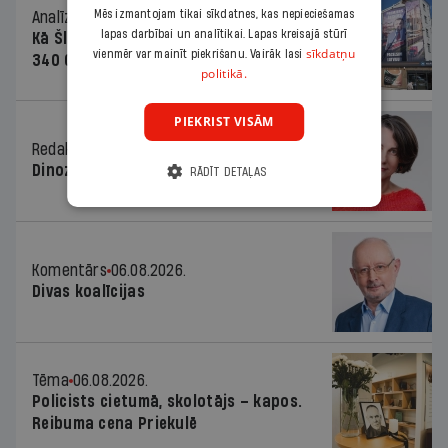
Mēs izmantojam tikai sīkdatnes, kas nepieciešamas
Analīze
06.08.2026.
lapas darbībai un analītikai. Lapas kreisajā stūrī
Kā Šlesera partija palika nesodīta par
sīkdatņu
vienmēr var mainīt piekrišanu. Vairāk lasi
340 000 vērtu reklāmas kampaņu
politikā.
PIEKRIST VISĀM
Redaktores sleja
06.08.2026.
Dinozaura triks
RĀDĪT DETAĻAS
Komentārs
06.08.2026.
Divas koalīcijas
Tēma
06.08.2026.
Policists cietumā, skolotājs – kapos.
Reibuma cena Priekulē