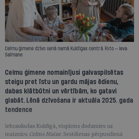
Celmu ģimene dzīvo senā namā Kuldīgas centrā. Foto — Ieva
Salmane
Celmu ģimene nomainījusi galvaspilsētas
steigu pret īstu un gardu mājas ēdienu,
dabas klātbūtni un vērtībām, ko gatavi
glabāt. Lēnā dzīvošana ir aktuāla 2025. gada
tendence
Iebraukušas Kuldīgā, vispirms dodamies uz
maiznīcu
Celms Maize.
Sestdienas pēcpusdienā