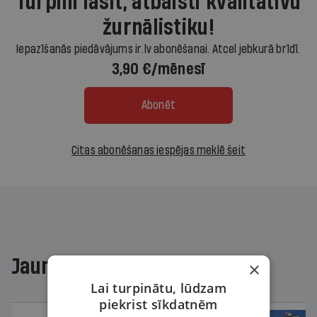
Turpini lasīt, atbalsti kvalitatīvu
žurnālistiku!
Iepazīšanās piedāvājums ir.lv abonēšanai. Atcel jebkurā brīdī.
3,90 €/mēnesī
Abonēt
Citas abonēšanas iespējas meklē šeit
Jaunākajā žurnālā
×
Lai turpinātu, lūdzam
piekrist sīkdatnēm