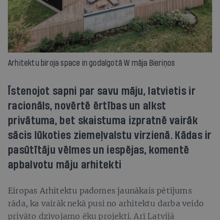
Arhitektu biroja space in godalgotā W māja Bieriņos
Īstenojot sapni par savu māju, latvietis ir
racionāls, novērtē ērtības un alkst
privātuma, bet skaistuma izpratnē vairāk
sācis lūkoties ziemeļvalstu virzienā. Kādas ir
pasūtītāju vēlmes un iespējas, komentē
apbalvotu māju arhitekti
Eiropas Arhitektu padomes jaunākais pētījums
rāda, ka vairāk nekā pusi no arhitektu darba veido
privāto dzīvojamo ēku projekti. Arī Latvijā