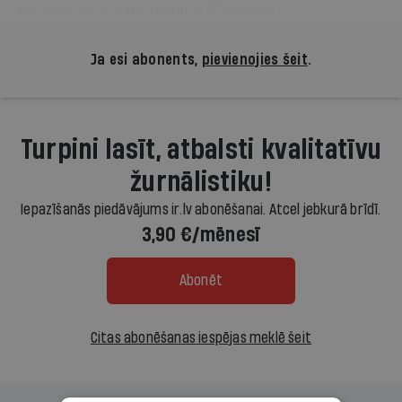
arhitektūru divām jaunām ģimenēm.
Ja esi abonents,
pievienojies šeit
.
Turpini lasīt, atbalsti kvalitatīvu
žurnālistiku!
Iepazīšanās piedāvājums ir.lv abonēšanai. Atcel jebkurā brīdī.
3,90 €/mēnesī
Abonēt
Citas abonēšanas iespējas meklē šeit