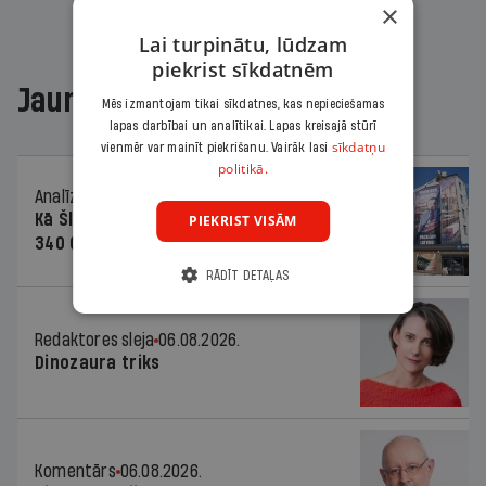
×
Lai turpinātu, lūdzam
piekrist sīkdatnēm
Jaunākajā žurnālā
Mēs izmantojam tikai sīkdatnes, kas nepieciešamas
lapas darbībai un analītikai. Lapas kreisajā stūrī
sīkdatņu
vienmēr var mainīt piekrišanu. Vairāk lasi
politikā.
Analīze
06.08.2026.
Kā Šlesera partija palika nesodīta par
PIEKRIST VISĀM
340 000 vērtu reklāmas kampaņu
RĀDĪT DETAĻAS
Redaktores sleja
06.08.2026.
Dinozaura triks
Komentārs
06.08.2026.