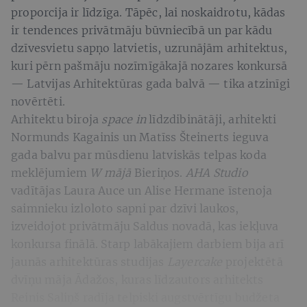
proporcija ir līdzīga. Tāpēc, lai noskaidrotu, kādas
ir tendences privātmāju būvniecībā un par kādu
dzīvesvietu sapņo latvietis, uzrunājām arhitektus,
kuri pērn pašmāju nozīmīgākajā nozares konkursā
— Latvijas Arhitektūras gada balvā — tika atzinīgi
novērtēti.
Arhitektu biroja
space in
līdzdibinātāji, arhitekti
Normunds Kagainis un Matīss Šteinerts ieguva
gada balvu par mūsdienu latviskās telpas koda
meklējumiem
W mājā
Bieriņos.
AHA Studio
vadītājas Laura Auce un Alise Hermane īstenoja
saimnieku izloloto sapni par dzīvi laukos,
izveidojot privātmāju Saldus novadā, kas iekļuva
konkursa finālā. Starp labākajiem darbiem bija arī
jaunās arhitektūras studijas
Layercake
projektētā
dvīņu māja Ādažos, kuras līdzautors arhitekts
Reinis Saliņš radīja telpiski augstvērtīgu budžeta