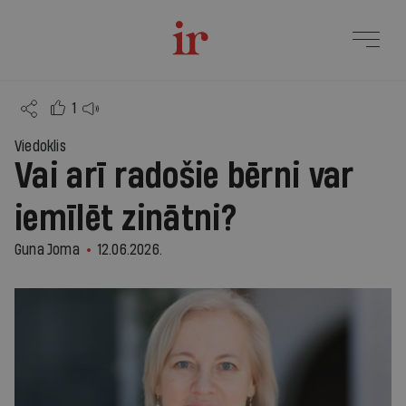
1
Viedoklis
Vai arī radošie bērni var
iemīlēt zinātni?
Guna Joma
12.06.2026.