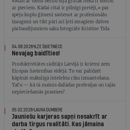
«Man ar vienu bērnu bija grūtāk nekā ir šobrīd
ar pieciem. Kādai citai ir pilnīgi pretēji,» par
spēju kuplu ģimeni savienot ar profesionālu
izaugsmi un tikt pāri arī ļoti smagiem dzīves
pārbaudījumiem saka fotogrāfe Kristīne Tīda
04.08.2026
ILZE ŠĶIETNIECE
Nevajag baidīties!
Produktivitātes rādītājs Latvijā ir krietni zem
Eiropas Savienības vidējā. To var palīdzēt
kāpināt mākslīgā intelekta rīku izmantošana.
Taču — kā tā mainīs dažādas profesijas un tajās
nepieciešamās prasmes?
05.02.2026
LAURA DUMBERE
Jauniešu karjeras sapņi nesakrīt ar
darba tirgus realitāti. Kas jāmaina