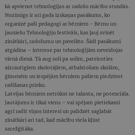
kā apvienot tehnoloģijas ar radošo mācību stundās.
Nozīmīgs ir arī gada izskaņas pasākums, ko
organizē paši pedagogi ar bērniem - Bērnu un
jauniešu Tehnoloģiju festivāls, kas ļauj svinēt
zinātkāri, radošumu un paveikto. Šādi pasākumi
atgādina – interese par tehnoloģijām neveidojas
vienā dienā. Tā aug soli pa solim, pateicoties
aizrautīgiem skolotājiem, atbalstošam skolām,
ģimenēm un iespējām bērniem pašiem piedzīvot
radīšanas prieku.
Latvijas bērniem netrūkst ne talanta, ne potenciāla.
Jautājums ir tikai viens – vai spējam pietiekami
agri radīt viņos interesi un palīdzēt saglabāt
zinātkāri arī tad, kad mācību viela kļūst
sarežģītāka.