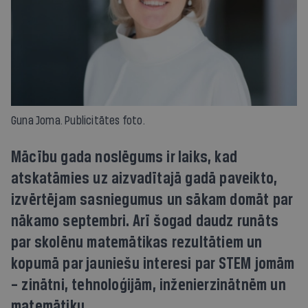
Guna Joma. Publicitātes foto.
Mācību gada noslēgums ir laiks, kad
atskatāmies uz aizvadītajā gadā paveikto,
izvērtējam sasniegumus un sākam domāt par
nākamo septembri. Arī šogad daudz runāts
par skolēnu matemātikas rezultātiem un
kopumā par jauniešu interesi par STEM jomām
– zinātni, tehnoloģijām, inženierzinātnēm un
matemātiku.