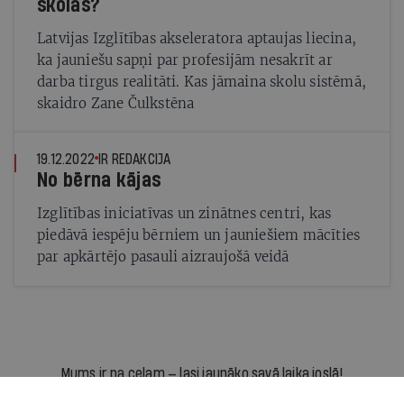
skolās?
Latvijas Izglītības akseleratora aptaujas liecina,
ka jauniešu sapņi par profesijām nesakrīt ar
darba tirgus realitāti. Kas jāmaina skolu sistēmā,
skaidro Zane Čulkstēna
19.12.2022
IR REDAKCIJA
No bērna kājas
Izglītības iniciatīvas un zinātnes centri, kas
piedāvā iespēju bērniem un jauniešiem mācīties
par apkārtējo pasauli aizraujošā veidā
Mums ir pa ceļam — lasi jaunāko savā laika joslā!