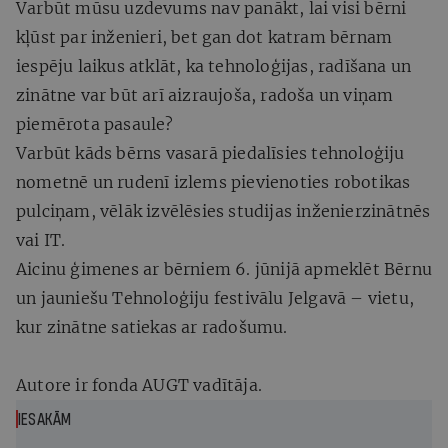
Varbūt mūsu uzdevums nav panākt, lai visi bērni
kļūst par inženieri, bet gan dot katram bērnam
iespēju laikus atklāt, ka tehnoloģijas, radīšana un
zinātne var būt arī aizraujoša, radoša un viņam
piemērota pasaule?
Varbūt kāds bērns vasarā piedalīsies tehnoloģiju
nometnē un rudenī izlems pievienoties robotikas
pulciņam, vēlāk izvēlēsies studijas inženierzinātnēs
vai IT.
Aicinu ģimenes ar bērniem 6. jūnijā apmeklēt Bērnu
un jauniešu Tehnoloģiju festivālu Jelgavā – vietu,
kur zinātne satiekas ar radošumu.
Autore ir fonda AUGT vadītāja.
IESAKĀM