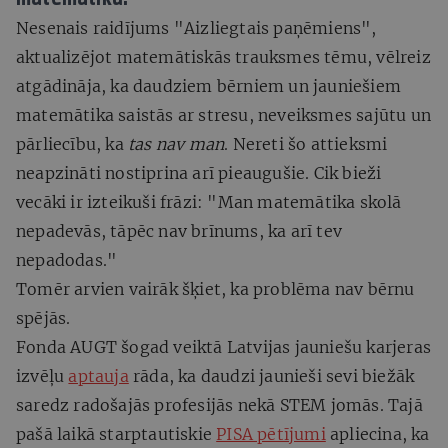
Nesenais raidījums "Aizliegtais paņēmiens",
aktualizējot matemātiskās trauksmes tēmu, vēlreiz
atgādināja, ka daudziem bērniem un jauniešiem
matemātika saistās ar stresu, neveiksmes sajūtu un
pārliecību, ka
tas nav man
. Nereti šo attieksmi
neapzināti nostiprina arī pieaugušie. Cik bieži
vecāki ir izteikuši frāzi: "Man matemātika skolā
nepadevās, tāpēc nav brīnums, ka arī tev
nepadodas."
Tomēr arvien vairāk šķiet, ka problēma nav bērnu
spējās.
Fonda AUGT šogad veiktā Latvijas jauniešu karjeras
izvēļu
aptauja
rāda, ka daudzi jaunieši sevi biežāk
saredz radošajās profesijās nekā STEM jomās. Tajā
pašā laikā starptautiskie
PISA pētījumi
apliecina, ka