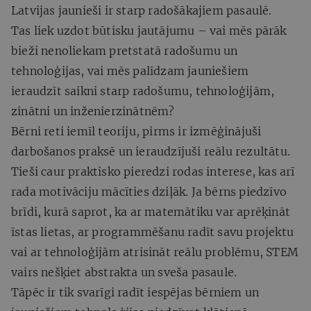
Latvijas jaunieši ir starp radošākajiem pasaulē.
Tas liek uzdot būtisku jautājumu – vai mēs pārāk
bieži nenoliekam pretstatā radošumu un
tehnoloģijas, vai mēs palīdzam jauniešiem
ieraudzīt saikni starp radošumu, tehnoloģijām,
zinātni un inženierzinātnēm?
Bērni reti iemīl teoriju, pirms ir izmēģinājuši
darbošanos praksē un ieraudzījuši reālu rezultātu.
Tieši caur praktisko pieredzi rodas interese, kas arī
rada motivāciju mācīties dziļāk. Ja bērns piedzīvo
brīdi, kurā saprot, ka ar matemātiku var aprēķināt
īstas lietas, ar programmēšanu radīt savu projektu
vai ar tehnoloģijām atrisināt reālu problēmu, STEM
vairs nešķiet abstrakta un sveša pasaule.
Tāpēc ir tik svarīgi radīt iespējas bērniem un