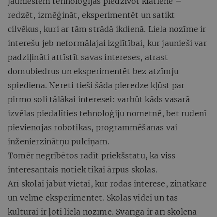
jauniešiem tehnoloģijas piedzīvot klātienē –
redzēt, izmēģināt, eksperimentēt un satikt
cilvēkus, kuri ar tām strādā ikdienā. Liela nozīme ir
interešu jeb neformālajai izglītībai, kur jaunieši var
padziļināti attīstīt savas intereses, atrast
domubiedrus un eksperimentēt bez atzīmju
spiediena. Nereti tieši šāda pieredze kļūst par
pirmo soli tālākai interesei: varbūt kāds vasarā
izvēlas piedalīties tehnoloģiju nometnē, bet rudenī
pievienojas robotikas, programmēšanas vai
inženierzinātņu pulciņam.
Tomēr negribētos radīt priekšstatu, ka viss
interesantais notiek tikai ārpus skolas.
Arī skolai jābūt vietai, kur rodas interese, zinātkāre
un vēlme eksperimentēt. Skolas videi un tās
kultūrai ir ļoti liela nozīme. Svarīga ir arī skolēna