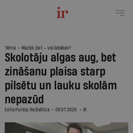
3
Tēma
Mazāk, bet — vai labākas?
Skolotāju algas aug, bet
zināšanu plaisa starp
pilsētu un lauku skolām
nepazūd
Evita Puriņa, Re:Baltica
09.07.2026.
IR