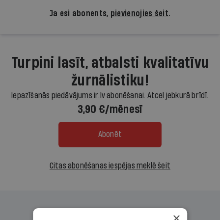
Ja esi abonents,
pievienojies šeit
.
Turpini lasīt, atbalsti kvalitatīvu
žurnālistiku!
Iepazīšanās piedāvājums ir.lv abonēšanai. Atcel jebkurā brīdī.
3,90 €/mēnesī
Abonēt
Citas abonēšanas iespējas meklē šeit
×