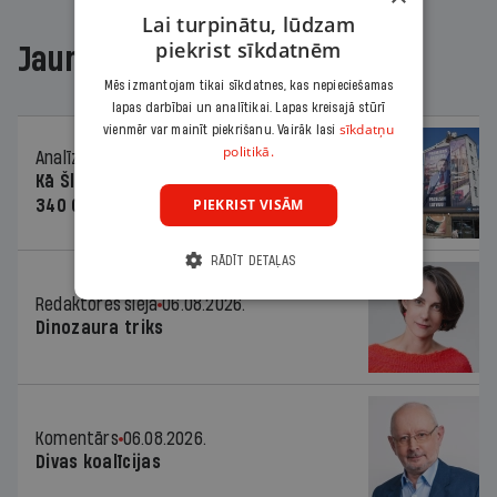
Lai turpinātu, lūdzam
piekrist sīkdatnēm
Jaunākajā žurnālā
Mēs izmantojam tikai sīkdatnes, kas nepieciešamas
lapas darbībai un analītikai. Lapas kreisajā stūrī
sīkdatņu
vienmēr var mainīt piekrišanu. Vairāk lasi
politikā.
Analīze
06.08.2026.
Kā Šlesera partija palika nesodīta par
PIEKRIST VISĀM
340 000 vērtu reklāmas kampaņu
RĀDĪT DETAĻAS
Redaktores sleja
06.08.2026.
Dinozaura triks
Komentārs
06.08.2026.
Divas koalīcijas