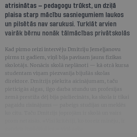
atrisinātas — pedagogu trūkst, un dziļā
plaisa starp mācību sasniegumiem laukos
un pilsētās nav sarukusi. Turklāt arvien
vairāk bērnu nonāk tālmācības privātskolās
Kad pirmo reizi intervēju Dmitriju Jemeļjanovu
pirms 11 gadiem, viņš bija pavisam jauns fizikas
skolotājs. Nonācis skolā neplānoti — kā otrā kursa
studentam viņam piezvanīja bijušās skolas
direktore. Dmitrijs piekrita aicinājumam, taču
pieticīgās algas, ilgo darba stundu un profesijas
zemā prestiža dēļ bija pārliecināts, ka skola ir tikai
pagaidu risinājums — pabeigs studijas un meklēs
ko citu. Taču Dmitrijs joprojām ir skolā un vairs
prom netaisās. «Visi kritēriji, ko toreiz minēju, ir
gandrīz izpildījušies,» viņš saka.