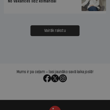
No vakances līdz komandai
Vairāk rakstu
Mums ir pa ceļam — lasi jaunāko savā laika joslā!