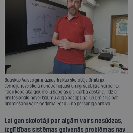
Bauskas Valsts ģimnāzijas fizikas skolotājs Dmitrijs
Jemeļjanovs skolā nonāca nejauši un ilgi šaubījās, vai paliks.
Taču kāpa atalgojums, uzlabojās citi darba apstākļi, līdz ar
profesionālo novērtējumu auga pašapziņa, un Dmitrijs par
promiešanu vairs nedomā. Foto — no personīgā arhīva
Lai gan skolotāji par algām vairs nesūdzas,
izglītības sistēmas galvenās problēmas nav