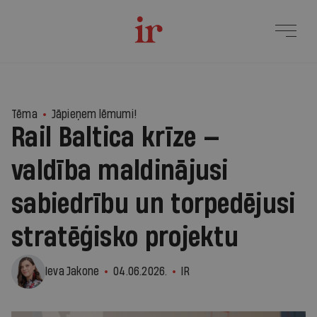
8
Tēma
Jāpieņem lēmumi!
Rail Baltica krīze —
valdība maldinājusi
sabiedrību un torpedējusi
stratēģisko projektu
Ieva Jakone
04.06.2026.
IR