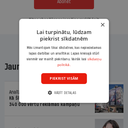
Abonēt
Citas abonēšanas iespējas meklē šeit
×
Lai turpinātu, lūdzam
piekrist sīkdatnēm
Mēs izmantojam tikai sīkdatnes, kas nepieciešamas
lapas darbībai un analītikai. Lapas kreisajā stūrī
sīkdatņu
vienmēr var mainīt piekrišanu. Vairāk lasi
politikā.
Jaunākajā žurnālā
PIEKRIST VISĀM
Analīze
06.08.2026.
RĀDĪT DETAĻAS
Kā Šlesera partija palika nesodīta par
340 000 vērtu reklāmas kampaņu