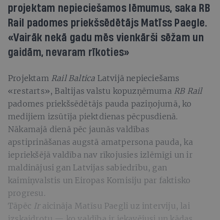
projektam nepieciešamos lēmumus, saka RB
Rail padomes priekšsēdētājs Matīss Paegle.
«Vairāk nekā gadu mēs vienkārši sēžam un
gaidām, nevaram rīkoties»
Projektam
Rail Baltica
Latvijā nepieciešams
«restarts», Baltijas valstu kopuzņēmuma
RB Rail
padomes priekšsēdētājs pauda paziņojumā, ko
medijiem izsūtīja piektdienas pēcpusdienā.
Nākamajā dienā pēc jaunās valdības
apstiprināšanas augstā amatpersona pauda, ka
iepriekšējā valdība nav rīkojusies izlēmīgi un ir
maldinājusi gan Latvijas sabiedrību, gan
kaimiņvalstis un Eiropas Komisiju par faktisko
progresu.
Tāpēc
Ir
aicināja Matīsu Paegli uz interviju, lai
izskaidrotu — ko valdība ir iekavējusi un kādas