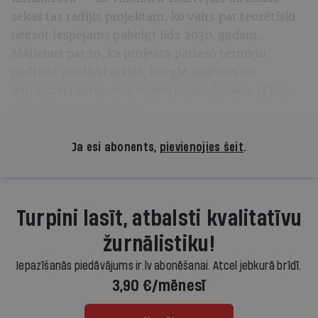
sekas tas radījis projektam, ko vairs pat teorētiski
neesot iespējams pabeigt līdz 2030. gadam.
Mājienus par to, ka projekta patieso termiņu
nedrīkst publiski atklāt, Paegle saņēmis no
iepriekšējā satiksmes ministra Ata Švinkas (
Pro
).
Politiķis gan to noliedz.
Ja esi abonents,
pievienojies šeit
.
Turpini lasīt, atbalsti kvalitatīvu
žurnālistiku!
Iepazīšanās piedāvājums ir.lv abonēšanai. Atcel jebkurā brīdī.
3,90 €/mēnesī