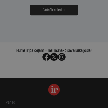
Vairāk rakstu
Mums ir pa ceļam — lasi jaunāko savā laika joslā!
Par IR