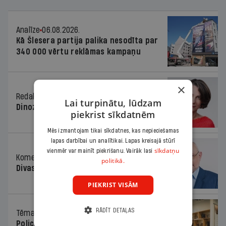
Analīze
06.08.2026.
Kā Šlesera partija palika nesodīta par
340 000 vērtu reklāmas kampaņu
×
Redaktores sleja
06.08.2026.
Lai turpinātu, lūdzam
Dinozaura triks
piekrist sīkdatnēm
Mēs izmantojam tikai sīkdatnes, kas nepieciešamas
lapas darbībai un analītikai. Lapas kreisajā stūrī
sīkdatņu
vienmēr var mainīt piekrišanu. Vairāk lasi
Komentārs
06.08.2026.
politikā.
Divas koalīcijas
PIEKRIST VISĀM
RĀDĪT DETAĻAS
Tēma
06.08.2026.
Policists cietumā, skolotājs – kapos.