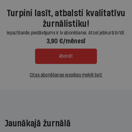
Turpini lasīt, atbalsti kvalitatīvu
žurnālistiku!
Iepazīšanās piedāvājums ir.lv abonēšanai. Atcel jebkurā brīdī.
3,90 €/mēnesī
Abonēt
Citas abonēšanas iespējas meklē šeit
Jaunākajā žurnālā