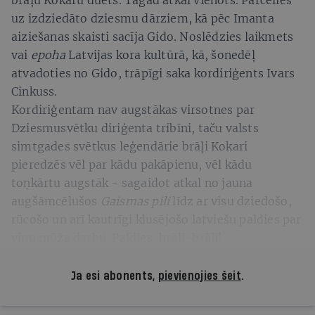
brāļu Kokaru duets. Tagad atkal vienots. Pārcēlies
uz izdziedāto dziesmu dārziem, kā pēc Imanta
aiziešanas skaisti sacīja Gido. Noslēdzies laikmets
vai
epoha
Latvijas kora kultūrā, kā, šonedēļ
atvadoties no Gido, trāpīgi saka kordiriģents Ivars
Cinkuss.
Kordiriģentam nav augstākas virsotnes par
Dziesmusvētku diriģenta tribīni, taču valsts
simtgades svētkus leģendārie brāļi Kokari
pieredzēs vēl par kādu pakāpienu, vēl kādu
toņkārtu augstāk - sagaidot atkal no jauna
augšāmcēlušos
Gaismas pili
līdz ar visu dziedošo,
rūcošo un arī kautrīgi klusējošo latviešu paldies par
viņu mūža darbu. Paldies, brāli-brāli!
Ja esi abonents,
pievienojies šeit
.