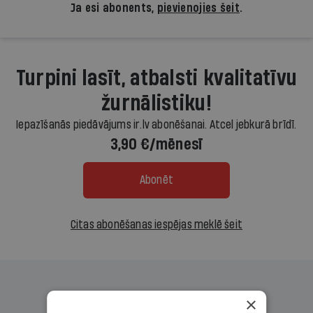
Ja esi abonents,
pievienojies šeit
.
Turpini lasīt, atbalsti kvalitatīvu
žurnālistiku!
Iepazīšanās piedāvājums ir.lv abonēšanai. Atcel jebkurā brīdī.
3,90 €/mēnesī
Abonēt
Citas abonēšanas iespējas meklē šeit
×