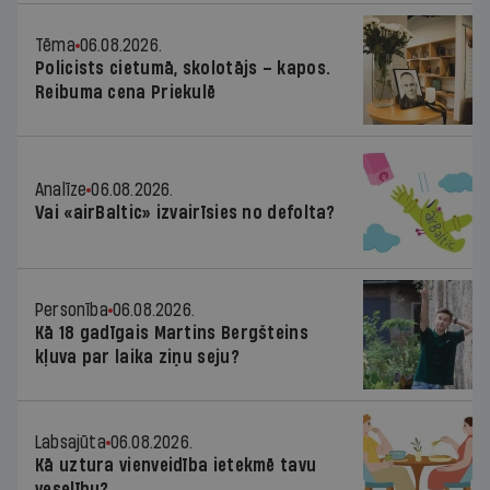
Tēma
06.08.2026.
Policists cietumā, skolotājs – kapos.
Reibuma cena Priekulē
Analīze
06.08.2026.
Vai «airBaltic» izvairīsies no defolta?
Personība
06.08.2026.
Kā 18 gadīgais Martins Bergšteins
kļuva par laika ziņu seju?
Labsajūta
06.08.2026.
Kā uztura vienveidība ietekmē tavu
veselību?