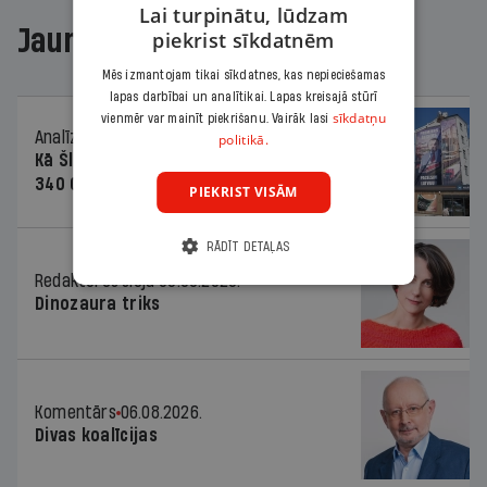
Lai turpinātu, lūdzam
Jaunākajā žurnālā
piekrist sīkdatnēm
Mēs izmantojam tikai sīkdatnes, kas nepieciešamas
lapas darbībai un analītikai. Lapas kreisajā stūrī
sīkdatņu
vienmēr var mainīt piekrišanu. Vairāk lasi
Analīze
06.08.2026.
politikā.
Kā Šlesera partija palika nesodīta par
340 000 vērtu reklāmas kampaņu
PIEKRIST VISĀM
RĀDĪT DETAĻAS
Redaktores sleja
06.08.2026.
Dinozaura triks
Komentārs
06.08.2026.
Divas koalīcijas