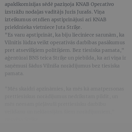
apakškomisijas sēdē paziņoja KNAB Operatīvo
izstrāžu nodaļas vadītājs Juris Jurašs. Viņa
izteikumus otrdien apstiprinājusi arī KNAB
priekšnieka vietniece Juta Strīķe.
"Es varu apstiprināt, ka biju lieciniece sarunām, ka
Vilnītis lūdza veikt operatīvās darbības pasākumus
pret atsevišķiem politiķiem. Bez tiesiska pamata,"
aģentūrai BNS teica Strīķe
un piebilda, ka arī viņa ir
saņēmusi šādus Vilnīša norādījumus bez tiesiska
pamata.
"Mēs skaidri apzināmies, ka mēs kā amatpersonas
prettiesiskus norādījumus nedrīkstam pildīt, un
mēs neesam pieļāvuši prettiesisku darbību
veikšanu un neklausījām šiem norādījumiem,"
uzsvēra Strīķe.