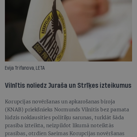
Evija Trifanova, LETA
Vilnītis noliedz Juraša un Strīķes izteikumus
Korupcijas novēršanas un apkarošanas biroja
(KNAB) priekšnieks Normunds Vilnītis bez pamata
lūdzis noklausīties politiķu sarunas, turklāt šāda
prasība izteikta, neizpildot likumā noteiktās
prasības, otrdien Saeimas Korupcijas novēršanas