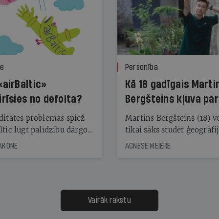
ze
Personība
«airBaltic»
Kā 18 gadīgais Marti
irīsies no defolta?
Bergšteins kļuva par
laika ziņu seju?
ditātes problēmas spiež
Martins Bergšteins (18) v
ltic lūgt palīdzību dārgo
tikai sāks studēt ģeogrāfi
āciju turētājiem, taču
bet viņa sacītajam jau uzt
JAKONE
AGNESE MEIERE
dēļ nebija kvoruma
tūkstošiem laika ziņu ska
nai. Vai lidsabiedrībai
Latvijā. Aiz dažām minū
 defolts, ja tā nespēs
televīzijas ēterā ir 11 gadi
ksāt augstos procentus,
uzcītīga darba, mammas
āpārskaita jau trīs dienas
atbalsts un drosme turpi
Vairāk rakstu
s nākamās sapulces
meteovērojumus arī tad, 