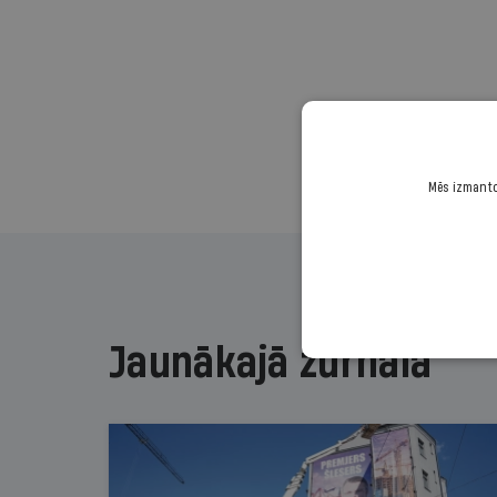
Mēs izmantoj
Jaunākajā žurnālā