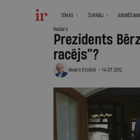
TĒMAS
ŽURNĀLI
ABONĒŠAN
Radars
Prezidents Bēr
racējs”?
Aivars Ozoliņš
14.07.2012.