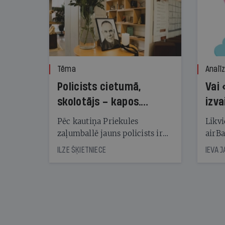
Tēma
Analī
Policists cietumā,
Vai 
skolotājs – kapos.
izva
Reibuma cena Priekulē
Pēc kautiņa Priekules
Likvi
zaļumballē jauns policists ir
airBa
nonācis cietumā, bet
oblig
ILZE ŠĶIETNIECE
IEVA 
cienījams pedagogs — kapos.
šone
Tik traģiska ir izrādījusies
lemša
divu promiļu reibuma cena
draud
sama
kas j
pirm