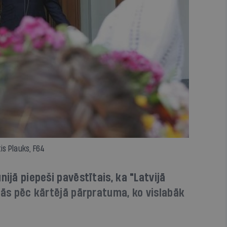
is Plauks, F64
nijā piepeši pavēstītais, ka "Latvijā
ījās pēc kārtējā pārpratuma, ko vislabāk