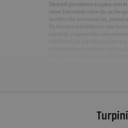
Diemžēl prezidents turpina uzstāt,
vienu hidroelektrostaciju uz Daug
izredžu tikt īstenotam kā, piemēr
Šis Bērziņa priekšlikums labi ilust
saprātīgi pragmatisks saimniecisku
redzējuma un gatavība spriest par 
pārdomāšanas palaikam vieš muļķī
turas, pat ja tas ne tikai rada pol
paša sadzīviski pragmatisko izprat
Turpini