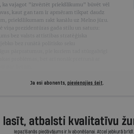
 ka vajagot "izvērtēt priekšlikumu" būvēt vēl
avas, kaut gan tam ir apmēram tikpat daudz
am, priekšlikumam rakt kanālu uz Melno jūru.
rē viņa prezidentūras gada stilu un saturu:
ms bez valsts attīstības stratēģiska
jebko bez runātā politisko seku
gus pārpratumus, pie kuriem tad stūrgalvīgi
itiskas problēmas, bet arī nonāk pretrunā ar
ni par lietām.
Ja esi abonents,
pievienojies šeit
.
 lasīt, atbalsti kvalitatīvu žu
Iepazīšanās piedāvājums ir.lv abonēšanai. Atcel jebkurā brīdī