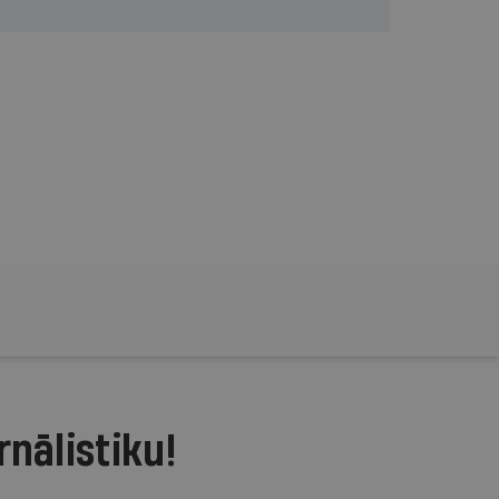
rnālistiku!
.