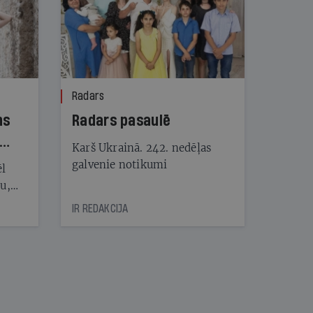
Radars
ns
Radars pasaulē
Karš Ukrainā. 242. nedēļas
galvenie notikumi
ēl
ju,
icas
IR REDAKCIJA
tītāju
tēm
nāt
kad