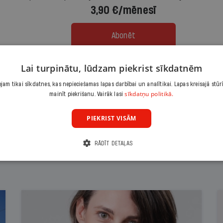
3,90 €/mēnesī
Abonēt
Lai turpinātu, lūdzam piekrist sīkdatnēm
Citas abonēšanas iespējas meklē šeit
am tikai sīkdatnes, kas nepieciešamas lapas darbībai un analītikai. Lapas kreisajā stūr
sīkdatņu politikā.
mainīt piekrišanu. Vairāk lasi
PIEKRIST VISĀM
RĀDĪT DETAĻAS