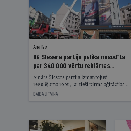
Analīze
Kā Šlesera partija palika nesodīta
par 340 000 vērtu reklāmas
kampaņu
Aināra Šlesera partija izmantojusi
regulējuma robu, lai tieši pirms aģitācijas
starta izreklamētos par summu, kas
BAIBA LITVINA
pārsniedz trešdaļu no likumīgi atļautajiem
kampaņas tēriņiem. KNAB pārkāpumus
nekonstatē