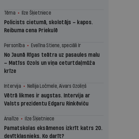
Tēma
Ilze Šķietniece
Policists cietumā, skolotājs – kapos.
Reibuma cena Priekulē
Personība
Evelīna Stiene, speciāli Ir
No Jaunā Rīgas teātra uz pasaules malu
– Matīss Ozols un viņa ceturtdaļmūža
krīze
Intervija
Nellija Ločmele, Aivars Ozoliņš
Vētrā likmes ir augstas. Intervija ar
Valsts prezidentu Edgaru Rinkēviču
Analīze
Ilze Šķietniece
Pamatskolas eksāmenos izkrīt katrs 20.
devītklasnieks. Ko darīt?