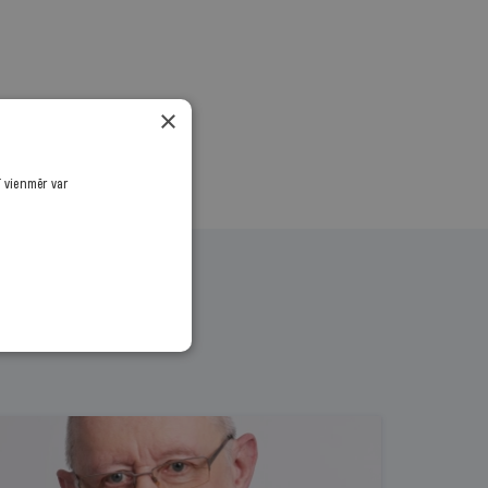
×
ī vienmēr var