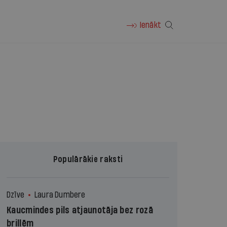
Ienākt
Populārākie raksti
Dzīve
Laura Dumbere
Kaucmindes pils atjaunotāja bez rozā
brillēm