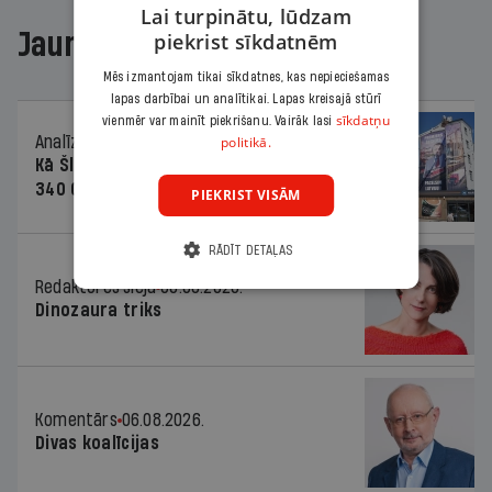
Lai turpinātu, lūdzam
Jaunākajā žurnālā
piekrist sīkdatnēm
Mēs izmantojam tikai sīkdatnes, kas nepieciešamas
lapas darbībai un analītikai. Lapas kreisajā stūrī
sīkdatņu
vienmēr var mainīt piekrišanu. Vairāk lasi
Analīze
06.08.2026.
politikā.
Kā Šlesera partija palika nesodīta par
340 000 vērtu reklāmas kampaņu
PIEKRIST VISĀM
RĀDĪT DETAĻAS
Redaktores sleja
06.08.2026.
Dinozaura triks
Komentārs
06.08.2026.
Divas koalīcijas