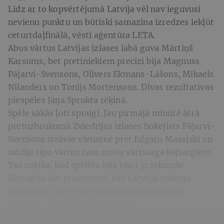
Līdz ar to kopvērtējumā Latvija vēl nav ieguvusi
nevienu punktu un būtiski samazina izredzes iekļūt
ceturtdaļfinālā, vēstī aģentūra LETA.
Abus vārtus Latvijas izlases labā guva Mārtiņš
Karsums, bet pretiniekiem precīzi bija Magnuss
Pājarvi-Svensons, Olivers Ekmans-Lāšons, Mīkaels
Nīlanders un Tonijs Mortensons. Divas rezultatīvas
piespēles Jāņa Sprukta rēķinā.
Spēle sākās ļoti spraigi. Jau pirmajā minūtē ātrā
pretuzbrukumā Zviedrijas izlases hokejists Pājarvi-
Svensons izrāvās vienatnē pret Edgaru Masaļski un
raidīja ripu vārtos caur mūsu vārtsarga kājsargiem.
Tas notika, kad spēlēta bija tikai 31 sekunde.
Nepagāja pat pusminūte, kad Latvijai izdevās
atspēlēties, jo no vārtu priekšas pēc Sprukta
piespēles precīzi meta Karsums.