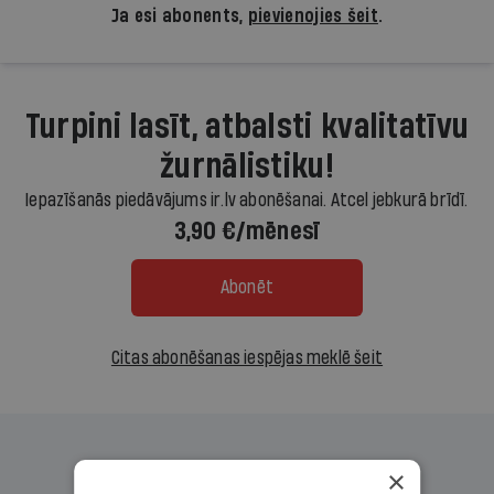
Ja esi abonents,
pievienojies šeit
.
Turpini lasīt, atbalsti kvalitatīvu
žurnālistiku!
Iepazīšanās piedāvājums ir.lv abonēšanai. Atcel jebkurā brīdī.
3,90 €/mēnesī
Abonēt
Citas abonēšanas iespējas meklē šeit
×