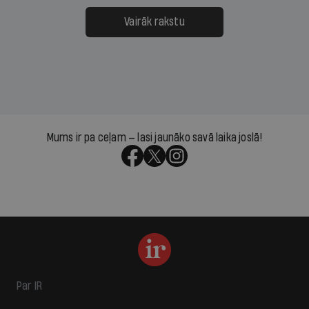
Vairāk rakstu
Mums ir pa ceļam — lasi jaunāko savā laika joslā!
Par IR