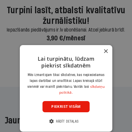
Turpini lasīt, atbalsti kvalitatīvu
žurnālistiku!
Iepazīšanās piedāvājums ir.lv abonēšanai. Atcel jebkurā brīdī.
3,90 €/mēnesī
×
Abonēt
Lai turpinātu, lūdzam
piekrist sīkdatnēm
Citas abonēšanas iespējas meklē šeit
Mēs izmantojam tikai sīkdatnes, kas nepieciešamas
lapas darbībai un analītikai. Lapas kreisajā stūrī
sīkdatņu
vienmēr var mainīt piekrišanu. Vairāk lasi
politikā.
PIEKRIST VISĀM
Jaunākajā žurnālā
RĀDĪT DETAĻAS