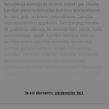
Saturiskajā koncepcijā ietverti temati par tālaika
Latvijas pamatiedzīvotāju kultūras ietekmēšanos
no vācu, poļu un krievu mentalitātes, Latvijas
sadrumstalotību apgabalos, Latvijas pagrimumu
18. gadsimta sākumā, ko izraisīja kari, mēris, bads,
dzimtbūšanas spaidi, Latvijas kultūras lēno un
sarežģījumiem pārpilno attīstību. Aprakstīta
Latvijas garīgās kultūras nozaru (literatūras,
mūzikas, tēlotājas mākslas) attīstība, atbilstoši
lēnai un komplicētai Latvijas ekonomikas
atlabšanai apskatīts "Bērensu aprindu" fenomens,
trāpīgi izklāstīti latviešu ticējumi un izpratne par
Dievu.
Ja esi abonents,
pievienojies šeit
.