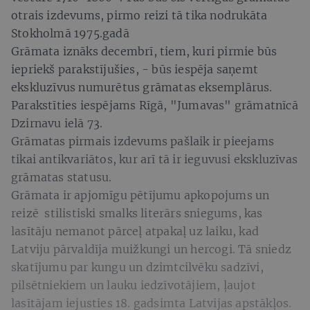
otrais izdevums, pirmo reizi tā tika nodrukāta
Stokholmā 1975.gadā
Grāmata iznāks decembrī, tiem, kuri pirmie būs
iepriekš parakstījušies, - būs iespēja saņemt
ekskluzīvus numurētus grāmatas eksemplārus.
Parakstīties iespējams Rīgā, "Jumavas" grāmatnīcā
Dzirnavu ielā 73.
Grāmatas pirmais izdevums pašlaik ir pieejams
tikai antikvariātos, kur arī tā ir ieguvusi ekskluzīvas
grāmatas statusu.
Grāmata ir apjomīgu pētījumu apkopojums un
reizē stilistiski smalks literārs sniegums, kas
lasītāju nemanot pārceļ atpakaļ uz laiku, kad
Latviju pārvaldīja muižkungi un hercogi. Tā sniedz
skatījumu par kungu un dzimtcilvēku sadzīvi,
pilsētniekiem un lauku iedzīvotājiem, ļaujot
lasītājam iejusties 18. gadsimta Latvijas apstākļos.