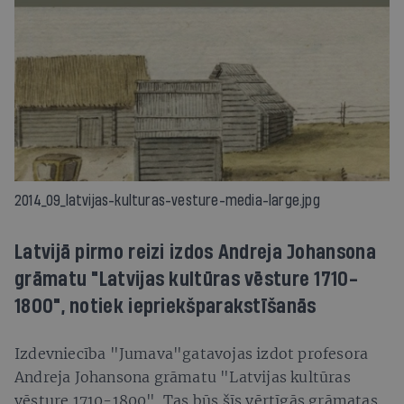
2014_09_latvijas-kulturas-vesture-media-large.jpg
Latvijā pirmo reizi izdos Andreja Johansona
grāmatu "Latvijas kultūras vēsture 1710-
1800", notiek iepriekšparakstīšanās
Izdevniecība "Jumava"gatavojas izdot profesora
Andreja Johansona grāmatu "Latvijas kultūras
vēsture 1710-1800". Tas būs šīs vērtīgās grāmatas