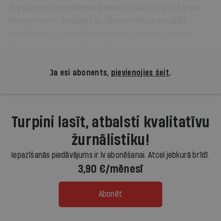
Zvejnieces pieteikuma pamatotību ietilpst tiesas
kompetencē. Saskaņā ar likumu tiesa noraida
pieteikumu, ja maksātnespējas pazīmes netiks
konstatētas," pauda uzņēmuma pārstāve.
Ja esi abonents,
pievienojies šeit
.
Turpini lasīt, atbalsti kvalitatīvu
žurnālistiku!
Iepazīšanās piedāvājums ir.lv abonēšanai. Atcel jebkurā brīdī.
3,90 €/mēnesī
Abonēt