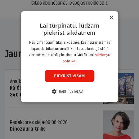
Citas abonēšanas iespējas meklē šeit
×
Lai turpinātu, lūdzam
piekrist sīkdatnēm
Mēs izmantojam tikai sīkdatnes, kas nepieciešamas
lapas darbībai un analītikai. Lapas kreisajā stūrī
Jaunākajā žurnālā
sīkdatņu
vienmēr var mainīt piekrišanu. Vairāk lasi
politikā.
PIEKRIST VISĀM
Analīze
06.08.2026.
Kā Šlesera partija palika nesodīta par
RĀDĪT DETAĻAS
340 000 vērtu reklāmas kampaņu
Redaktores sleja
06.08.2026.
Dinozaura triks