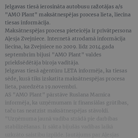
Jelgavas tiesā ierosināta autobusu ražotājas a/s
"AMO Plant" maksātnespējas procesa lieta, liecina
tiesas informācija.
Maksātnespējas procesa pieteicēja ir privātpersona
Aļesja Zvejniece. Internetā atrodamā informācija
liecina, ka Zvejniece no 2009. līdz 2014.gada
septembrim bijusi "AMO Plant" valdes
priekšsēdētāja biroja vadītāja.
Jelgavas tiesā aģentūru LETA informēja, ka tiesas
sēde, kurā tiks izskatīta maksātnespējas procesa
lieta, paredzēta 19.novembrī.
AS "AMO Plant" pārstāve Ruslana Marnica
informēja, ka uzņēmumam ir finansiālas grūtības,
taču tas neatzīst maksātnespējas stāvokli.
"Uzņēmuma jaunā vadība strādā pie darbības
stabilizēšanas. Ir sākta bijušās vadības laikā
uzkrāto saistību izpilde. Jautājums par Aļesjas