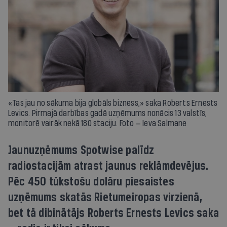
«Tas jau no sākuma bija globāls bizness,» saka Roberts Ernests
Levics. Pirmajā darbības gadā uzņēmums nonācis 13 valstīs,
monitorē vairāk nekā 180 staciju. Foto — Ieva Salmane
Jaunuzņēmums Spotwise palīdz
radiostacijām atrast jaunus reklāmdevējus.
Pēc 450 tūkstošu dolāru piesaistes
uzņēmums skatās Rietumeiropas virzienā,
bet tā dibinātājs Roberts Ernests Levics saka