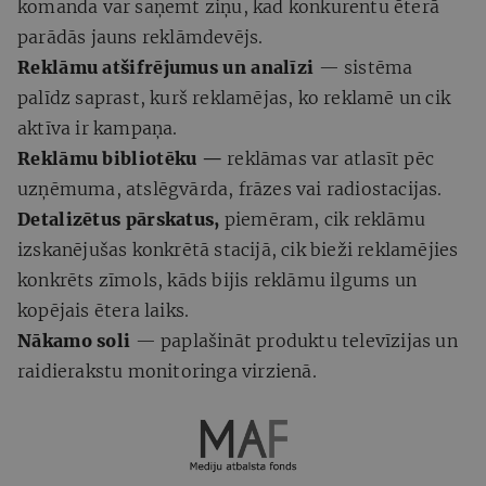
komanda var saņemt ziņu, kad konkurentu ēterā
parādās jauns reklāmdevējs.
Reklāmu atšifrējumus un analīzi
— sistēma
palīdz saprast, kurš reklamējas, ko reklamē un cik
aktīva ir kampaņa.
Reklāmu bibliotēku —
reklāmas var atlasīt pēc
uzņēmuma, atslēgvārda, frāzes vai radiostacijas.
Detalizētus pārskatus,
piemēram, cik reklāmu
izskanējušas konkrētā stacijā, cik bieži reklamējies
konkrēts zīmols, kāds bijis reklāmu ilgums un
kopējais ētera laiks.
Nākamo soli
— paplašināt produktu televīzijas un
raidierakstu monitoringa virzienā.