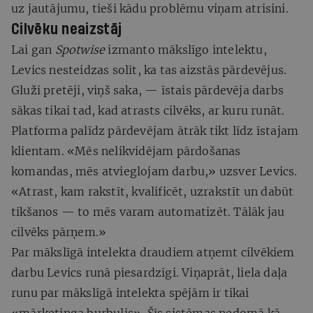
uz jautājumu, tieši kādu problēmu viņam atrisini.
Cilvēku neaizstāj
Lai gan
Spotwise
izmanto mākslīgo intelektu,
Levics nesteidzas solīt, ka tas aizstās pārdevējus.
Gluži pretēji, viņš saka, — īstais pārdevēja darbs
sākas tikai tad, kad atrasts cilvēks, ar kuru runāt.
Platforma palīdz pārdevējam ātrāk tikt līdz īstajam
klientam. «Mēs nelikvidējam pārdošanas
komandas, mēs atvieglojam darbu,» uzsver Levics.
«Atrast, kam rakstīt, kvalificēt, uzrakstīt un dabūt
tikšanos — to mēs varam automatizēt. Tālāk jau
cilvēks pārņem.»
Par mākslīgā intelekta draudiem atņemt cilvēkiem
darbu Levics runā piesardzīgi. Viņaprāt, liela daļa
runu par mākslīgā intelekta spējām ir tikai