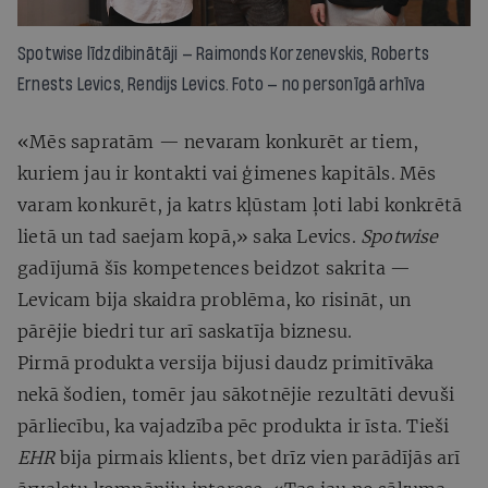
Spotwise līdzdibinātāji — Raimonds Korzenevskis, Roberts
Ernests Levics, Rendijs Levics.
Foto — no personīgā arhīva
«Mēs sapratām — nevaram konkurēt ar tiem,
kuriem jau ir kontakti vai ģimenes kapitāls. Mēs
varam konkurēt, ja katrs kļūstam ļoti labi konkrētā
lietā un tad saejam kopā,» saka Levics.
Spotwise
gadījumā šīs kompetences beidzot sakrita —
Levicam bija skaidra problēma, ko risināt, un
pārējie biedri tur arī saskatīja biznesu.
Pirmā produkta versija bijusi daudz primitīvāka
nekā šodien, tomēr jau sākotnējie rezultāti devuši
pārliecību, ka vajadzība pēc produkta ir īsta. Tieši
EHR
bija pirmais klients, bet drīz vien parādījās arī