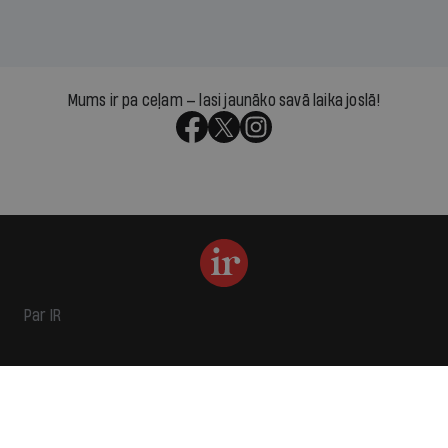
Mums ir pa ceļam — lasi jaunāko savā laika joslā!
Par IR
Manifests
Ētikas kodekss