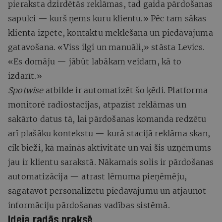
pieraksta dzirdētās reklāmas, tad gaida pārdošanas
sapulci — kurš ņems kuru klientu.» Pēc tam sākas
klienta izpēte, kontaktu meklēšana un piedāvājuma
gatavošana. «Viss ilgi un manuāli,» stāsta Levics.
«Es domāju — jābūt labākam veidam, kā to
izdarīt.»
Spotwise
atbilde ir automatizēt šo ķēdi. Platforma
monitorē radiostacijas, atpazīst reklāmas un
sakārto datus tā, lai pārdošanas komanda redzētu
arī plašāku kontekstu — kurā stacijā reklāma skan,
cik bieži, kā mainās aktivitāte un vai šis uzņēmums
jau ir klientu sarakstā. Nākamais solis ir pārdošanas
automatizācija — atrast lēmuma pieņēmēju,
sagatavot personalizētu piedāvājumu un atjaunot
informāciju pārdošanas vadības sistēmā.
Ideja radās praksē