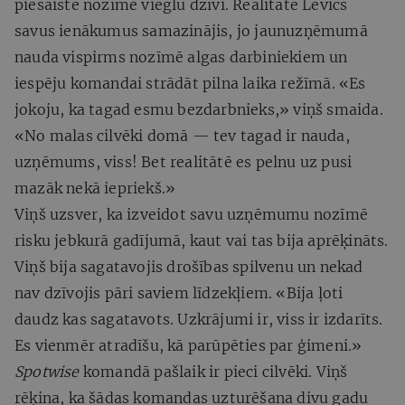
piesaiste nozīmē vieglu dzīvi. Realitātē Levics
savus ienākumus samazinājis, jo jaunuzņēmumā
nauda vispirms nozīmē algas darbiniekiem un
iespēju komandai strādāt pilna laika režīmā. «Es
jokoju, ka tagad esmu bezdarbnieks,» viņš smaida.
«No malas cilvēki domā — tev tagad ir nauda,
uzņēmums, viss! Bet realitātē es pelnu uz pusi
mazāk nekā iepriekš.»
Viņš uzsver, ka izveidot savu uzņēmumu nozīmē
risku jebkurā gadījumā, kaut vai tas bija aprēķināts.
Viņš bija sagatavojis drošības spilvenu un nekad
nav dzīvojis pāri saviem līdzekļiem. «Bija ļoti
daudz kas sagatavots. Uzkrājumi ir, viss ir izdarīts.
Es vienmēr atradīšu, kā parūpēties par ģimeni.»
Spotwise
komandā pašlaik ir pieci cilvēki. Viņš
rēķina, ka šādas komandas uzturēšana divu gadu