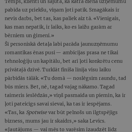
Temps, klienti un sajūta, ka katra diena uzņēmumu
pabīda uz priekšu, viņam ļoti patīk. Smagākais ir
nevis darbs, bet tas, kas paliek aiz tā. «Vienīgais,
kas man nepatīk, ir laiks, ko es laižu garām ar
bērniem un ģimeni.»
Šī personiskā detaļa labi parāda jaunuzņēmumu
romantikas ēnas pusi — ambīcijas prasa ne tikai
tehnoloģiju un kapitālu, bet arī ļoti konkrētu cenu
privātajā dzīvē. Turklāt finiša līnija visu laiku
pārbīdās tālāk. «Tu domā — noslēgsim raundu, tad
būs miers. Bet, nē, tagad vajag nākamo. Tagad
taimeris ieslēdzās,» viņš pasmaida un piemin, ka ir
ļoti pateicīgs savai sievai, ka tas ir iespējams.
«Tas, ka
Spotwise
var būt pelnošs un ilgtspējīgs
bizness, mums jau ir skaidrs,» saka Levics.
«Jautājums — vai mēs to varēsim izaudzēt līdz