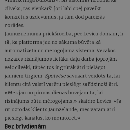
«mārketinga burbulis». Šīs sistēmas nedomā kā
cilvēks, tās vienkārši ļoti labi spēj paveikt
konkrētus uzdevumus, ja tām dod pareizās
norādes.
Jaunuzņēmuma priekšrocība, pēc Levica domām, ir
tā, ka platforma jau no sākuma būvēta kā
automatizēta un mērogojama sistēma. Vecākos
nozares risinājumos lielāku daļu darba joprojām
veic cilvēki, tāpēc tos ir grūtāk ātri pielāgot
jauniem tirgiem.
Spotwise
savukārt veidots tā, lai
klientu citā valstī varētu pieslēgt salīdzinoši ātri.
«Mēs jau no pirmās dienas būvējam tā, lai
risinājums būtu mērogojams,» skaidro Levics. «Ja
rīt uzrodas klients Jaunzēlandē, mēs varam ātri
pieslēgt kanālus, ko monitorēt.»
Bez brīvdienām