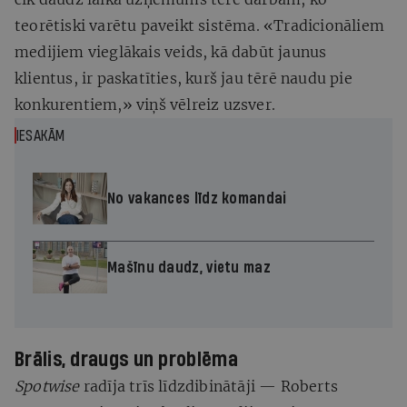
teorētiski varētu paveikt sistēma. «Tradicionāliem
medijiem vieglākais veids, kā dabūt jaunus
klientus, ir paskatīties, kurš jau tērē naudu pie
konkurentiem,» viņš vēlreiz uzsver.
IESAKĀM
No vakances līdz komandai
Mašīnu daudz, vietu maz
Brālis, draugs un problēma
Spotwise
radīja trīs līdzdibinātāji — Roberts