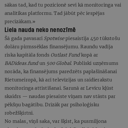
sākas tad, kad tu pozicionē sevi kā monitoringa vai
analītikas platformu. Tad jābūt pēc iespējas
precīzākam.»
Liela nauda neko nenozīmē
Šā gada pavasarī
Spotwise
piesaistīja 450 tūkstošu
dolāru pirmssēklas finansējumu. Raundu vadīja
riska kapitāla fonds
Outlast Fund
kopā ar
BADideas.fund
un
500 Global
. Publiski uzņēmums
norāda, ka finansējums paredzēts paplašināšanai
Rietumeiropā, kā arī televīzijas un raidierakstu
monitoringa attīstīšanai. Sarunā ar Levicu kļūst
skaidrs — naudas piesaiste viņam nav stāsts par
pēkšņu bagātību. Drīzāk par psiholoģisku
robežšķirtni.
No malas, viņš saka, var šķist, ka pusmiljona