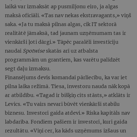
laikā var izmaksāt ap pusmiljonu eiro, ja algas
maksā oficiāli. «Tas nav nekas ekstravagants,» viņš
saka. «Ja tu maksā pilnas algas, cik IT sektorā
realitātē jāmaksā, tad jaunam uzņēmumam tas ir
vienkārši ļoti dārgi.» Tāpēc paralēli investīciju
naudai
Spotwise
skatās arī uz atbalsta
programmām un grantiem, kas varētu palīdzēt
segt daļu izmaksu.
Finansējums devis komandai pārliecību, ka var iet
pilna laika režīmā. Tiesa, investoru nauda nāk kopā
ar atbildību. «Tagad ir bišķiņ cits stāsts,» atklāts ir
Levics. «Tu vairs nevari būvēt vienkārši stabilu
biznesu. Investori gaida atdevi.» Riska kapitāls nav
labdarība. Fondiem pašiem ir investori, kuri gaida
rezultātu. «Viņi cer, ka kāds uzņēmums izšaus un