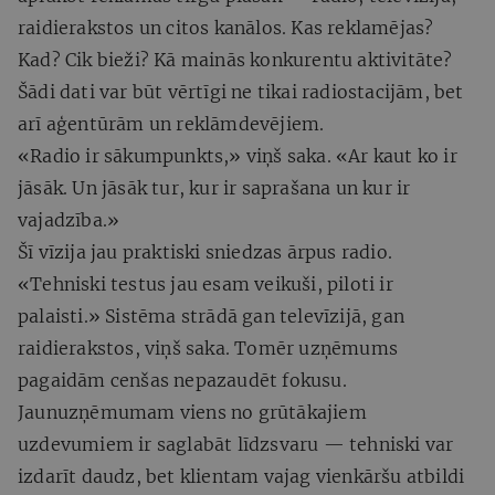
raidierakstos un citos kanālos. Kas reklamējas?
Kad? Cik bieži? Kā mainās konkurentu aktivitāte?
Šādi dati var būt vērtīgi ne tikai radiostacijām, bet
arī aģentūrām un reklāmdevējiem.
«Radio ir sākumpunkts,» viņš saka. «Ar kaut ko ir
jāsāk. Un jāsāk tur, kur ir saprašana un kur ir
vajadzība.»
Šī vīzija jau praktiski sniedzas ārpus radio.
«Tehniski testus jau esam veikuši, piloti ir
palaisti.» Sistēma strādā gan televīzijā, gan
raidierakstos, viņš saka. Tomēr uzņēmums
pagaidām cenšas nepazaudēt fokusu.
Jaunuzņēmumam viens no grūtākajiem
uzdevumiem ir saglabāt līdzsvaru — tehniski var
izdarīt daudz, bet klientam vajag vienkāršu atbildi