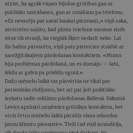
atzīst, ka agrāk viņam bijušas grūtības gan ar
publisku uzstāšanos, gan ar runāšanu pa telefonu.
«Es nevarēju pat savai bankai piezvanīt,» viņš saka,
atceroties sajūtu, kad pirms telefona sarunas sirds
sitas tik strauji, ka vieglāk šķiet nedarīt neko. Lai
šīs bailes pārvarētu, viņš pats pieteicies strādāt ar
sarežģītākajiem pārdošanas kontaktiem. «Mums
bija problēmas pārdošanā, un es domāju — labi,
lēkšu ar galvu pa priekšu ugunī.»
Dažu mēnešu laikā tas pārvērtās ne tikai par
personisku rūdījumu, bet arī par ļoti praktisku
ieskatu radio reklāmu pārdošanas ikdienā. Sākumā
Levics apzināti uzņēmies grūtākos kontaktus, bet
«trīs četru mēnešu laikā pārsitis visus rekordus
jaunu klientu piesaistē». Tieši tad viņš ieraudzīja,
cik daudz laika uzņēmums tērē darbam, ko