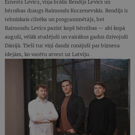
Ernests Levics, viņa brālis Rendijs Levics un
bērnības draugs Raimonds Korzenevskis. Rendijs ir
tehniskais cilvēks un programmētājs, bet
Raimondu Levics pazīst kopš bērnības — abi kopā
auguši, vēlāk studējuši un vairākus gadus dzīvojuši
Dānijā. Tieši tur viņi daudz runājuši par biznesa
idejām, ko varētu atvest uz Latviju.