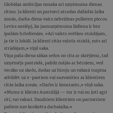
Globālas ambīcijas nosaka arī uzņēmuma dienas
ritmu. Ja klienti un partneri atrodas dažādās laika
zonās, darba diena vairs nebeidzas pulksten piecos.
Levics neslēpj, ka jaunuzņēmuma ikdiena ir bez
īpašām brīvdienām. «Arī valsts svētkos strādājam,
ja tie ir lokāli. Ja klienti citās valstīs strādā, mēs arī
strādājam,» viņš saka.
Viņa paša diena sākas sešos no rīta ar skrējienu, tad
uzņēmējs pastrādā, palīdz mājās ar bērniem, ved
vecāko uz skolu, dodas uz biroju un vakarā turpina
atbildēt uz e-pastiem vai sazvanīties ar klientiem
citās laika zonās. «Darbs ir konstants,» viņš saka.
«Mums ir klients Austrālijā — tur ir vai nu ļoti agri
rīti, vai vakari. Daudziem klientiem un partneriem
pašiem nav konkrēta darbalaika.»