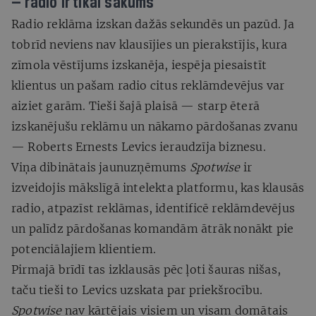
— radio ir tikai sākums
Radio reklāma izskan dažās sekundēs un pazūd. Ja
tobrīd neviens nav klausījies un pierakstījis, kura
zīmola vēstījums izskanēja, iespēja piesaistīt
klientus un pašam radio citus reklāmdevējus var
aiziet garām. Tieši šajā plaisā — starp ēterā
izskanējušu reklāmu un nākamo pārdošanas zvanu
— Roberts Ernests Levics ieraudzīja biznesu.
Viņa dibinātais jaunuzņēmums
Spotwise
ir
izveidojis mākslīgā intelekta platformu, kas klausās
radio, atpazīst reklāmas, identificē reklāmdevējus
un palīdz pārdošanas komandām ātrāk nonākt pie
potenciālajiem klientiem.
Pirmajā brīdī tas izklausās pēc ļoti šauras nišas,
taču tieši to Levics uzskata par priekšrocību.
Spotwise
nav kārtējais visiem un visam domātais