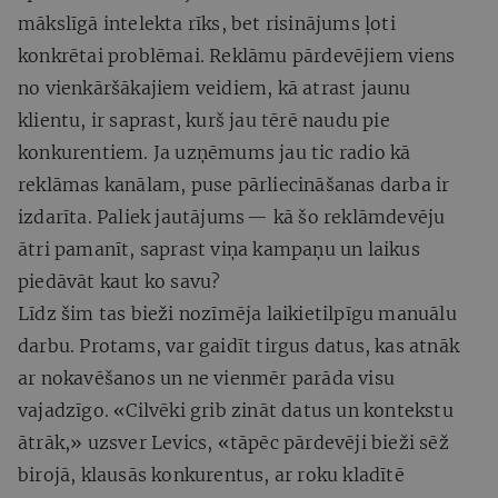
mākslīgā intelekta rīks, bet risinājums ļoti
konkrētai problēmai. Reklāmu pārdevējiem viens
no vienkāršākajiem veidiem, kā atrast jaunu
klientu, ir saprast, kurš jau tērē naudu pie
konkurentiem. Ja uzņēmums jau tic radio kā
reklāmas kanālam, puse pārliecināšanas darba ir
izdarīta. Paliek jautājums — kā šo reklāmdevēju
ātri pamanīt, saprast viņa kampaņu un laikus
piedāvāt kaut ko savu?
Līdz šim tas bieži nozīmēja laikietilpīgu manuālu
darbu. Protams, var gaidīt tirgus datus, kas atnāk
ar nokavēšanos un ne vienmēr parāda visu
vajadzīgo. «Cilvēki grib zināt datus un kontekstu
ātrāk,» uzsver Levics, «tāpēc pārdevēji bieži sēž
birojā, klausās konkurentus, ar roku kladītē