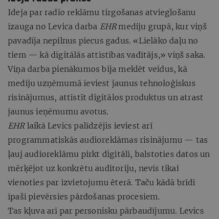
Ideja par radio reklāmu tirgošanas atvieglošanu
izauga no Levica darba
EHR
mediju grupā, kur viņš
pavadīja nepilnus piecus gadus. «Lielāko daļu no
tiem — kā digitālās attīstības vadītājs,» viņš saka.
Viņa darba pienākumos bija meklēt veidus, kā
mediju uzņēmumā ieviest jaunus tehnoloģiskus
risinājumus, attīstīt digitālos produktus un atrast
jaunus ieņēmumu avotus.
EHR
laikā Levics palīdzējis ieviest arī
programmatiskās audioreklāmas risinājumu — tas
ļauj audioreklāmu pirkt digitāli, balstoties datos un
mērķējot uz konkrētu auditoriju, nevis tikai
vienoties par izvietojumu ēterā. Taču kādā brīdī
īpaši pievērsies pārdošanas procesiem.
Tas kļuva arī par personisku pārbaudījumu. Levics