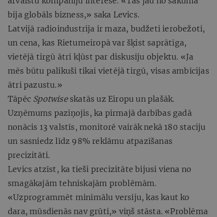
ārvalstu kompāniju interese. «Tas jau no sākuma
bija globāls bizness,» saka Levics.
Latvijā radioindustrija ir maza, budžeti ierobežoti,
un cena, kas Rietumeiropā var šķist saprātīga,
vietējā tirgū ātri kļūst par diskusiju objektu. «Ja
mēs būtu palikuši tikai vietējā tirgū, visas ambīcijas
ātri pazustu.»
Tāpēc
Spotwise
skatās uz Eiropu un plašāk.
Uzņēmums paziņojis, ka pirmajā darbības gadā
nonācis 13 valstīs, monitorē vairāk nekā 180 staciju
un sasniedz līdz 98% reklāmu atpazīšanas
precizitāti.
Levics atzīst, ka tieši precizitāte bijusi viena no
smagākajām tehniskajām problēmām.
«Uzprogrammēt minimālu versiju, kas kaut ko
dara, mūsdienās nav grūti,» viņš stāsta. «Problēma