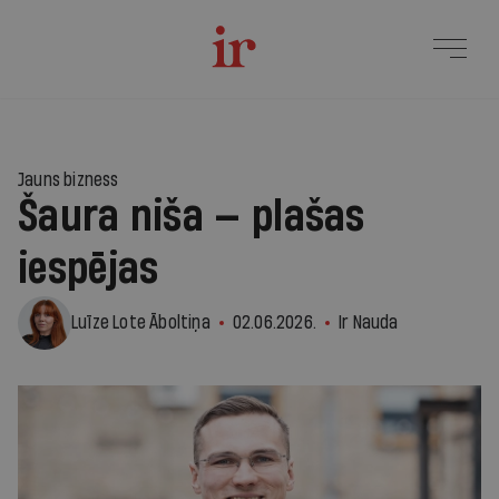
1
Jauns bizness
Šaura niša — plašas
iespējas
Luīze Lote Āboltiņa
02.06.2026.
Ir Nauda