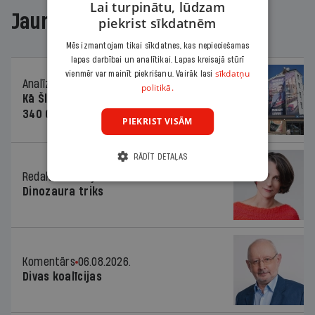
Lai turpinātu, lūdzam
Jaunākajā žurnālā
piekrist sīkdatnēm
Mēs izmantojam tikai sīkdatnes, kas nepieciešamas
lapas darbībai un analītikai. Lapas kreisajā stūrī
sīkdatņu
vienmēr var mainīt piekrišanu. Vairāk lasi
Analīze
06.08.2026.
politikā.
Kā Šlesera partija palika nesodīta par
340 000 vērtu reklāmas kampaņu
PIEKRIST VISĀM
RĀDĪT DETAĻAS
Redaktores sleja
06.08.2026.
Dinozaura triks
Komentārs
06.08.2026.
Divas koalīcijas