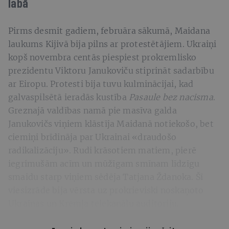
labā
Pirms desmit gadiem, februāra sākumā, Maidana
laukums Kijivā bija pilns ar protestētājiem. Ukraiņi
kopš novembra centās piespiest prokremlisko
prezidentu Viktoru Janukoviču stiprināt sadarbību
ar Eiropu. Protesti bija tuvu kulminācijai, kad
galvaspilsētā ieradās kustība
Pasaule bez nacisma
.
Greznajā valdības namā pie masīva galda
Janukovičs viņiem klāstīja Maidanā notiekošo, bet
ciemiņi brīdināja par Ukrainai «draudošo
radikalizāciju». Rudi krāsotiem matiem, pierē
iegrimušām acīm un mūžīgam smīnam līdzīgu
smaidu starp viņiem sēdēja Tatjana Ždanoka. Šī
viesizrāde bija vērsta uz prokrieviski noskaņoto
Ukrainas un Kremļa telekanālu auditoriju.