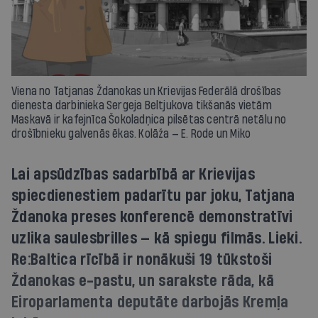
Viena no Tatjanas Ždanokas un Krievijas Federālā drošības
dienesta darbinieka Sergeja Beltjukova tikšanās vietām
Maskavā ir kafejnīca Šokoladņica pilsētas centrā netālu no
drošībnieku galvenās ēkas. Kolāža — E. Rode un Miko
Lai apsūdzības sadarbībā ar Krievijas
spiecdienestiem padarītu par joku, Tatjana
Ždanoka preses konferencē demonstratīvi
uzlika saulesbrilles — kā spiegu filmās. Lieki.
Re:Baltica rīcībā ir nonākuši 19 tūkstoši
Ždanokas e-pastu, un sarakste rāda, kā
Eiroparlamenta deputāte darbojās Kremļa