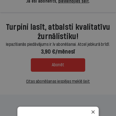
Ja esi abonents,
pievienojies šeit
.
Turpini lasīt, atbalsti kvalitatīvu
žurnālistiku!
Iepazīšanās piedāvājums ir.lv abonēšanai. Atcel jebkurā brīdī.
3,90 €/mēnesī
Abonēt
Citas abonēšanas iespējas meklē šeit
×