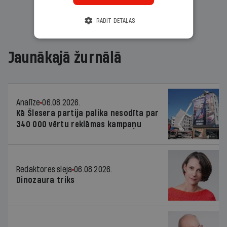
RĀDĪT DETAĻAS
Jaunākajā žurnālā
Analīze
06.08.2026.
Kā Šlesera partija palika nesodīta par
340 000 vērtu reklāmas kampaņu
Redaktores sleja
06.08.2026.
Dinozaura triks