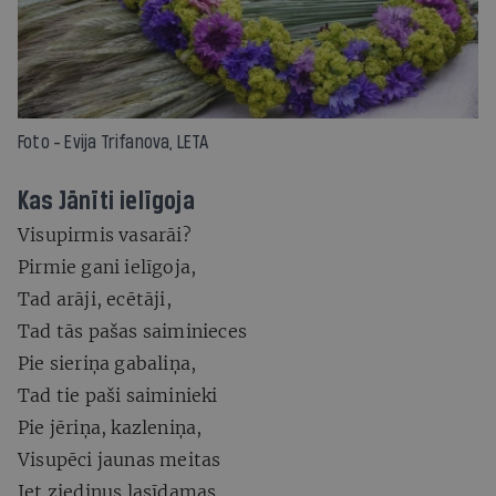
Foto - Evija Trifanova, LETA
Kas Jānīti ielīgoja
Visupirmis vasarāi?
Pirmie gani ielīgoja,
Tad arāji, ecētāji,
Tad tās pašas saiminieces
Pie sieriņa gabaliņa,
Tad tie paši saiminieki
Pie jēriņa, kazleniņa,
Visupēci jaunas meitas
Iet ziediņus lasīdamas.