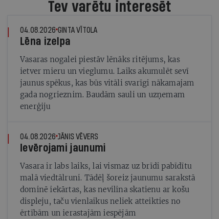
Tev varētu interesēt
04.08.2026
GINTA VĪTOLA
Lēna izelpa
Vasaras nogalei piestāv lēnāks ritējums, kas
ietver mieru un vieglumu. Laiks akumulēt sevī
jaunus spēkus, kas būs vitāli svarīgi nākamajam
gada nogrieznim. Baudām sauli un uzņemam
enerģiju
04.08.2026
JĀNIS VĒVERS
Ievērojami jaunumi
Vasara ir labs laiks, lai vismaz uz brīdi pabīdītu
malā viedtālruni. Tādēļ šoreiz jaunumu sarakstā
dominē iekārtas, kas nevilina skatienu ar košu
displeju, taču vienlaikus neliek atteikties no
ērtībām un ierastajām iespējām